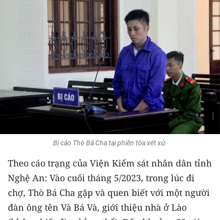
THỂ THAO
GIÁO DỤC
Y TẾ
KHOA HỌC - CÔNG NGHỆ
MÔI TRƯỜNG
BẠN ĐỌC
Bị cáo Thò Bá Cha tại phiên tòa xét xử.
KIỂM CHỨNG THÔNG TIN
Theo cáo trạng của Viện Kiểm sát nhân dân tỉnh
Nghệ An: Vào cuối tháng 5/2023, trong lúc đi
TRI THỨC CHUYÊN SÂU
chợ, Thò Bá Cha gặp và quen biết với một người
54 DÂN TỘC VIỆT NAM
đàn ông tên Và Bá Và, giới thiệu nhà ở Lào