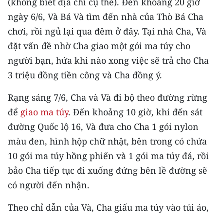
(không biết địa chỉ cụ thể). Đến khoảng 20 giờ
CHƯƠNG TRÌNH OCOP - MỖI XÃ
ngày 6/6, Và Bá Và tìm đến nhà của Thò Bá Cha
MỘT SẢN PHẨM
chơi, rồi ngủ lại qua đêm ở đây. Tại nhà Cha, Và
đặt vấn đề nhờ Cha giao một gói ma túy cho
RADIO
người bạn, hứa khi nào xong việc sẽ trả cho Cha
MEDIA CENTER
3 triệu đồng tiền công và Cha đồng ý.
E-Magazine
Rạng sáng 7/6, Cha và Và đi bộ theo đường rừng
để
giao ma túy
. Đến khoảng 10 giờ, khi đến sát
Video
đường Quốc lộ 16, Và đưa cho Cha 1 gói nylon
Media Chính trị
màu đen, hình hộp chữ nhật, bên trong có chứa
10 gói ma túy hồng phiến và 1 gói ma túy đá, rồi
Media Kinh tế
bảo Cha tiếp tục đi xuống đứng bên lề đường sẽ
Media Văn hóa
có người đến nhận.
Media Xã hội
Theo chỉ dẫn của Và, Cha giấu ma túy vào túi áo,