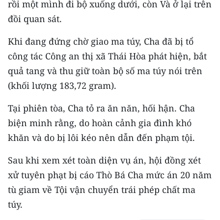
rồi một mình đi bộ xuống dưới, còn Và ở lại trên
Media Pháp luật
đồi quan sát.
Media Du lịch
Khi đang đứng chờ giao ma túy, Cha đã bị tổ
Media Thế giới
công tác Công an thị xã Thái Hòa phát hiện, bắt
Media Thể thao
quả tang và thu giữ toàn bộ số ma túy nói trên
(khối lượng 183,72 gram).
Media Giáo dục
Tại phiên tòa, Cha tỏ ra ăn năn, hối hận. Cha
Media Y tế
biện minh rằng, do hoàn cảnh gia đình khó
Media Khoa học - Công nghệ
khăn và do bị lôi kéo nên dẫn đến phạm tội.
Media Môi trường
Sau khi xem xét toàn diện vụ án, hội đồng xét
xử tuyên phạt bị cáo Thò Bá Cha mức án 20 năm
Ảnh
tù giam về Tội vận chuyển trái phép chất ma
Infographic
túy.