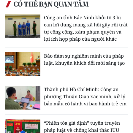
CÓ THỂ BẠN QUAN TÂM
CHUYÊN ĐỀ
Công an tỉnh Bắc Ninh khởi tố 3 bị
can lợi dụng mạng xã hội gây rối trật
CÁC CHUYÊN TRANG
tự công cộng, xâm phạm quyền và
lợi ích hợp pháp của người khác
VỀ BÁO NHÂN DÂN
Bảo đảm sự nghiêm minh của pháp
THỜI NAY
luật, khuyến khích đổi mới sáng tạo
NHÂN DÂN CUỐI TUẦN
NHÂN DÂN HẰNG THÁNG
Thành phố Hồ Chí Minh: Công an
phường Thuận Giao xác minh, xử lý
MUA BÁO
bảo mẫu có hành vi bạo hành trẻ em
ĐỌC BÁO IN
“Phiên tòa giả định” tuyên truyền
pháp luật về chống khai thác IUU