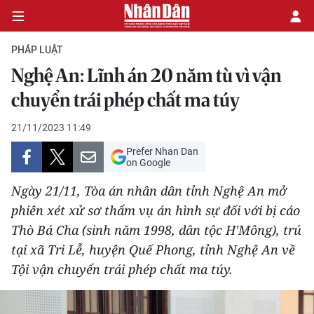
PHÁP LUẬT
Nghệ An: Lĩnh án 20 năm tù vì vận
CHÍNH TRỊ
chuyển trái phép chất ma túy
KINH TẾ
21/11/2023 11:49
Prefer Nhan Dan
VĂN HÓA
on Google
Ngày 21/11, Tòa án nhân dân tỉnh Nghệ An mở
XÃ HỘI
phiên xét xử sơ thẩm vụ án hình sự đối với bị cáo
Thò Bá Cha (sinh năm 1998, dân tộc H'Mông), trú
PHÁP LUẬT
tại xã Tri Lễ, huyện Quế Phong, tỉnh Nghệ An về
DU LỊCH
Tội vận chuyển trái phép chất ma túy.
THẾ GIỚI