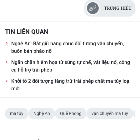
TIN MỚI
TRUNG HIẾU
TIN ĐỊA PHƯƠNG
TIN LIÊN QUAN
Trung du và miền núi phía Bắc
Nghệ An: Bắt giữ hàng chục đối tượng vận chuyển,
Đồng bằng sông Hồng
buôn bán pháo nổ
Ngăn chặn hiểm họa từ súng tự chế, vật liệu nổ, công
Bắc Trung Bộ
cụ hỗ trợ trái phép
Duyên hải Nam Trung Bộ và Tây
Khởi tố 2 đối tượng tàng trữ trái phép chất ma túy loại
Nguyên
mới
Đông Nam Bộ
Đồng bằng sông Cửu Long
ma túy
Nghệ An
Quế Phong
vận chuyển ma túy
Chuyên trang Hà Nội
Chuyên trang TP. Hồ Chí Minh