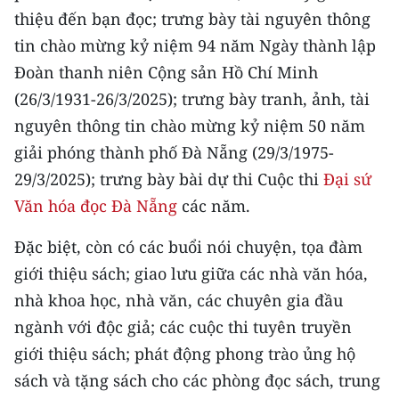
CHƯƠNG TRÌNH OCOP - MỖI XÃ
thiệu đến bạn đọc; trưng bày tài nguyên thông
MỘT SẢN PHẨM
tin chào mừng kỷ niệm 94 năm Ngày thành lập
Đoàn thanh niên Cộng sản Hồ Chí Minh
RADIO
(26/3/1931-26/3/2025); trưng bày tranh, ảnh, tài
nguyên thông tin chào mừng kỷ niệm 50 năm
MEDIA CENTER
giải phóng thành phố Đà Nẵng (29/3/1975-
E-Magazine
29/3/2025); trưng bày bài dự thi Cuộc thi
Đại sứ
Văn hóa đọc Đà Nẵng
các năm.
Video
Đặc biệt, còn có các buổi nói chuyện, tọa đàm
Media Chính trị
giới thiệu sách; giao lưu giữa các nhà văn hóa,
Media Kinh tế
nhà khoa học, nhà văn, các chuyên gia đầu
ngành với độc giả; các cuộc thi tuyên truyền
Media Văn hóa
giới thiệu sách; phát động phong trào ủng hộ
Media Xã hội
sách và tặng sách cho các phòng đọc sách, trung