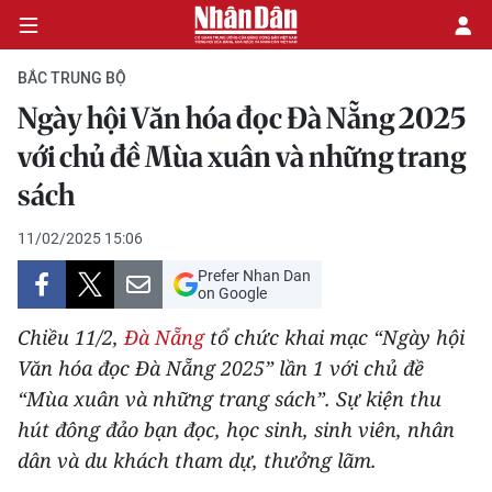
BẮC TRUNG BỘ
Ngày hội Văn hóa đọc Đà Nẵng 2025
CHÍNH TRỊ
với chủ đề Mùa xuân và những trang
sách
KINH TẾ
11/02/2025 15:06
VĂN HÓA
Prefer Nhan Dan
on Google
XÃ HỘI
Chiều 11/2,
Đà Nẵng
tổ chức khai mạc “Ngày hội
PHÁP LUẬT
Văn hóa đọc Đà Nẵng 2025” lần 1 với chủ đề
“Mùa xuân và những trang sách”. Sự kiện thu
DU LỊCH
hút đông đảo bạn đọc, học sinh, sinh viên, nhân
dân và du khách tham dự, thưởng lãm.
THẾ GIỚI