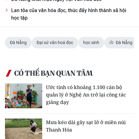
ENGLISH
Lan tỏa của văn hóa đọc, thúc đẩy hình thành xã hội
học tập
中文
FRANÇAIS
Đà Nẵng
Đại sứ văn hoá đọc
học sinh
Đà Nẵng
РУССКИЙ
ESPAÑOL
CÓ THỂ BẠN QUAN TÂM
한국어
Ước tính có khoảng 1.100 cán bộ
quản lý ở Nghệ An trở lại công tác
giảng dạy
Mưa kéo dài gây sạt lở ở miền núi
Thanh Hóa