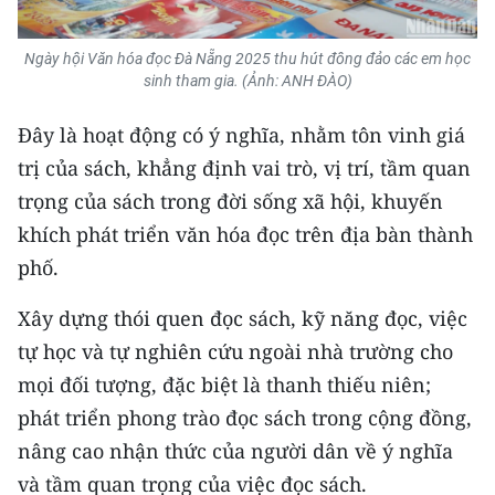
TIN MỚI
Ngày
hội Văn hóa đọc Đà Nẵng 2025 thu hút đông đảo các em học
TIN ĐỊA PHƯƠNG
sinh tham gia. (Ảnh: ANH ĐÀO)
Trung du và miền núi phía Bắc
Đây là hoạt động có ý nghĩa, nhằm tôn vinh giá
trị của sách, khẳng định vai trò, vị trí, tầm quan
Đồng bằng sông Hồng
trọng của sách trong đời sống xã hội, khuyến
Bắc Trung Bộ
khích phát triển văn hóa đọc trên địa bàn thành
phố.
Duyên hải Nam Trung Bộ và Tây
Nguyên
Xây dựng thói quen đọc sách, kỹ năng đọc, việc
Đông Nam Bộ
tự học và tự nghiên cứu ngoài nhà trường cho
mọi đối tượng, đặc biệt là thanh thiếu niên;
Đồng bằng sông Cửu Long
phát triển phong trào đọc sách trong cộng đồng,
Chuyên trang Hà Nội
nâng cao nhận thức của người dân về ý nghĩa
và tầm quan trọng của việc đọc sách.
Chuyên trang TP. Hồ Chí Minh