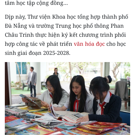
tâm học tập cộng đồng…
Media Pháp luật
Media Du lịch
Dịp này, Thư viện Khoa học tổng hợp thành phố
Đà Nẵng và trường Trung học phổ thông Phan
Media Thế giới
Châu Trinh thực hiện ký kết chương trình phối
Media Thể thao
hợp công tác về phát triển
văn hóa đọc
cho học
sinh giai đoạn 2025-2028.
Media Giáo dục
Media Y tế
Media Khoa học - Công nghệ
Media Môi trường
Ảnh
Infographic