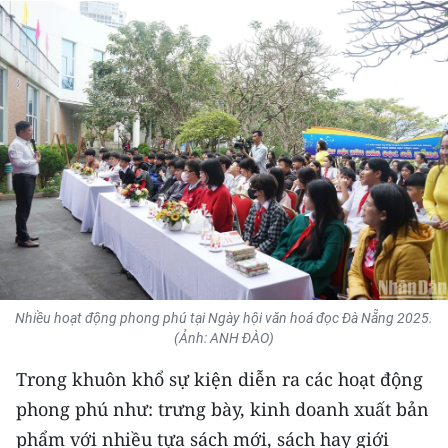
THỂ THAO
GIÁO DỤC
Y TẾ
KHOA HỌC - CÔNG NGHỆ
MÔI TRƯỜNG
BẠN ĐỌC
KIỂM CHỨNG THÔNG TIN
Nhiều hoạt động phong phú tại Ngày hội văn hoá đọc Đà Nẵng 2025.
(Ảnh: ANH ĐÀO)
TRI THỨC CHUYÊN SÂU
Trong khuôn khổ sự kiện diễn ra các hoạt động
phong phú như: trưng bày, kinh doanh xuất bản
54 DÂN TỘC VIỆT NAM
phẩm với nhiều tựa sách mới, sách hay giới