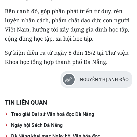
Bên cạnh đó, góp phần phát triển tư duy, rèn
CHUYÊN ĐỀ
luyện nhân cách, phẩm chất đạo đức con người
CÁC CHUYÊN TRANG
Việt Nam, hướng tới xây dựng gia đình học tập,
cộng đồng học tập, xã hội học tập.
VỀ BÁO NHÂN DÂN
Sự kiện diễn ra từ ngày 8 đến 15/2 tại Thư viện
Khoa học tổng hợp thành phố Đà Nẵng.
THỜI NAY
NHÂN DÂN CUỐI TUẦN
NGUYỄN THỊ ANH ĐÀO
NHÂN DÂN HẰNG THÁNG
TIN LIÊN QUAN
MUA BÁO
Trao giải Đại sứ Văn hoá đọc Đà Nẵng
ĐỌC BÁO IN
Ngày hội Sách Đà Nẵng
Đà Nẵng khai mạc Ngày hội Văn hóa đọc