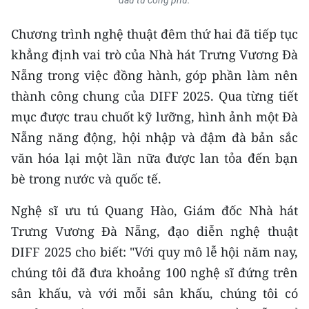
đầu tư công phu.
CHUYÊN ĐỀ
Chương trình nghệ thuật đêm thứ hai đã tiếp tục
khẳng định vai trò của Nhà hát Trưng Vương Đà
CÁC CHUYÊN TRANG
Nẵng trong việc đồng hành, góp phần làm nên
thành công chung của DIFF 2025. Qua từng tiết
VỀ BÁO NHÂN DÂN
mục được trau chuốt kỹ lưỡng, hình ảnh một Đà
Nẵng năng động, hội nhập và đậm đà bản sắc
THỜI NAY
văn hóa lại một lần nữa được lan tỏa đến bạn
NHÂN DÂN CUỐI TUẦN
bè trong nước và quốc tế.
NHÂN DÂN HẰNG THÁNG
Nghệ sĩ ưu tú Quang Hào, Giám đốc Nhà hát
Trưng Vương Đà Nẵng, đạo diễn nghệ thuật
MUA BÁO
DIFF 2025 cho biết: "Với quy mô lễ hội năm nay,
chúng tôi đã đưa khoảng 100 nghệ sĩ đứng trên
ĐỌC BÁO IN
sân khấu, và với mỗi sân khấu, chúng tôi có