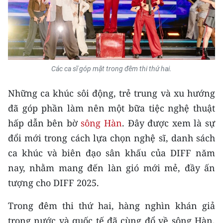
Media Pháp luật
Media Du lịch
Media Thế giới
Media Thể thao
Các ca sĩ góp mặt trong đêm thi thứ hai.
Media Giáo dục
Những ca khúc sôi động, trẻ trung và xu hướng
đã góp phần làm nên một bữa tiệc nghệ thuật
Media Y tế
hấp dẫn bên bờ
sông Hàn
. Đây được xem là sự
Media Khoa học - Công nghệ
đổi mới trong cách lựa chọn nghệ sĩ, danh sách
ca khúc và biên đạo sân khấu của DIFF năm
Media Môi trường
nay, nhằm mang đến làn gió mới mẻ, đầy ấn
Ảnh
tượng cho DIFF 2025.
Infographic
Trong đêm thi thứ hai, hàng nghìn khán giả
trong nước và quốc tế đã cùng đổ về sông Hàn,