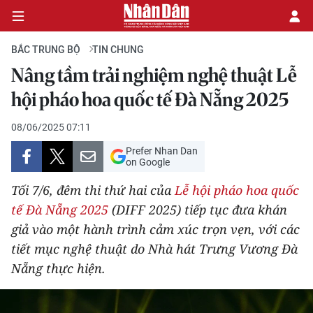
BẮC TRUNG BỘ
TIN CHUNG
Nâng tầm trải nghiệm nghệ thuật Lễ
CHÍNH TRỊ
hội pháo hoa quốc tế Đà Nẵng 2025
KINH TẾ
08/06/2025 07:11
Prefer Nhan Dan
VĂN HÓA
on Google
Tối 7/6, đêm thi thứ hai của
Lễ hội pháo hoa quốc
XÃ HỘI
tế Đà Nẵng 2025
(DIFF 2025) tiếp tục đưa khán
giả vào một hành trình cảm xúc trọn vẹn, với các
PHÁP LUẬT
tiết mục nghệ thuật do Nhà hát Trưng Vương Đà
DU LỊCH
Nẵng thực hiện.
THẾ GIỚI