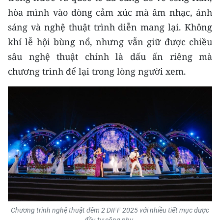
TIN MỚI
hòa mình vào dòng cảm xúc mà âm nhạc, ánh
sáng và nghệ thuật trình diễn mang lại. Không
TIN ĐỊA PHƯƠNG
khí lễ hội bùng nổ, nhưng vẫn giữ được chiều
Trung du và miền núi phía Bắc
sâu nghệ thuật chính là dấu ấn riêng mà
chương trình để lại trong lòng người xem.
Đồng bằng sông Hồng
Bắc Trung Bộ
Duyên hải Nam Trung Bộ và Tây
Nguyên
Đông Nam Bộ
Đồng bằng sông Cửu Long
Chuyên trang Hà Nội
Chương trình nghệ thuật đêm 2 DIFF 2025 với nhiều tiết mục được
Chuyên trang TP. Hồ Chí Minh