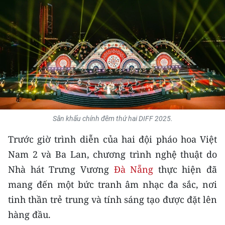
THỂ THAO
GIÁO DỤC
Y TẾ
KHOA HỌC - CÔNG NGHỆ
MÔI TRƯỜNG
Sân khấu chính đêm thứ hai DIFF 2025.
BẠN ĐỌC
Trước giờ trình diễn của hai đội pháo hoa Việt
Nam 2 và Ba Lan, chương trình nghệ thuật do
KIỂM CHỨNG THÔNG TIN
Nhà hát Trưng Vương
Đà Nẵng
thực hiện đã
TRI THỨC CHUYÊN SÂU
mang đến một bức tranh âm nhạc đa sắc, nơi
tinh thần trẻ trung và tính sáng tạo được đặt lên
54 DÂN TỘC VIỆT NAM
hàng đầu.