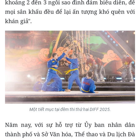
khoảng 2 đến 3 ngôi sao đình đám biểu diễn, để
ENGLISH
mọi sân khấu đều để lại ấn tượng khó quên với
中文
khán giả".
FRANÇAIS
РУССКИЙ
ESPAÑOL
한국어
Một tiết mục tại đêm thi thứ hai DIFF 2025.
Năm nay, với sự hỗ trợ từ Ủy ban nhân dân
thành phố và Sở Văn hóa, Thể thao và Du lịch Đà