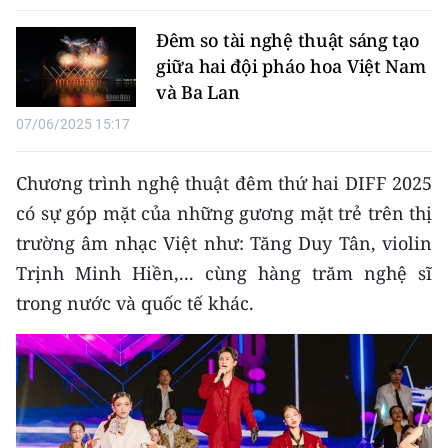
CHƯƠNG TRÌNH OCOP - MỖI XÃ
MỘT SẢN PHẨM
Đêm so tài nghệ thuật sáng tạo
giữa hai đội pháo hoa Việt Nam
và Ba Lan
RADIO
07/06/2025 15:17
MEDIA CENTER
Chương trình nghệ thuật đêm thứ hai DIFF 2025
E-Magazine
có sự góp mặt của những gương mặt trẻ trên thị
Video
trường âm nhạc Việt như: Tăng Duy Tân, violin
Trịnh Minh Hiền,... cùng hàng trăm nghệ sĩ
Media Chính trị
trong nước và quốc tế khác.
Media Kinh tế
Media Văn hóa
Media Xã hội