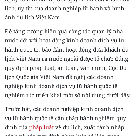
Media Pháp luật
lịch, uy tín của doanh nghiệp lữ hành và hình
Media Du lịch
ảnh du lịch Việt Nam.
Media Thế giới
Để tăng cường hiệu quả công tác quản lý nhà
nước đối với hoạt động kinh doanh dịch vụ lữ
Media Thể thao
hành quốc tế, bảo đảm hoạt động đưa khách du
Media Giáo dục
lịch Việt Nam ra nước ngoài được tổ chức đúng
quy định pháp luật, an toàn, văn minh, Cục Du
Media Y tế
lịch Quốc gia Việt Nam đề nghị các doanh
Media Khoa học - Công nghệ
nghiệp kinh doanh dịch vụ lữ hành quốc tế
nghiêm túc triển khai một số nội dung dưới đây.
Media Môi trường
Trước hết, các doanh nghiệp kinh doanh dịch
Ảnh
vụ lữ hành quốc tế cần chấp hành nghiêm quy
Infographic
định của
pháp luật
về du lịch, xuất cảnh nhập