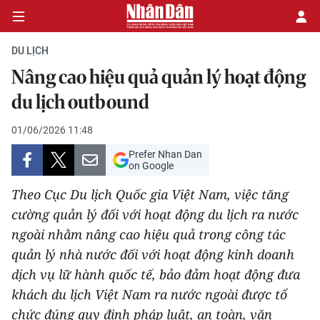
DU LỊCH
Nâng cao hiệu quả quản lý hoạt động
CHÍNH TRỊ
du lịch outbound
KINH TẾ
01/06/2026 11:48
Prefer Nhan Dan
VĂN HÓA
on Google
Theo Cục Du lịch Quốc gia Việt Nam, việc tăng
XÃ HỘI
cường quản lý đối với hoạt động du lịch ra nước
ngoài nhằm nâng cao hiệu quả trong công tác
PHÁP LUẬT
quản lý nhà nước đối với hoạt động kinh doanh
DU LỊCH
dịch vụ lữ hành quốc tế, bảo đảm hoạt động đưa
khách du lịch Việt Nam ra nước ngoài được tổ
THẾ GIỚI
chức đúng quy định pháp luật, an toàn, văn