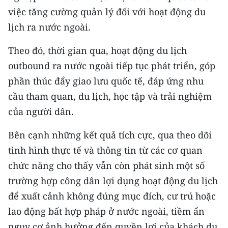
CHƯƠNG TRÌNH OCOP - MỖI XÃ
việc tăng cường quản lý đối với hoạt động du
MỘT SẢN PHẨM
lịch ra nước ngoài.
RADIO
Theo đó, thời gian qua, hoạt động du lịch
outbound ra nước ngoài tiếp tục phát triển, góp
MEDIA CENTER
phần thúc đẩy giao lưu quốc tế, đáp ứng nhu
cầu tham quan, du lịch, học tập và trải nghiệm
E-Magazine
của người dân.
Video
Bên cạnh những kết quả tích cực, qua theo dõi
Media Chính trị
tình hình thực tế và thông tin từ các cơ quan
Media Kinh tế
chức năng cho thấy vẫn còn phát sinh một số
trường hợp công dân lợi dụng hoạt động du lịch
Media Văn hóa
để xuất cảnh không đúng mục đích, cư trú hoặc
Media Xã hội
lao động bất hợp pháp ở nước ngoài, tiềm ẩn
nguy cơ ảnh hưởng đến quyền lợi của khách du