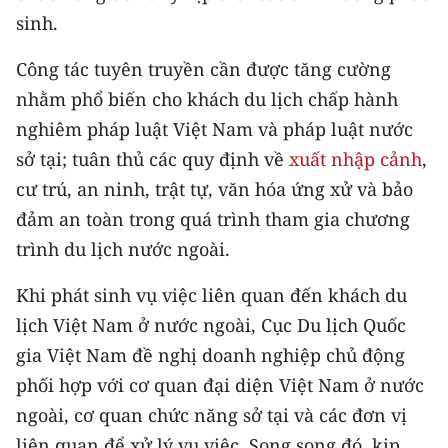
ENGLISH
sinh.
中文
Công tác tuyên truyền cần được tăng cường
nhằm phổ biến cho khách du lịch chấp hành
FRANÇAIS
nghiêm pháp luật Việt Nam và pháp luật nước
РУССКИЙ
sở tại; tuân thủ các quy định về
xuất nhập cảnh
,
cư trú, an ninh, trật tự, văn hóa ứng xử và bảo
ESPAÑOL
đảm an toàn trong quá trình tham gia chương
trình du lịch nước ngoài.
한국어
Khi phát sinh vụ việc liên quan đến khách du
lịch Việt Nam ở nước ngoài, Cục Du lịch Quốc
gia Việt Nam đề nghị doanh nghiệp chủ động
phối hợp với cơ quan đại diện Việt Nam ở nước
ngoài, cơ quan chức năng sở tại và các đơn vị
liên quan để xử lý vụ việc. Song song đó, kịp