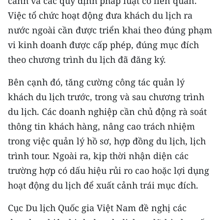
cảnh và các quy định pháp luật có liên quan.
TIN MỚI
Việc tổ chức hoạt động đưa khách du lịch ra
nước ngoài cần được triển khai theo đúng phạm
TIN ĐỊA PHƯƠNG
vi kinh doanh được cấp phép, đúng mục đích
Trung du và miền núi phía Bắc
theo chương trình du lịch đã đăng ký.
Đồng bằng sông Hồng
Bên cạnh đó, tăng cường công tác quản lý
khách du lịch trước, trong và sau chương trình
Bắc Trung Bộ
du lịch. Các doanh nghiệp cần chủ động rà soát
Duyên hải Nam Trung Bộ và Tây
thông tin khách hàng, nâng cao trách nhiệm
Nguyên
trong việc quản lý hồ sơ, hợp đồng du lịch, lịch
Đông Nam Bộ
trình tour. Ngoài ra, kịp thời nhận diện các
trường hợp có dấu hiệu rủi ro cao hoặc lợi dụng
Đồng bằng sông Cửu Long
hoạt động du lịch để xuất cảnh trái mục đích.
Chuyên trang Hà Nội
Cục Du lịch Quốc gia Việt Nam đề nghị các
Chuyên trang TP. Hồ Chí Minh