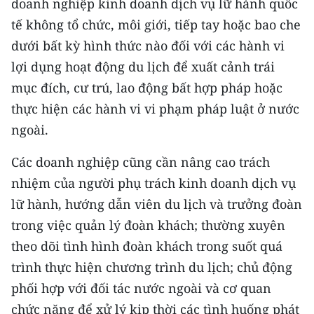
doanh nghiệp kinh doanh dịch vụ lữ hành quốc
tế không tổ chức, môi giới, tiếp tay hoặc bao che
CHUYÊN ĐỀ
dưới bất kỳ hình thức nào đối với các hành vi
CÁC CHUYÊN TRANG
lợi dụng hoạt động du lịch để xuất cảnh trái
mục đích, cư trú, lao động bất hợp pháp hoặc
thực hiện các hành vi vi phạm pháp luật ở nước
VỀ BÁO NHÂN DÂN
ngoài.
THỜI NAY
Các doanh nghiệp cũng cần nâng cao trách
NHÂN DÂN CUỐI TUẦN
nhiệm của người phụ trách kinh doanh dịch vụ
lữ hành, hướng dẫn viên du lịch và trưởng đoàn
NHÂN DÂN HẰNG THÁNG
trong việc quản lý đoàn khách; thường xuyên
MUA BÁO
theo dõi tình hình đoàn khách trong suốt quá
trình thực hiện chương trình du lịch; chủ động
ĐỌC BÁO IN
phối hợp với đối tác nước ngoài và cơ quan
chức năng để xử lý kịp thời các tình huống phát