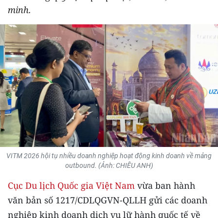
minh.
THỂ THAO
GIÁO DỤC
Y TẾ
KHOA HỌC - CÔNG NGHỆ
MÔI TRƯỜNG
BẠN ĐỌC
KIỂM CHỨNG THÔNG TIN
VITM 2026 hội tụ nhiều doanh nghiệp hoạt động kinh doanh về mảng
outbound. (Ảnh: CHIÊU ANH)
TRI THỨC CHUYÊN SÂU
Cục Du lịch Quốc gia Việt Nam
vừa ban hành
54 DÂN TỘC VIỆT NAM
văn bản số 1217/CDLQGVN-QLLH gửi các doanh
nghiệp kinh doanh dịch vụ lữ hành quốc tế về