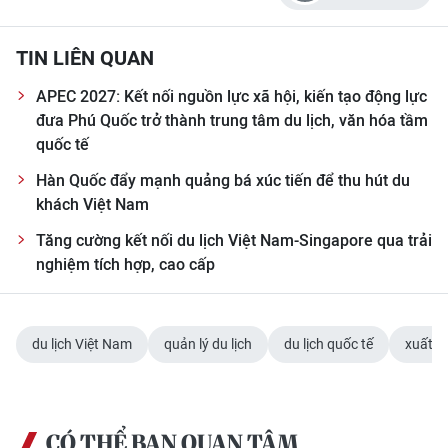
TIN LIÊN QUAN
APEC 2027: Kết nối nguồn lực xã hội, kiến tạo động lực
đưa Phú Quốc trở thành trung tâm du lịch, văn hóa tầm
quốc tế
Hàn Quốc đẩy mạnh quảng bá xúc tiến để thu hút du
khách Việt Nam
Tăng cường kết nối du lịch Việt Nam-Singapore qua trải
nghiệm tích hợp, cao cấp
du lịch Việt Nam
quản lý du lịch
du lịch quốc tế
xuất c
CÓ THỂ BẠN QUAN TÂM