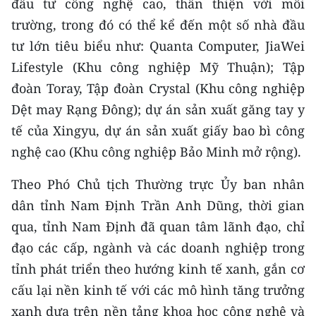
đầu tư công nghệ cao, thân thiện với môi
ENGLISH
trường, trong đó có thể kể đến một số nhà đầu
中文
tư lớn tiêu biểu như: Quanta Computer, JiaWei
Lifestyle (Khu công nghiệp Mỹ Thuận); Tập
FRANÇAIS
đoàn Toray, Tập đoàn Crystal (Khu công nghiệp
Dệt may Rạng Đông); dự án sản xuất găng tay y
РУССКИЙ
tế của Xingyu, dự án sản xuất giấy bao bì công
ESPAÑOL
nghệ cao (Khu công nghiệp Bảo Minh mở rộng).
한국어
Theo Phó Chủ tịch Thường trực Ủy ban nhân
dân tỉnh Nam Định Trần Anh Dũng, thời gian
qua, tỉnh Nam Định đã quan tâm lãnh đạo, chỉ
đạo các cấp, ngành và các doanh nghiệp trong
tỉnh phát triển theo hướng kinh tế xanh, gắn cơ
cấu lại nền kinh tế với các mô hình tăng trưởng
xanh dựa trên nền tảng khoa học công nghệ và