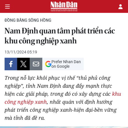
ĐỒNG BẰNG SÔNG HỒNG
Nam Định quan tâm phát triển các
CHÍNH TRỊ
khu công nghiệp xanh
KINH TẾ
13/11/2024 05:19
Prefer Nhan Dan
VĂN HÓA
on Google
Trong nỗ lực khôi phục vị thế “thủ phủ công
XÃ HỘI
nghiệp”, tỉnh Nam Định đang đẩy mạnh thực
hiện các giải pháp, trong đó có xây dựng các
khu
PHÁP LUẬT
công nghiệp xanh
, nhất quán với định hướng
DU LỊCH
phát triển công nghiệp xanh-hiện đại-bền vững
mà tỉnh đã đề ra.
THẾ GIỚI