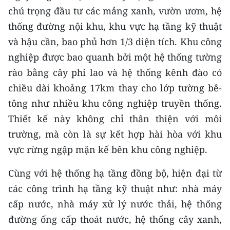
TIN MỚI
chú trọng đầu tư các mảng xanh, vườn ươm, hệ
thống đường nội khu, khu vực hạ tầng kỹ thuật
TIN ĐỊA PHƯƠNG
và hậu cần, bao phủ hơn 1/3 diện tích. Khu công
nghiệp được bao quanh bởi một hệ thống tường
Trung du và miền núi phía Bắc
rào bằng cây phi lao và hệ thống kênh đào có
Đồng bằng sông Hồng
chiều dài khoảng 17km thay cho lớp tường bê-
tông như nhiều khu công nghiệp truyền thống.
Bắc Trung Bộ
Thiết kế này không chỉ thân thiện với môi
Duyên hải Nam Trung Bộ và Tây
trường, mà còn là sự kết hợp hài hòa với khu
Nguyên
vực rừng ngập mặn kế bên khu công nghiệp.
Đông Nam Bộ
Cùng với hệ thống hạ tầng đồng bộ, hiện đại từ
Đồng bằng sông Cửu Long
các công trình hạ tầng kỹ thuật như: nhà máy
cấp nước, nhà máy xử lý nước thải, hệ thống
Chuyên trang Hà Nội
đường ống cấp thoát nước, hệ thống cây xanh,
Chuyên trang TP. Hồ Chí Minh