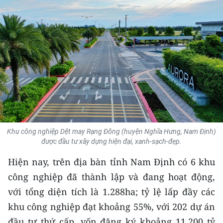
THỂ THAO
GIÁO DỤC
Y TẾ
KHOA HỌC - CÔNG NGHỆ
MÔI TRƯỜNG
BẠN ĐỌC
Khu công nghiệp Dệt may Rạng Đông (huyện Nghĩa Hưng, Nam Định)
được đầu tư xây dựng hiện đại, xanh-sạch-đẹp.
KIỂM CHỨNG THÔNG TIN
Hiện nay, trên địa bàn tỉnh Nam Định có 6 khu
công nghiệp đã thành lập và đang hoạt động,
TRI THỨC CHUYÊN SÂU
với tổng diện tích là 1.288ha; tỷ lệ lấp đầy các
54 DÂN TỘC VIỆT NAM
khu công nghiệp đạt khoảng 55%, với 202 dự án
đầu tư thứ cấp, vốn đăng ký khoảng 11.200 tỷ