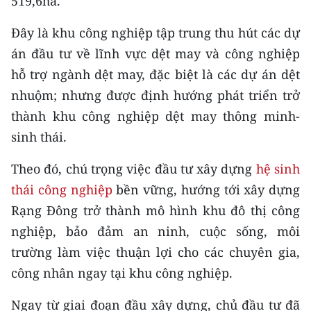
519,6ha.
Media Pháp luật
Đây là khu công nghiệp tập trung thu hút các dự
Media Du lịch
án đầu tư về lĩnh vực dệt may và công nghiệp
Media Thế giới
hỗ trợ ngành dệt may, đặc biệt là các dự án dệt
nhuộm; nhưng được định hướng phát triển trở
Media Thể thao
thành khu công nghiệp dệt may thông minh-
Media Giáo dục
sinh thái.
Media Y tế
Theo đó, chú trọng việc đầu tư xây dựng
hệ sinh
thái công nghiệp
Media Khoa học - Công nghệ
bền vững, hướng tới xây dựng
Rạng Đông trở thành mô hình khu đô thị công
Media Môi trường
nghiệp, bảo đảm an ninh, cuộc sống, môi
Ảnh
trường làm việc thuận lợi cho các chuyên gia,
công nhân ngay tại khu công nghiệp.
Infographic
Ngay từ giai đoạn đầu xây dựng, chủ đầu tư đã