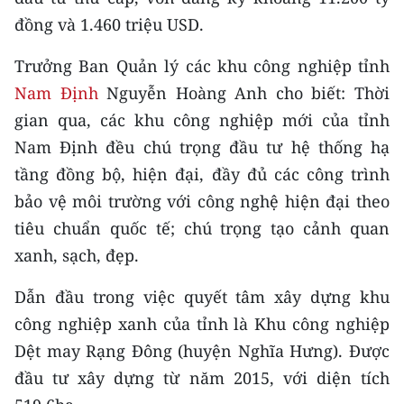
CHƯƠNG TRÌNH OCOP - MỖI XÃ
đồng và 1.460 triệu USD.
MỘT SẢN PHẨM
Trưởng Ban Quản lý các khu công nghiệp tỉnh
RADIO
Nam Định
Nguyễn Hoàng Anh cho biết: Thời
gian qua, các khu công nghiệp mới của tỉnh
MEDIA CENTER
Nam Định đều chú trọng đầu tư hệ thống hạ
tầng đồng bộ, hiện đại, đầy đủ các công trình
E-Magazine
bảo vệ môi trường với công nghệ hiện đại theo
Video
tiêu chuẩn quốc tế; chú trọng tạo cảnh quan
Media Chính trị
xanh, sạch, đẹp.
Media Kinh tế
Dẫn đầu trong việc quyết tâm xây dựng khu
công nghiệp xanh của tỉnh là Khu công nghiệp
Media Văn hóa
Dệt may Rạng Đông (huyện Nghĩa Hưng). Được
Media Xã hội
đầu tư xây dựng từ năm 2015, với diện tích