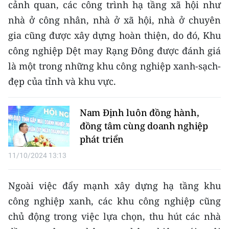
cảnh quan, các công trình hạ tầng xã hội như
nhà ở công nhân, nhà ở xã hội, nhà ở chuyên
CHUYÊN ĐỀ
gia cũng được xây dựng hoàn thiện, do đó, Khu
CÁC CHUYÊN TRANG
công nghiệp Dệt may Rạng Đông được đánh giá
là một trong những khu công nghiệp xanh-sạch-
VỀ BÁO NHÂN DÂN
đẹp của tỉnh và khu vực.
THỜI NAY
Nam Định luôn đồng hành,
đồng tâm cùng doanh nghiệp
NHÂN DÂN CUỐI TUẦN
phát triển
NHÂN DÂN HẰNG THÁNG
11/10/2024 13:13
MUA BÁO
Ngoài việc đẩy mạnh xây dựng hạ tầng khu
công nghiệp xanh, các khu công nghiệp cũng
ĐỌC BÁO IN
chủ động trong việc lựa chọn, thu hút các nhà