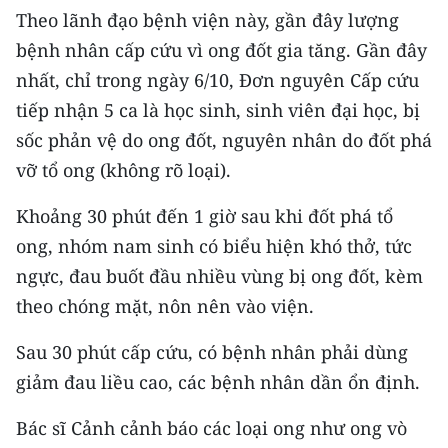
CHƯƠNG TRÌNH OCOP - MỖI XÃ
Theo lãnh đạo bệnh viện này, gần đây lượng
MỘT SẢN PHẨM
bệnh nhân cấp cứu vì ong đốt gia tăng. Gần đây
nhất, chỉ trong ngày 6/10, Đơn nguyên Cấp cứu
RADIO
tiếp nhận 5 ca là học sinh, sinh viên đại học, bị
sốc phản vệ do ong đốt, nguyên nhân do đốt phá
MEDIA CENTER
vỡ tổ ong (không rõ loại).
E-Magazine
Khoảng 30 phút đến 1 giờ sau khi đốt phá tổ
Video
ong, nhóm nam sinh có biểu hiện khó thở, tức
ngực, đau buốt đầu nhiều vùng bị ong đốt, kèm
Media Chính trị
theo chóng mặt, nôn nên vào viện.
Media Kinh tế
Sau 30 phút cấp cứu, có bệnh nhân phải dùng
Media Văn hóa
giảm đau liều cao, các bệnh nhân dần ổn định.
Media Xã hội
Bác sĩ Cảnh cảnh báo các loại ong như ong vò