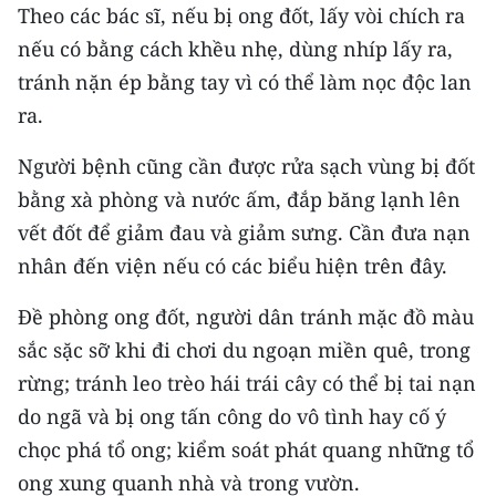
Theo các bác sĩ, nếu bị ong đốt, lấy vòi chích ra
TIN MỚI
nếu có bằng cách khều nhẹ, dùng nhíp lấy ra,
TIN ĐỊA PHƯƠNG
tránh nặn ép bằng tay vì có thể làm nọc độc lan
ra.
Trung du và miền núi phía Bắc
Người bệnh cũng cần được rửa sạch vùng bị đốt
Đồng bằng sông Hồng
bằng xà phòng và nước ấm, đắp băng lạnh lên
Bắc Trung Bộ
vết đốt để giảm đau và giảm sưng. Cần đưa nạn
nhân đến viện nếu có các biểu hiện trên đây.
Duyên hải Nam Trung Bộ và Tây
Nguyên
Đề phòng ong đốt, người dân tránh mặc đồ màu
Đông Nam Bộ
sắc sặc sỡ khi đi chơi du ngoạn miền quê, trong
rừng; tránh leo trèo hái trái cây có thể bị tai nạn
Đồng bằng sông Cửu Long
do ngã và bị ong tấn công do vô tình hay cố ý
Chuyên trang Hà Nội
chọc phá tổ ong; kiểm soát phát quang những tổ
ong xung quanh nhà và trong vườn.
Chuyên trang TP. Hồ Chí Minh