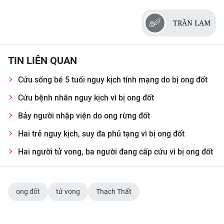
CHUYÊN ĐỀ
TRẦN LAM
CÁC CHUYÊN TRANG
TIN LIÊN QUAN
VỀ BÁO NHÂN DÂN
Cứu sống bé 5 tuổi nguy kịch tính mạng do bị ong đốt
Cứu bệnh nhân nguy kịch vì bị ong đốt
THỜI NAY
Bảy người nhập viện do ong rừng đốt
NHÂN DÂN CUỐI TUẦN
Hai trẻ nguy kịch, suy đa phủ tạng vì bị ong đốt
NHÂN DÂN HẰNG THÁNG
Hai người tử vong, ba người đang cấp cứu vì bị ong đốt
MUA BÁO
ong đốt
tử vong
Thạch Thất
ĐỌC BÁO IN