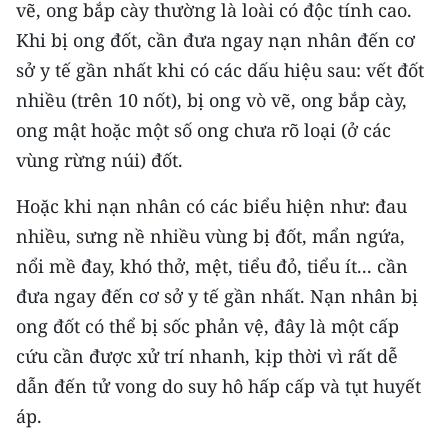
Media Pháp luật
vẽ, ong bắp cày thường là loài có độc tính cao.
Khi bị ong đốt, cần đưa ngay nạn nhân đến cơ
Media Du lịch
sở y tế gần nhất khi có các dấu hiệu sau: vết đốt
Media Thế giới
nhiều (trên 10 nốt), bị ong vò vẽ, ong bắp cày,
ong mật hoặc một số ong chưa rõ loại (ở các
Media Thể thao
vùng rừng núi) đốt.
Media Giáo dục
Hoặc khi nạn nhân có các biểu hiện như: đau
Media Y tế
nhiều, sưng nề nhiều vùng bị đốt, mẩn ngứa,
nổi mề đay, khó thở, mệt, tiểu đỏ, tiểu ít... cần
Media Khoa học - Công nghệ
đưa ngay đến cơ sở y tế gần nhất. Nạn nhân bị
Media Môi trường
ong đốt có thể bị sốc phản vệ, đây là một cấp
cứu cần được xử trí nhanh, kịp thời vì rất dễ
Ảnh
dẫn đến tử vong do suy hô hấp cấp và tụt huyết
Infographic
áp.