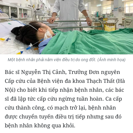
THỂ THAO
GIÁO DỤC
Y TẾ
KHOA HỌC - CÔNG NGHỆ
Một bệnh nhân phải nằm viện điều trị do ong đốt. (Ảnh minh họa)
MÔI TRƯỜNG
Bác sĩ Nguyễn Thị Cảnh, Trưởng Đơn nguyên
BẠN ĐỌC
Cấp cứu của Bệnh viện đa khoa Thạch Thất (Hà
Nội) cho biết khi tiếp nhận bệnh nhân, các bác
KIỂM CHỨNG THÔNG TIN
sĩ đã lập tức cấp cứu ngừng tuần hoàn. Ca cấp
TRI THỨC CHUYÊN SÂU
cứu thành công, có mạch trở lại, bệnh nhân
được chuyển tuyến điều trị tiếp nhưng sau đó
54 DÂN TỘC VIỆT NAM
bệnh nhân không qua khỏi.