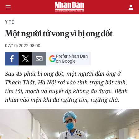
Y TẾ
Một người tử vong vì bị ong đốt
CHÍNH TRỊ
07/10/2022 08:00
Prefer Nhan Dan
KINH TẾ
on Google
VĂN HÓA
Sau 45 phút bị ong đốt, một người đàn ông ở
Thạch Thất, Hà Nội rơi vào tình trạng bất tỉnh,
XÃ HỘI
tím tái, mạch và huyết áp không đo được. Bệnh
nhân vào viện khi đã ngừng tim, ngừng thở.
PHÁP LUẬT
DU LỊCH
THẾ GIỚI