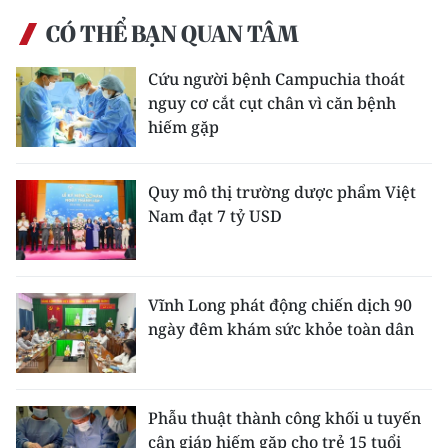
ENGLISH
CÓ THỂ BẠN QUAN TÂM
中文
Cứu người bệnh Campuchia thoát
nguy cơ cắt cụt chân vì căn bệnh
FRANÇAIS
hiếm gặp
РУССКИЙ
Quy mô thị trường dược phẩm Việt
ESPAÑOL
Nam đạt 7 tỷ USD
한국어
Vĩnh Long phát động chiến dịch 90
ngày đêm khám sức khỏe toàn dân
Phẫu thuật thành công khối u tuyến
cận giáp hiếm gặp cho trẻ 15 tuổi