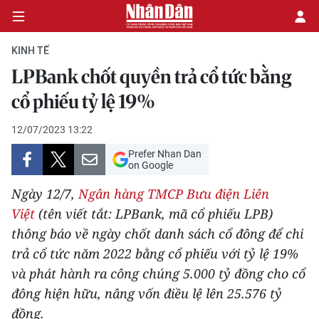
KINH TẾ
LPBank chốt quyền trả cổ tức bằng
CHÍNH TRỊ
cổ phiếu tỷ lệ 19%
KINH TẾ
12/07/2023 13:22
Prefer Nhan Dan
VĂN HÓA
on Google
Ngày 12/7,
Ngân hàng TMCP Bưu điện Liên
XÃ HỘI
Việt
(tên viết tắt: LPBank, mã cổ phiếu LPB)
thông báo về ngày chốt danh sách cổ đông để chi
PHÁP LUẬT
trả cổ tức năm 2022 bằng cổ phiếu với tỷ lệ 19%
DU LỊCH
và phát hành ra công chúng 5.000 tỷ đồng cho cổ
đông hiện hữu, nâng vốn điều lệ lên 25.576 tỷ
THẾ GIỚI
đồng.