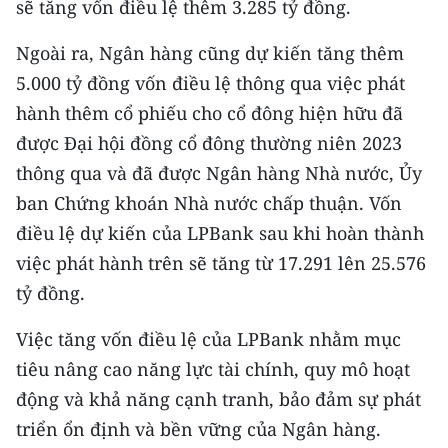
sẽ tăng vốn điều lệ thêm 3.285 tỷ đồng.
CHƯƠNG TRÌNH OCOP - MỖI XÃ
MỘT SẢN PHẨM
Ngoài ra, Ngân hàng cũng dự kiến tăng thêm
5.000 tỷ đồng vốn điều lệ thông qua việc phát
RADIO
hành thêm cổ phiếu cho cổ đông hiện hữu đã
được Đại hội đồng cổ đông thường niên 2023
MEDIA CENTER
thông qua và đã được Ngân hàng Nhà nước, Ủy
E-Magazine
ban Chứng khoán Nhà nước chấp thuận. Vốn
điều lệ dự kiến của LPBank sau khi hoàn thành
Video
việc phát hành trên sẽ tăng từ 17.291 lên 25.576
Media Chính trị
tỷ đồng.
Media Kinh tế
Việc tăng vốn điều lệ của LPBank nhằm mục
tiêu nâng cao năng lực tài chính, quy mô hoạt
Media Văn hóa
động và khả năng cạnh tranh, bảo đảm sự phát
Media Xã hội
triển ổn định và bền vững của Ngân hàng.