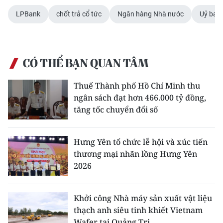
LPBank
chốt trả cổ tức
Ngân hàng Nhà nước
Uỷ ban
CHUYÊN ĐỀ
CÁC CHUYÊN TRANG
CÓ THỂ BẠN QUAN TÂM
VỀ BÁO NHÂN DÂN
Thuế Thành phố Hồ Chí Minh thu
ngân sách đạt hơn 466.000 tỷ đồng,
THỜI NAY
tăng tốc chuyển đổi số
NHÂN DÂN CUỐI TUẦN
Hưng Yên tổ chức lễ hội và xúc tiến
NHÂN DÂN HẰNG THÁNG
thương mại nhãn lồng Hưng Yên
2026
MUA BÁO
ĐỌC BÁO IN
Khởi công Nhà máy sản xuất vật liệu
thạch anh siêu tinh khiết Vietnam
Wafer tại Quảng Trị