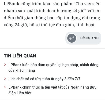
LPBank cũng triển khai sản phẩm “Cho vay siêu
TIN MỚI
nhanh sản xuất kinh doanh trong 24 giờ” với ưu
TIN ĐỊA PHƯƠNG
điểm thời gian thông báo cấp tín dụng chỉ trong
vòng 24 giờ, hồ sơ thủ tục đơn giản, linh hoạt.
Trung du và miền núi phía Bắc
Đồng bằng sông Hồng
HỒNG ANH
Bắc Trung Bộ
TIN LIÊN QUAN
Duyên hải Nam Trung Bộ và Tây
Nguyên
LPBank luôn bảo đảm quyền lợi hợp pháp, chính đáng
của khách hàng
Đông Nam Bộ
Lịch chốt trả cổ tức, tuần từ ngày 3 đến 7/7
Đồng bằng sông Cửu Long
LPBank chính thức là tên viết tắt của Ngân hàng Bưu
điện Liên Việt
Chuyên trang Hà Nội
Chuyên trang TP. Hồ Chí Minh