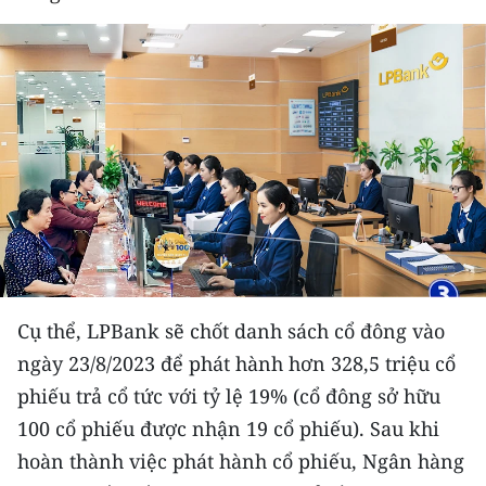
THỂ THAO
GIÁO DỤC
Y TẾ
KHOA HỌC - CÔNG NGHỆ
MÔI TRƯỜNG
BẠN ĐỌC
Cụ thể, LPBank sẽ chốt danh sách cổ đông vào
KIỂM CHỨNG THÔNG TIN
ngày 23/8/2023 để phát hành hơn 328,5 triệu cổ
TRI THỨC CHUYÊN SÂU
phiếu trả cổ tức với tỷ lệ 19% (cổ đông sở hữu
100 cổ phiếu được nhận 19 cổ phiếu). Sau khi
54 DÂN TỘC VIỆT NAM
hoàn thành việc phát hành cổ phiếu, Ngân hàng