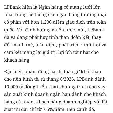
Media Pháp luật
LPBank hiện là Ngân hàng có mạng lưới lớn
Media Du lịch
nhất trong hệ thống các ngân hàng thương mại
cổ phần với hơn 1.200 điểm giao dịch trên toàn
Media Thế giới
quốc. Với định hướng chiến lược mới, LPBank
Media Thể thao
đã và đang phát huy tinh thần đoàn kết, thay
đổi mạnh mẽ, toàn diện, phát triển vượt trội và
Media Giáo dục
cam kết mang lại giá trị, lợi ích tốt nhất cho
Media Y tế
khách hàng.
Media Khoa học - Công nghệ
Đặc biệt, nhằm đồng hành, tháo gỡ khó khăn
cho nền kinh tế, từ tháng 6/2023, LPBank dành
Media Môi trường
10.000 tỷ đồng triển khai chương trình cho vay
Ảnh
sản xuất kinh doanh ngắn hạn dành cho khách
hàng cá nhân, khách hàng doanh nghiệp với lãi
Infographic
suất ưu đãi chỉ từ 7.5%/năm. Bên cạnh đó,