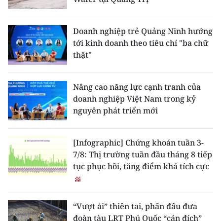
ENGLISH
中文
Doanh nghiệp trẻ Quảng Ninh hướng
tới kinh doanh theo tiêu chí "ba chữ
FRANÇAIS
thật"
РУССКИЙ
Nâng cao năng lực cạnh tranh của
doanh nghiệp Việt Nam trong kỷ
ESPAÑOL
nguyên phát triển mới
한국어
[Infographic] Chứng khoán tuần 3-
7/8: Thị trường tuần đầu tháng 8 tiếp
tục phục hồi, tăng điểm khá tích cực
“Vượt ải” thiên tai, phấn đấu đưa
đoàn tàu LRT Phú Quốc “cán đích”