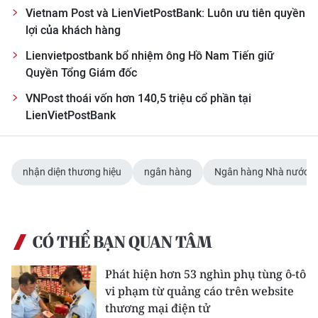
Vietnam Post và LienVietPostBank: Luôn ưu tiên quyền
CHUYÊN ĐỀ
lợi của khách hàng
Lienvietpostbank bổ nhiệm ông Hồ Nam Tiến giữ
CÁC CHUYÊN TRANG
Quyền Tổng Giám đốc
VNPost thoái vốn hơn 140,5 triệu cổ phần tại
VỀ BÁO NHÂN DÂN
LienVietPostBank
THỜI NAY
nhận diện thương hiệu
ngân hàng
Ngân hàng Nhà nước
NHÂN DÂN CUỐI TUẦN
NHÂN DÂN HẰNG THÁNG
CÓ THỂ BẠN QUAN TÂM
MUA BÁO
Phát hiện hơn 53 nghìn phụ tùng ô-tô
ĐỌC BÁO IN
vi phạm từ quảng cáo trên website
thương mại điện tử