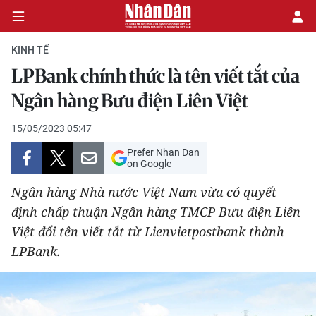
KINH TẾ
LPBank chính thức là tên viết tắt của
CHÍNH TRỊ
Ngân hàng Bưu điện Liên Việt
KINH TẾ
15/05/2023 05:47
Prefer Nhan Dan
VĂN HÓA
on Google
Ngân hàng Nhà nước Việt Nam vừa có quyết
XÃ HỘI
định chấp thuận Ngân hàng TMCP Bưu điện Liên
Việt đổi tên viết tắt từ Lienvietpostbank thành
PHÁP LUẬT
LPBank.
DU LỊCH
THẾ GIỚI