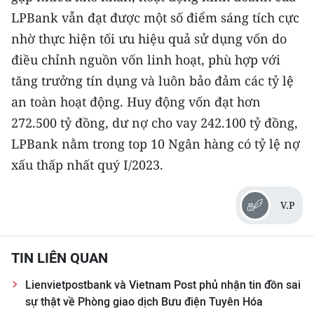
TIN MỚI
LPBank vẫn đạt được một số điểm sáng tích cực
nhờ thực hiện tối ưu hiệu quả sử dụng vốn do
TIN ĐỊA PHƯƠNG
điều chỉnh nguồn vốn linh hoạt, phù hợp với
Trung du và miền núi phía Bắc
tăng trưởng tín dụng và luôn bảo đảm các tỷ lệ
an toàn hoạt động. Huy động vốn đạt hơn
Đồng bằng sông Hồng
272.500 tỷ đồng, dư nợ cho vay 242.100 tỷ đồng,
Bắc Trung Bộ
LPBank nằm trong top 10 Ngân hàng có tỷ lệ nợ
xấu thấp nhất quý I/2023.
Duyên hải Nam Trung Bộ và Tây
Nguyên
V.P
Đông Nam Bộ
Đồng bằng sông Cửu Long
TIN LIÊN QUAN
Chuyên trang Hà Nội
Lienvietpostbank và Vietnam Post phủ nhận tin đồn sai
sự thật về Phòng giao dịch Bưu điện Tuyên Hóa
Chuyên trang TP. Hồ Chí Minh