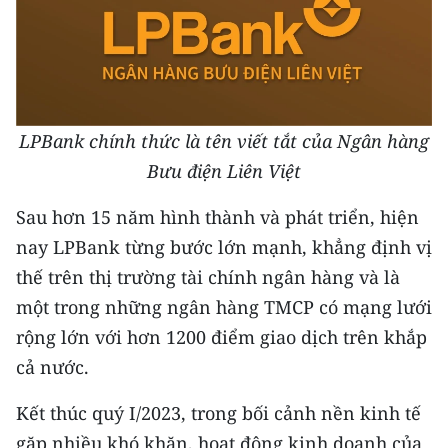
Media Pháp luật
Media Du lịch
Media Thế giới
LPBank chính thức là tên viết tắt của Ngân hàng
Media Thể thao
Bưu điện Liên Việt
Media Giáo dục
Sau hơn 15 năm hình thành và phát triển, hiện
Media Y tế
nay LPBank từng bước lớn mạnh, khẳng định vị
Media Khoa học - Công nghệ
thế trên thị trường tài chính ngân hàng và là
một trong những ngân hàng TMCP có mạng lưới
Media Môi trường
rộng lớn với hơn 1200 điểm giao dịch trên khắp
Ảnh
cả nước.
Infographic
Kết thúc quý I/2023, trong bối cảnh nền kinh tế
gặp nhiều khó khăn, hoạt động kinh doanh của