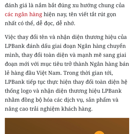
CHƯƠNG TRÌNH OCOP - MỖI XÃ
đánh giá là nắm bắt đúng xu hướng chung của
MỘT SẢN PHẨM
các ngân hàng
hiện nay, tên viết tắt rút gọn
nhất có thể, dễ đọc, dễ nhớ.
RADIO
Việc thay đổi tên và nhận diện thương hiệu của
MEDIA CENTER
LPBank đánh dấu giai đoạn Ngân hàng chuyển
mình, thay đổi toàn diện và mạnh mẽ sang giai
E-Magazine
đoạn mới với mục tiêu trở thành Ngân hàng bán
Video
lẻ hàng đầu Việt Nam. Trong thời gian tới,
LPBank tiếp tục thực hiện thay đổi toàn diện hệ
Media Chính trị
thống logo và nhận diện thương hiệu LPBank
Media Kinh tế
nhằm đồng bộ hóa các dịch vụ, sản phẩm và
nâng cao trải nghiệm khách hàng.
Media Văn hóa
Media Xã hội