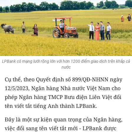
THỂ THAO
GIÁO DỤC
Y TẾ
KHOA HỌC - CÔNG NGHỆ
LPBank có mạng lưới rộng lớn với hơn 1200 điểm giao dịch trên khắp cả
MÔI TRƯỜNG
nước
BẠN ĐỌC
Cụ thể, theo Quyết định số 899/QĐ-NHNN ngày
12/5/2023, Ngân hàng Nhà nước Việt Nam cho
KIỂM CHỨNG THÔNG TIN
phép Ngân hàng TMCP Bưu điện Liên Việt đổi
tên viết tắt tiếng Anh thành LPBank.
TRI THỨC CHUYÊN SÂU
Đây là một sự kiện quan trọng của Ngân hàng,
54 DÂN TỘC VIỆT NAM
việc đổi sang tên viết tắt mới - LPBank được