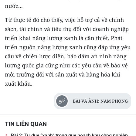
ENGLISH
nước...
中文
Từ thực tế đó cho thấy, việc hỗ trợ cả về chính
sách, tài chính và tiêu thụ đối với doanh nghiệp
FRANÇAIS
triển khai năng lượng xanh là cần thiết. Phát
triển nguồn năng lượng xanh cũng đáp ứng yêu
РУССКИЙ
cầu về chiến lược điện, bảo đảm an ninh năng
ESPAÑOL
lượng quốc gia cũng như các yêu cầu về bảo vệ
môi trường đối với sản xuất và hàng hóa khi
한국어
xuất khẩu.
BÀI VÀ ẢNH: NAM PHONG
TIN LIÊN QUAN
Bài 2: Tư duy “xanh” trong quy hoạch khu công nghiệp