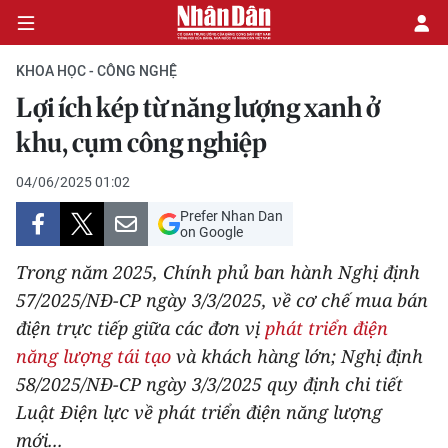
KHOA HỌC - CÔNG NGHỆ
Lợi ích kép từ năng lượng xanh ở
CHÍNH TRỊ
khu, cụm công nghiệp
KINH TẾ
04/06/2025 01:02
Prefer Nhan Dan
VĂN HÓA
on Google
Trong năm 2025, Chính phủ ban hành Nghị định
XÃ HỘI
57/2025/NĐ-CP ngày 3/3/2025, về cơ chế mua bán
điện trực tiếp giữa các đơn vị
phát triển điện
PHÁP LUẬT
năng lượng tái tạo
và khách hàng lớn; Nghị định
DU LỊCH
58/2025/NĐ-CP ngày 3/3/2025 quy định chi tiết
Luật Điện lực về phát triển điện năng lượng
THẾ GIỚI
mới...