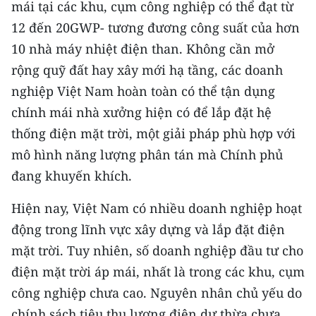
Media Pháp luật
mái tại các khu, cụm công nghiệp có thể đạt từ
12 đến 20GWP- tương đương công suất của hơn
Media Du lịch
10 nhà máy nhiệt điện than. Không cần mở
Media Thế giới
rộng quỹ đất hay xây mới hạ tầng, các doanh
nghiệp Việt Nam hoàn toàn có thể tận dụng
Media Thể thao
chính mái nhà xưởng hiện có để lắp đặt hệ
Media Giáo dục
thống điện mặt trời, một giải pháp phù hợp với
mô hình năng lượng phân tán mà Chính phủ
Media Y tế
đang khuyến khích.
Media Khoa học - Công nghệ
Hiện nay, Việt Nam có nhiều doanh nghiệp hoạt
Media Môi trường
động trong lĩnh vực xây dựng và lắp đặt điện
mặt trời. Tuy nhiên, số doanh nghiệp đầu tư cho
Ảnh
điện mặt trời áp mái, nhất là trong các khu, cụm
Infographic
công nghiệp chưa cao. Nguyên nhân chủ yếu do
chính sách tiêu thụ lượng điện dư thừa chưa