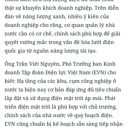
TIN MỚI
thật sự khuyến khích doanh nghiệp. Trên diễn
đàn về năng lượng xanh, nhiều ý kiến của
TIN ĐỊA PHƯƠNG
doanh nghiệp cho rằng, cơ quan quản lý nhà
Trung du và miền núi phía Bắc
nước cần có cơ chế, chính sách phù hợp để giải
quyết vướng mắc trong vấn đề hòa lưới điện
Đồng bằng sông Hồng
quốc gia từ nguồn năng lượng tái tạo.
Bắc Trung Bộ
Ông Trần Viết Nguyên, Phó Trưởng ban Kinh
Duyên hải Nam Trung Bộ và Tây
doanh Tập đoàn Điện lực Việt Nam (EVN) cho
Nguyên
biết: Hạ tầng của các khu, cụm công nghiệp ở
nước ta hiện nay cơ bản đáp ứng đủ tiêu chuẩn
Đông Nam Bộ
lắp đặt và sử dụng điện mặt trời áp mái. Phát
Đồng bằng sông Cửu Long
triển điện mặt trời là phù hợp với chủ trương,
Chuyên trang Hà Nội
chính sách của nhà nước về quy hoạch điện.
EVN cũng chuẩn bị kế hoạch sẵn sàng tiếp nhận
Chuyên trang TP. Hồ Chí Minh