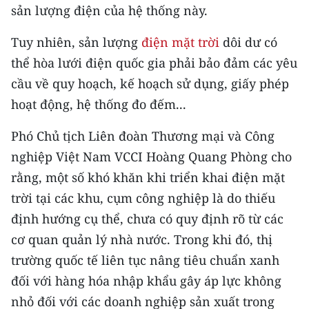
sản lượng điện của hệ thống này.
CHUYÊN ĐỀ
Tuy nhiên, sản lượng
điện mặt trời
dôi dư có
thể hòa lưới điện quốc gia phải bảo đảm các yêu
CÁC CHUYÊN TRANG
cầu về quy hoạch, kế hoạch sử dụng, giấy phép
hoạt động, hệ thống đo đếm...
VỀ BÁO NHÂN DÂN
Phó Chủ tịch Liên đoàn Thương mại và Công
THỜI NAY
nghiệp Việt Nam VCCI Hoàng Quang Phòng cho
NHÂN DÂN CUỐI TUẦN
rằng, một số khó khăn khi triển khai điện mặt
trời tại các khu, cụm công nghiệp là do thiếu
NHÂN DÂN HẰNG THÁNG
định hướng cụ thể, chưa có quy định rõ từ các
cơ quan quản lý nhà nước. Trong khi đó, thị
MUA BÁO
trường quốc tế liên tục nâng tiêu chuẩn xanh
ĐỌC BÁO IN
đối với hàng hóa nhập khẩu gây áp lực không
nhỏ đối với các doanh nghiệp sản xuất trong