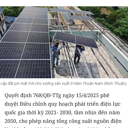
THỂ THAO
GIÁO DỤC
Y TẾ
KHOA HỌC - CÔNG NGHỆ
MÔI TRƯỜNG
BẠN ĐỌC
Lắp đặt pin mặt trời cho xưởng sản xuất ở Hàm Thuận Nam (Bình Thuận).
KIỂM CHỨNG THÔNG TIN
Quyết định 768/QĐ-TTg ngày 15/4/2025 phê
TRI THỨC CHUYÊN SÂU
duyệt Điều chỉnh quy hoạch phát triển điện lực
quốc gia thời kỳ 2021- 2030, tầm nhìn đến năm
54 DÂN TỘC VIỆT NAM
2050, cho phép nâng tổng công suất nguồn điện