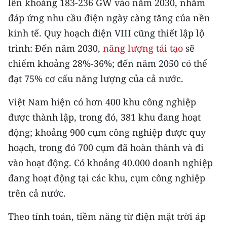
lên khoảng 183-236 GW vào năm 2030, nhằm
CHƯƠNG TRÌNH OCOP - MỖI XÃ
MỘT SẢN PHẨM
đáp ứng nhu cầu điện ngày càng tăng của nền
kinh tế. Quy hoạch điện VIII cũng thiết lập lộ
trình: Đến năm 2030,
năng lượng tái tạo
sẽ
RADIO
chiếm khoảng 28%-36%; đến năm 2050 có thể
MEDIA CENTER
đạt 75% cơ cấu năng lượng của cả nước.
E-Magazine
Việt Nam hiện có hơn 400 khu công nghiệp
được thành lập, trong đó, 381 khu đang hoạt
Video
động; khoảng 900 cụm công nghiệp được quy
Media Chính trị
hoạch, trong đó 700 cụm đã hoàn thành và đi
vào hoạt động. Có khoảng 40.000 doanh nghiệp
Media Kinh tế
đang hoạt động tại các khu, cụm công nghiệp
Media Văn hóa
trên cả nước.
Media Xã hội
Theo tính toán, tiềm năng từ điện mặt trời áp