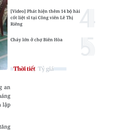
[Video] Phát hiện thêm 14 bộ hài
cốt liệt sĩ tại Công viên Lê Thị
Riêng
Cháy lớn ở chợ Biên Hòa
Thời tiết
Tỷ giá
g an
háng
 lập
tăng