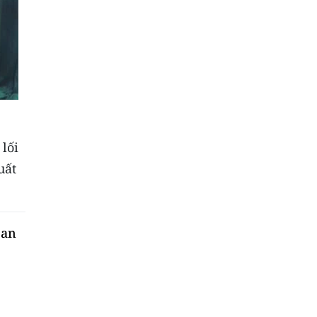
.
lối
uất
 an