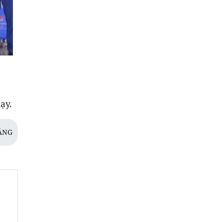
ạy.
ÁNG