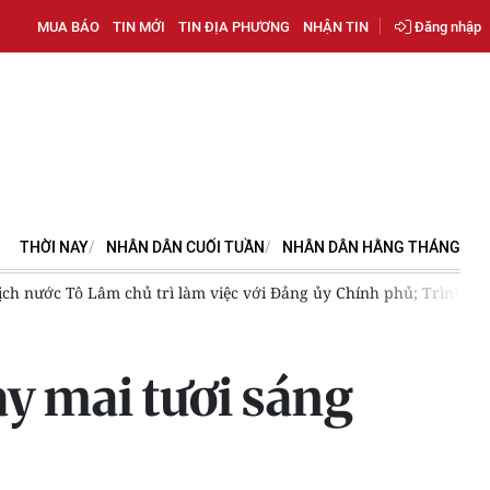
MUA BÁO
TIN MỚI
TIN ĐỊA PHƯƠNG
NHẬN TIN
Đăng nhập
THỜI NAY
NHÂN DÂN CUỐI TUẦN
NHÂN DÂN HẰNG THÁNG
m chủ trì làm việc với Đảng ủy Chính phủ; Trình Quốc hội việc th
y mai tươi sáng