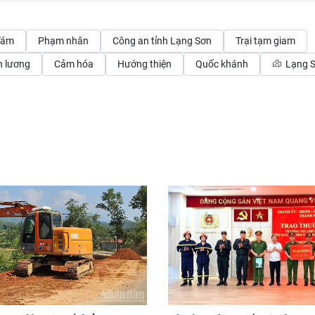
Tám
Phạm nhân
Công an tỉnh Lạng Sơn
Trại tạm giam
 lương
Cảm hóa
Hướng thiện
Quốc khánh
Lạng 