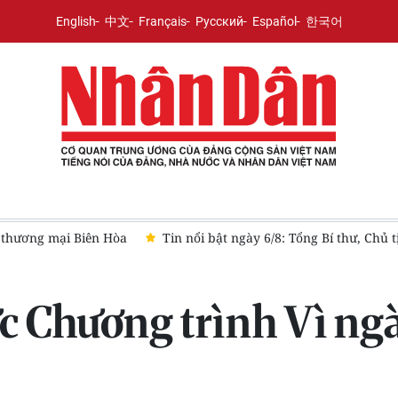
English
中文
Français
Русский
Español
한국어
 Hòa
Tin nổi bật ngày 6/8: Tổng Bí thư, Chủ tịch nước Tô Lâ
c Chương trình Vì ngà