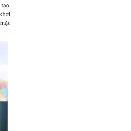
tạo,
khơi
 mặc