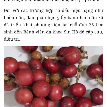
Media Pháp luật
Đối với các trường hợp có dấu hiệu nặng như
Media Du lịch
buồn nôn, đau quặn bụng, Ủy ban nhân dân xã
Media Thế giới
đã triển khai phương tiện tại chỗ đưa 35 học
sinh đến Bệnh viện đa khoa Sìn Hồ để cấp cứu,
Media Thể thao
điều trị.
Media Giáo dục
Media Y tế
Media Khoa học - Công nghệ
Media Môi trường
Ảnh
Infographic