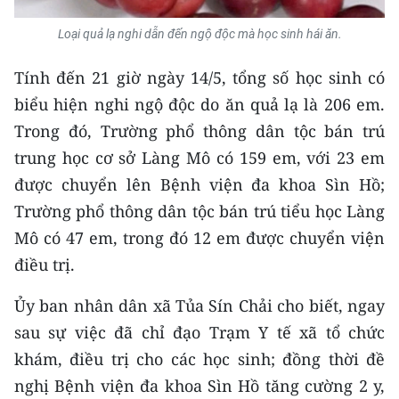
TIN MỚI
Loại quả lạ nghi dẫn đến ngộ độc mà học sinh hái ăn.
TIN ĐỊA PHƯƠNG
Tính đến 21 giờ ngày 14/5, tổng số học sinh có
Trung du và miền núi phía Bắc
biểu hiện nghi ngộ độc do ăn quả lạ là 206 em.
Trong đó, Trường phổ thông dân tộc bán trú
Đồng bằng sông Hồng
trung học cơ sở Làng Mô có 159 em, với 23 em
Bắc Trung Bộ
được chuyển lên Bệnh viện đa khoa Sìn Hồ;
Trường phổ thông dân tộc bán trú tiểu học Làng
Duyên hải Nam Trung Bộ và Tây
Mô có 47 em, trong đó 12 em được chuyển viện
Nguyên
điều trị.
Đông Nam Bộ
Ủy ban nhân dân xã Tủa Sín Chải cho biết, ngay
Đồng bằng sông Cửu Long
sau sự việc đã chỉ đạo Trạm Y tế xã tổ chức
Chuyên trang Hà Nội
khám, điều trị cho các học sinh; đồng thời đề
nghị Bệnh viện đa khoa Sìn Hồ tăng cường 2 y,
Chuyên trang TP. Hồ Chí Minh