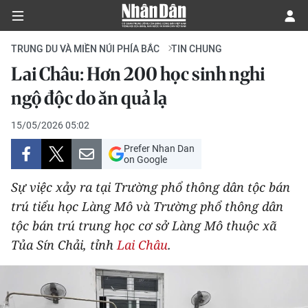
TRUNG DU VÀ MIỀN NÚI PHÍA BẮC
TIN CHUNG
Lai Châu: Hơn 200 học sinh nghi
CHÍNH TRỊ
ngộ độc do ăn quả lạ
KINH TẾ
15/05/2026 05:02
Prefer Nhan Dan
VĂN HÓA
on Google
Sự việc xảy ra tại Trường phổ thông dân tộc bán
XÃ HỘI
trú tiểu học Làng Mô và Trường phổ thông dân
tộc bán trú trung học cơ sở Làng Mô thuộc xã
PHÁP LUẬT
Tủa Sín Chải, tỉnh
Lai Châu
.
DU LỊCH
THẾ GIỚI