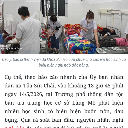
THỂ THAO
GIÁO DỤC
Y TẾ
KHOA HỌC - CÔNG NGHỆ
Các y, bác sĩ Bệnh viện đa khoa Sìn Hồ cứu chữa cho các em học sinh có
MÔI TRƯỜNG
biểu hiện nghi ngộ độc nặng.
BẠN ĐỌC
Cụ thể, theo báo cáo nhanh của Ủy ban nhân
dân xã Tủa Sín Chải, vào khoảng 18 giờ 45 phút
KIỂM CHỨNG THÔNG TIN
ngày 14/5/2026, tại Trường phổ thông dân tộc
bán trú trung học cơ sở Làng Mô phát hiện
TRI THỨC CHUYÊN SÂU
nhiều học sinh có biểu hiện buồn nôn, đau
54 DÂN TỘC VIỆT NAM
bụng. Qua rà soát ban đầu, nguyên nhân nghi