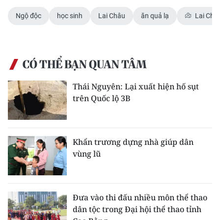
Ngộ độc
học sinh
Lai Châu
ăn quả lạ
Lai Châ
CÓ THỂ BẠN QUAN TÂM
Thái Nguyên: Lại xuất hiện hố sụt
trên Quốc lộ 3B
Khẩn trương dựng nhà giúp dân
vùng lũ
Đưa vào thi đấu nhiều môn thể thao
dân tộc trong Đại hội thể thao tỉnh