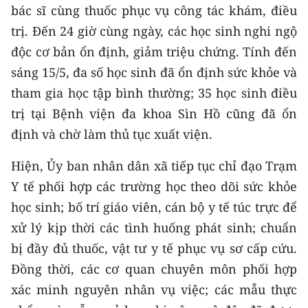
bác sĩ cùng thuốc phục vụ công tác khám, điều
CHUYÊN ĐỀ
trị. Đến 24 giờ cùng ngày, các học sinh nghi ngộ
độc cơ bản ổn định, giảm triệu chứng. Tính đến
CÁC CHUYÊN TRANG
sáng 15/5, đa số học sinh đã ổn định sức khỏe và
tham gia học tập bình thường; 35 học sinh điều
VỀ BÁO NHÂN DÂN
trị tại Bệnh viện đa khoa Sìn Hồ cũng đã ổn
định và chờ làm thủ tục xuất viện.
THỜI NAY
Hiện, Ủy ban nhân dân xã tiếp tục chỉ đạo Trạm
NHÂN DÂN CUỐI TUẦN
Y tế phối hợp các trường học theo dõi sức khỏe
NHÂN DÂN HẰNG THÁNG
học sinh; bố trí giáo viên, cán bộ y tế túc trực để
xử lý kịp thời các tình huống phát sinh; chuẩn
MUA BÁO
bị đầy đủ thuốc, vật tư y tế phục vụ sơ cấp cứu.
Đồng thời, các cơ quan chuyên môn phối hợp
ĐỌC BÁO IN
xác minh nguyên nhân vụ việc; các mẫu thực