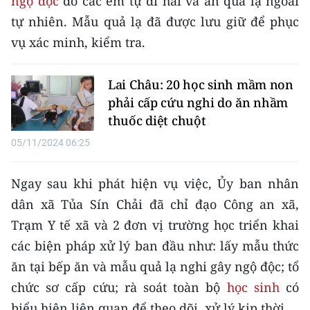
ngộ độc
do các em tự đi hái và ăn quả lạ ngoài
CHƯƠNG TRÌNH OCOP - MỖI XÃ
tự nhiên. Mẫu quả lạ đã được lưu giữ để phục
MỘT SẢN PHẨM
vụ xác minh, kiểm tra.
RADIO
Lai Châu: 20 học sinh mầm non
MEDIA CENTER
phải cấp cứu nghi do ăn nhầm
thuốc diệt chuột
E-Magazine
05/11/2024 06:25
Video
Ngay sau khi phát hiện vụ việc, Ủy ban nhân
Media Chính trị
dân xã Tủa Sín Chải đã chỉ đạo Công an xã,
Trạm Y tế xã và 2 đơn vị trường học triển khai
Media Kinh tế
các biện pháp xử lý ban đầu như: lấy mẫu thức
Media Văn hóa
ăn tại bếp ăn và mẫu quả lạ nghi gây ngộ độc; tổ
Media Xã hội
chức sơ cấp cứu; rà soát toàn bộ
học sinh
có
biểu hiện liên quan để theo dõi, xử lý kịp thời.