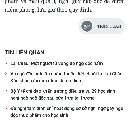
phẩm và mẫu quả lạ nghi gây ngộ độc đã được
ENGLISH
niêm phong, lưu giữ theo quy định.
中文
TRẦN TUẤN
FRANÇAIS
РУССКИЙ
TIN LIÊN QUAN
ESPAÑOL
Lai Châu: Một người tử vong do ngộ độc nấm
한국어
Vụ ngộ độc nghi ăn nhầm thuốc diệt chuột tại Lai Châu:
Sức khỏe các nạn nhân đã ổn định
Bộ Y tế chỉ đạo khẩn trương điều tra vụ 29 học sinh
nghi ngờ ngộ độc sau bữa trưa tại trường
Đề nghị tạm đình chỉ hoạt động cơ sở nghi ngờ gây ngộ
độc thực phẩm cho học sinh