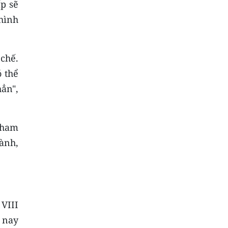
p sẽ
 hình
 chế.
 thể
hẳn",
 tham
ành,
VIII
n nay