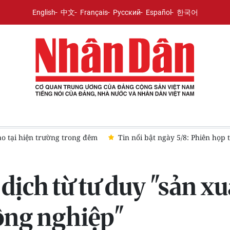
English
中文
Français
Русский
Español
한국어
 Chỉ đạo Trung ương về tổng kết thực tiễn và nghiên cứu sửa đổi, 
dịch từ tư duy "sản x
ông nghiệp"