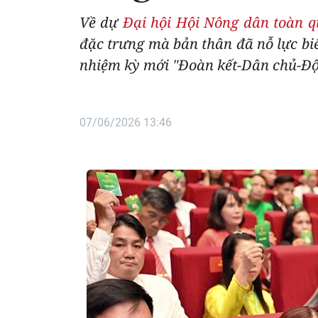
Về dự
Đại hội Hội Nông dân toàn q
đặc trưng mà bản thân đã nỗ lực biế
nhiệm kỳ mới "Đoàn kết-Dân chủ-Đột
07/06/2026 13:46