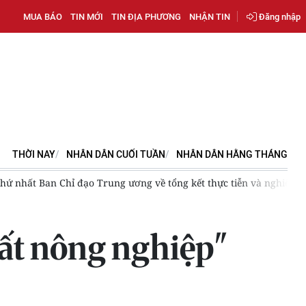
MUA BÁO
TIN MỚI
TIN ĐỊA PHƯƠNG
NHẬN TIN
Đăng nhập
THỜI NAY
NHÂN DÂN CUỐI TUẦN
NHÂN DÂN HẰNG THÁNG
bổ sung Điều lệ Đảng; Hủy toàn bộ kết quả tại Điểm thi Trường ch
uất nông nghiệp"