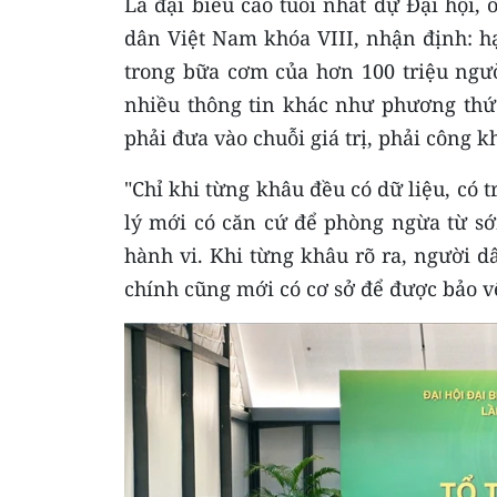
Là đại biểu cao tuổi nhất dự Đại hội
dân Việt Nam khóa VIII, nhận định: hạ
trong bữa cơm của hơn 100 triệu ngườ
nhiều thông tin khác như phương thức 
phải đưa vào chuỗi giá trị, phải công kh
"Chỉ khi từng khâu đều có dữ liệu, có 
lý mới có căn cứ để phòng ngừa từ sớ
hành vi. Khi từng khâu rõ ra, người 
chính cũng mới có cơ sở để được bảo v