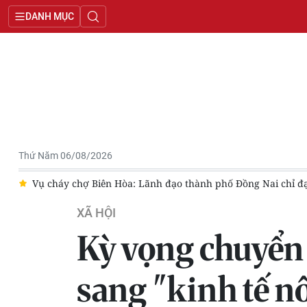
DANH MỤC
Thứ Năm 06/08/2026
rường trong đêm
Tin nổi bật ngày 5/8: Phiên họp thứ nhất Ban
XÃ HỘI
Kỳ vọng chuyển 
sang "kinh tế n