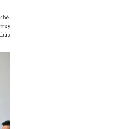
chẽ.
 truy
 khâu