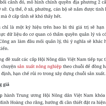
bối cảnh đó, mô hình chính quyền địa phương 2 cấ
 cơ sở. Cụ thể, ở xã, phường, cán bộ sẽ nắm được tình
 mà ở cấp tỉnh sẽ khó thấy hết.
 chỉ là một ký hiệu trên bao bì thì giá trị sẽ hạn
ực dữ liệu do cơ quan có thẩm quyền quản lý và có
 Công an làm đầu mối quản lý, thì ý nghĩa sẽ khác 
kiến.
ũng đề xuất các cấp Hội Nông dân Việt Nam tiếp tục
u chuyện
sản xuất nông nghiệp
theo chuỗi để đồng h
định, hạn chế rủi ro trong xây dựng chuỗi sản xuất.
g giả
p hành Trung ương Hội Nông dân Việt Nam khóa 
Minh Hoàng cho rằng, hướng đi cần thiết đặt ra hiệ