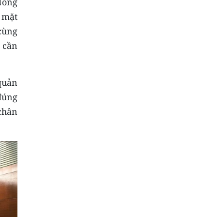
Nông
ó mặt
cùng
u cần
 quản
đúng
chân