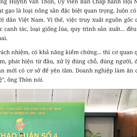
, ông Huỳnh Văn Thòn, Ủy viên Ban Chấp hành Hội 
t gạo là loại nông sản đặc biệt quan trọng, luôn c
i dân Việt Nam. Vì thế, việc truy xuất nguồn gốc 
canh tác, loại giống lúa, quy trình sản xuất... đề
ai.
trách nhiệm, có khả năng kiểm chứng... thì cơ quan
m, phát hiện từ đầu, xử lý đúng chỗ, đúng người, 
dân mới có cơ sở để yên tâm. Doanh nghiệp làm ăn 
ệ", ông Thòn nói.