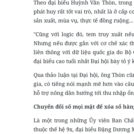
Theo đại biểu Huỳnh Văn Thòn, trong 
phát huy rất tốt vai trò, nhất là ở cấp
sản xuất, mùa vụ, thực tế đồng ruộng...
"Cũng với logic đó, tem truy xuất nếu
Nhưng nếu được gắn với cơ chế xác th
liên thông với dữ liệu quốc gia do Bộ
đại biểu cao tuổi nhất Đại hội bày tỏ ý 
Qua thảo luận tại Đại hội, ông Thòn c
gia, có tiếng nói mạnh mẽ hơn vào câ
hỗ trợ nông dân hướng tới thu nhập ổn 
Chuyển đổi số mọi mặt để xóa sổ hàn
Là một trong những Ủy viên Ban Chấ
thuộc thế hệ 9x, đại biểu Đặng Dương 