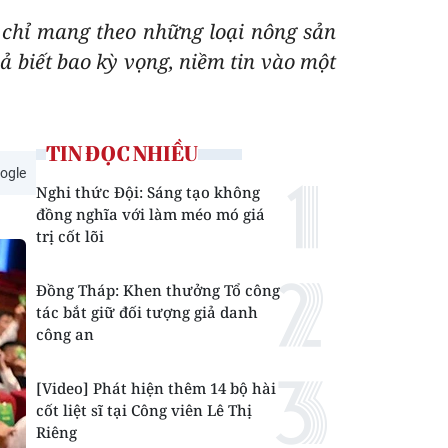
 chỉ mang theo những loại nông sản
ả biết bao kỳ vọng, niềm tin vào một
TIN ĐỌC NHIỀU
ogle
Nghi thức Đội: Sáng tạo không
đồng nghĩa với làm méo mó giá
trị cốt lõi
Đồng Tháp: Khen thưởng Tổ công
tác bắt giữ đối tượng giả danh
công an
[Video] Phát hiện thêm 14 bộ hài
cốt liệt sĩ tại Công viên Lê Thị
Riêng