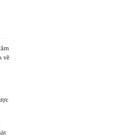
 đảm
n về
lược
n
sát