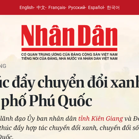
English
中文
Français
Русский
Español
한국어
NG
c đẩy chuyển đổi xanh
 phố Phú Quốc
, lãnh đạo Ủy ban nhân dân
tỉnh Kiên Giang
và Đo
húc đẩy hợp tác chuyển đổi xanh, chuyển đổi số 
Quốc.