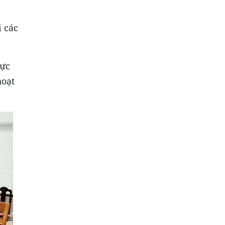
i các
hực
hoạt