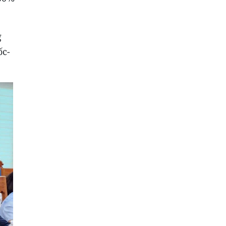
g
ốc-