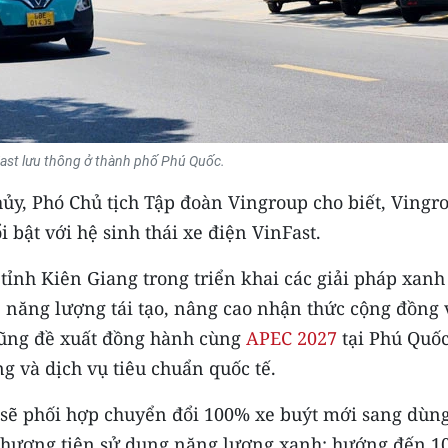
Fast lưu thông ở thành phố Phú Quốc.
Thủy, Phó Chủ tịch Tập đoàn Vingroup cho biết, Vingr
 bật với hệ sinh thái xe điện VinFast.
nh Kiên Giang trong triển khai các giải pháp xanh
c, năng lượng tái tạo, nâng cao nhận thức cộng đồng 
 cũng đề xuất đồng hành cùng
APEC 2027
tại Phú Quốc
ng và dịch vụ tiêu chuẩn quốc tế.
 sẽ phối hợp chuyển đổi 100% xe buýt mới sang dùn
 phương tiện sử dụng năng lượng xanh; hướng đến 