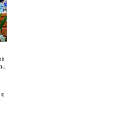
nh:
địa
u
ng
t