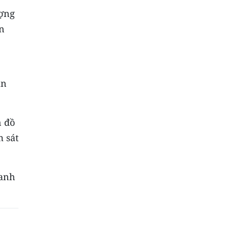
ượng
ến
an
n đồ
m sát
oanh