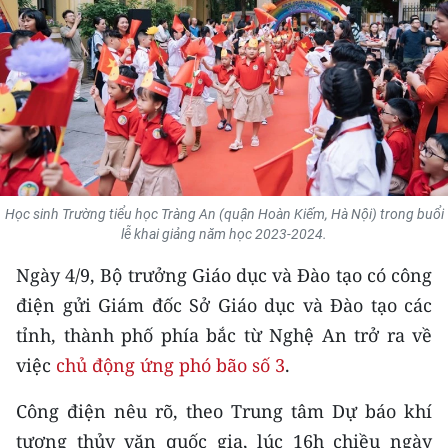
THỂ THAO
GIÁO DỤC
Y TẾ
KHOA HỌC - CÔNG NGHỆ
MÔI TRƯỜNG
Học sinh Trường tiểu học Tràng An (quận Hoàn Kiếm, Hà Nội) trong buổi
lễ khai giảng năm học 2023-2024.
BẠN ĐỌC
Ngày 4/9, Bộ trưởng Giáo dục và Đào tạo có công
điện gửi Giám đốc Sở Giáo dục và Đào tạo các
KIỂM CHỨNG THÔNG TIN
tỉnh, thành phố phía bắc từ Nghệ An trở ra về
TRI THỨC CHUYÊN SÂU
việc
chủ động ứng phó bão số 3
.
54 DÂN TỘC VIỆT NAM
Công điện nêu rõ,
theo Trung tâm Dự báo khí
tượng thủy văn quốc gia, lúc 16h chiều ngày