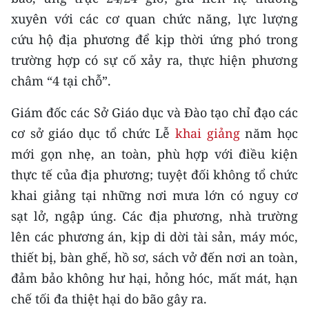
Media Pháp luật
xuyên với các cơ quan chức năng, lực lượng
Media Du lịch
cứu hộ địa phương để kịp thời ứng phó trong
trường hợp có sự cố xảy ra, thực hiện phương
Media Thế giới
châm “4 tại chỗ”.
Media Thể thao
Giám đốc các Sở Giáo dục và Đào tạo chỉ đạo các
Media Giáo dục
cơ sở giáo dục tổ chức Lễ
khai giảng
năm học
mới gọn nhẹ, an toàn, phù hợp với điều kiện
Media Y tế
thực tế của địa phương; tuyệt đối không tổ chức
Media Khoa học - Công nghệ
khai giảng tại những nơi mưa lớn có nguy cơ
sạt lở, ngập úng. Các địa phương, nhà trường
Media Môi trường
lên các phương án, kịp di dời tài sản, máy móc,
Ảnh
thiết bị, bàn ghế, hồ sơ, sách vở đến nơi an toàn,
đảm bảo không hư hại, hỏng hóc, mất mát, hạn
Infographic
chế tối đa thiệt hại do bão gây ra.