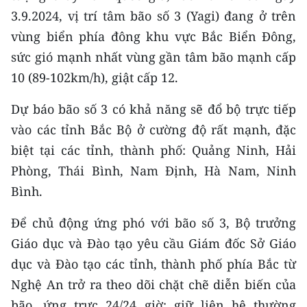
CHƯƠNG TRÌNH OCOP - MỖI XÃ
3.9.2024, vị trí tâm bão số 3 (Yagi) đang ở trên
MỘT SẢN PHẨM
vùng biển phía đông khu vực Bắc Biển Đông,
sức gió mạnh nhất vùng gần tâm bão mạnh cấp
RADIO
10 (89-102km/h), giật cấp 12.
MEDIA CENTER
Dự báo bão số 3 có khả năng sẽ đổ bộ trực tiếp
vào các tỉnh Bắc Bộ ở cường độ rất mạnh, đặc
E-Magazine
biệt tại các tỉnh, thành phố: Quảng Ninh, Hải
Video
Phòng, Thái Bình, Nam Định, Hà Nam, Ninh
Bình.
Media Chính trị
Media Kinh tế
Để chủ động ứng phó với bão số 3, Bộ trưởng
Giáo dục và Đào tạo yêu cầu Giám đốc Sở Giáo
Media Văn hóa
dục và Đào tạo các tỉnh, thành phố phía Bắc từ
Media Xã hội
Nghệ An trở ra theo dõi chặt chẽ diễn biến của
bão, ứng trực 24/24 giờ; giữ liên hệ thường