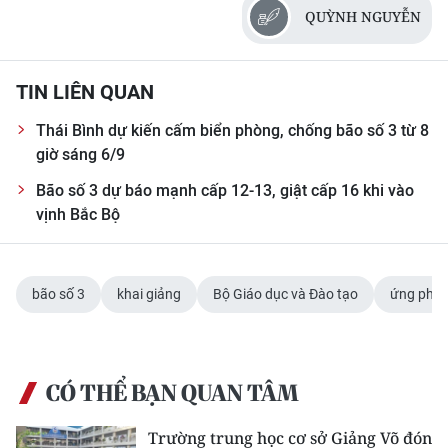
QUỲNH NGUYỄN
CHUYÊN ĐỀ
CÁC CHUYÊN TRANG
TIN LIÊN QUAN
Thái Bình dự kiến cấm biển phòng, chống bão số 3 từ 8
VỀ BÁO NHÂN DÂN
giờ sáng 6/9
Bão số 3 dự báo mạnh cấp 12-13, giật cấp 16 khi vào
THỜI NAY
vịnh Bắc Bộ
NHÂN DÂN CUỐI TUẦN
bão số 3
khai giảng
Bộ Giáo dục và Đào tạo
ứng phó 
NHÂN DÂN HẰNG THÁNG
MUA BÁO
CÓ THỂ BẠN QUAN TÂM
ĐỌC BÁO IN
Trường trung học cơ sở Giảng Võ đón