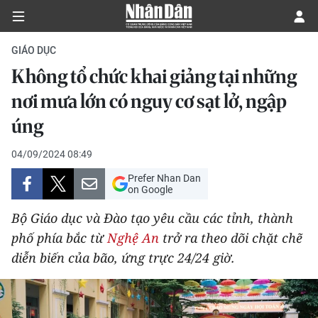
GIÁO DỤC
Không tổ chức khai giảng tại những
CHÍNH TRỊ
nơi mưa lớn có nguy cơ sạt lở, ngập
úng
KINH TẾ
04/09/2024 08:49
VĂN HÓA
Prefer Nhan Dan
on Google
XÃ HỘI
Bộ Giáo dục và Đào tạo yêu cầu các tỉnh, thành
PHÁP LUẬT
phố phía bắc từ
Nghệ An
trở ra theo dõi chặt chẽ
diễn biến của bão, ứng trực 24/24 giờ.
DU LỊCH
THẾ GIỚI