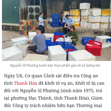
THỂ THAO
GIÁO DỤC
Y TẾ
KHOA HỌC - CÔNG NGHỆ
MÔI TRƯỜNG
BẠN ĐỌC
Nguyễn Sĩ Phương buôn bán thực phẩm giả với số lượng lớn.
Ngày 5/6, Cơ quan Cảnh sát điều tra Công an
KIỂM CHỨNG THÔNG TIN
tỉnh
Thanh Hóa
đã khởi tố vụ án, khởi tố bị can
TRI THỨC CHUYÊN SÂU
đối với Nguyễn Sĩ Phương (sinh năm 1975, trú
tại phường Hạc Thành, tỉnh Thanh Hóa), Giám
54 DÂN TỘC VIỆT NAM
đốc Công ty trách nhiệm hữu hạn Thương mại