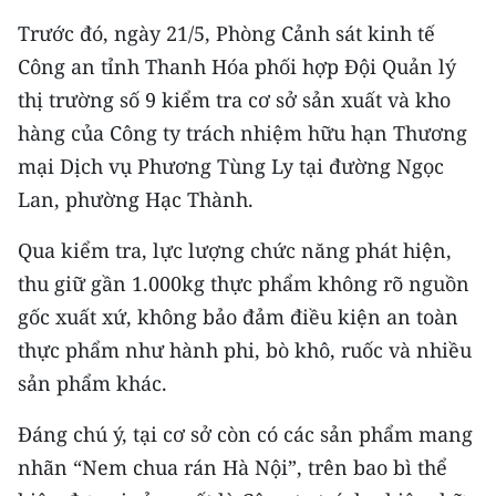
Media Pháp luật
Trước đó, ngày 21/5, Phòng Cảnh sát kinh tế
Media Du lịch
Công an tỉnh Thanh Hóa phối hợp Đội Quản lý
thị trường số 9 kiểm tra cơ sở sản xuất và kho
Media Thế giới
hàng của Công ty trách nhiệm hữu hạn Thương
Media Thể thao
mại Dịch vụ Phương Tùng Ly tại đường Ngọc
Lan, phường Hạc Thành.
Media Giáo dục
Qua kiểm tra, lực lượng chức năng phát hiện,
Media Y tế
thu giữ gần 1.000kg thực phẩm không rõ nguồn
Media Khoa học - Công nghệ
gốc xuất xứ, không bảo đảm điều kiện an toàn
thực phẩm như hành phi, bò khô, ruốc và nhiều
Media Môi trường
sản phẩm khác.
Ảnh
Đáng chú ý, tại cơ sở còn có các sản phẩm mang
Infographic
nhãn “Nem chua rán Hà Nội”, trên bao bì thể