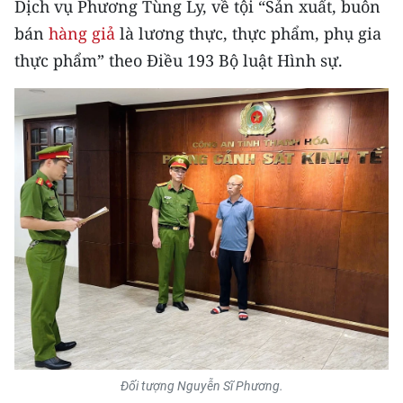
Dịch vụ Phương Tùng Ly, về tội “Sản xuất, buôn
CHƯƠNG TRÌNH OCOP - MỖI XÃ
MỘT SẢN PHẨM
bán
hàng giả
là lương thực, thực phẩm, phụ gia
thực phẩm” theo Điều 193 Bộ luật Hình sự.
RADIO
MEDIA CENTER
E-Magazine
Video
Media Chính trị
Media Kinh tế
Media Văn hóa
Media Xã hội
Đối tượng Nguyễn Sĩ Phương.