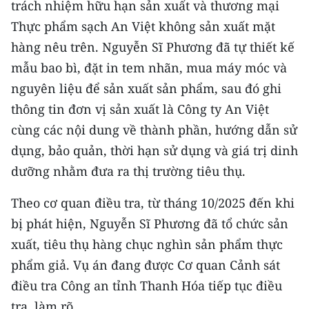
trách nhiệm hữu hạn sản xuất và thương mại
Thực phẩm sạch An Việt không sản xuất mặt
CHUYÊN ĐỀ
hàng nêu trên. Nguyễn Sĩ Phương đã tự thiết kế
CÁC CHUYÊN TRANG
mẫu bao bì, đặt in tem nhãn, mua máy móc và
nguyên liệu để sản xuất sản phẩm, sau đó ghi
VỀ BÁO NHÂN DÂN
thông tin đơn vị sản xuất là Công ty An Việt
cùng các nội dung về thành phần, hướng dẫn sử
THỜI NAY
dụng, bảo quản, thời hạn sử dụng và giá trị dinh
dưỡng nhằm đưa ra thị trường tiêu thụ.
NHÂN DÂN CUỐI TUẦN
Theo cơ quan điều tra, từ tháng 10/2025 đến khi
NHÂN DÂN HẰNG THÁNG
bị phát hiện, Nguyễn Sĩ Phương đã tổ chức sản
MUA BÁO
xuất, tiêu thụ hàng chục nghìn sản phẩm thực
phẩm giả. Vụ án đang được Cơ quan Cảnh sát
ĐỌC BÁO IN
điều tra Công an tỉnh Thanh Hóa tiếp tục điều
tra, làm rõ.