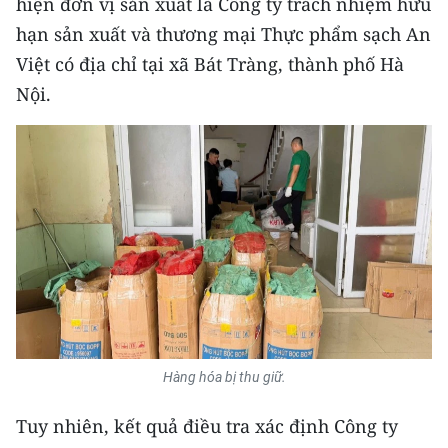
hiện đơn vị sản xuất là Công ty trách nhiệm hữu
TIN MỚI
hạn sản xuất và thương mại Thực phẩm sạch An
Việt có địa chỉ tại xã Bát Tràng, thành phố Hà
TIN ĐỊA PHƯƠNG
Nội.
Trung du và miền núi phía Bắc
Đồng bằng sông Hồng
Bắc Trung Bộ
Duyên hải Nam Trung Bộ và Tây
Nguyên
Đông Nam Bộ
Đồng bằng sông Cửu Long
Hàng hóa bị thu giữ.
Chuyên trang Hà Nội
Tuy nhiên, kết quả điều tra xác định Công ty
Chuyên trang TP. Hồ Chí Minh