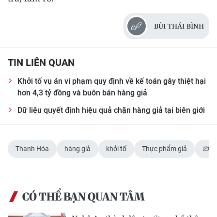
ENGLISH
BÙI THÁI BÌNH
中文
FRANÇAIS
TIN LIÊN QUAN
РУССКИЙ
Khởi tố vụ án vi phạm quy định về kế toán gây thiệt hại
hơn 4,3 tỷ đồng và buôn bán hàng giả
ESPAÑOL
Dữ liệu quyết định hiệu quả chặn hàng giả tại biên giới
한국어
Thanh Hóa
hàng giả
khởi tố
Thực phẩm giả
T
CÓ THỂ BẠN QUAN TÂM