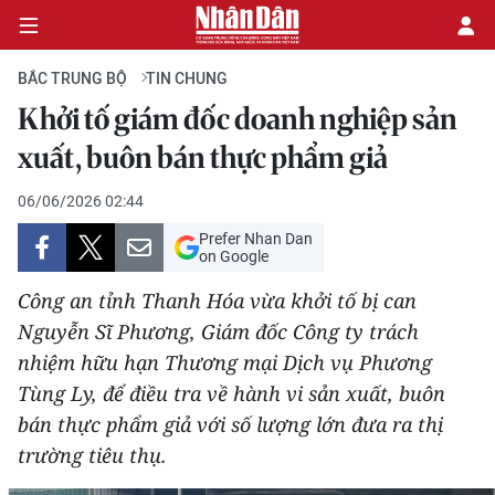
BẮC TRUNG BỘ
TIN CHUNG
Khởi tố giám đốc doanh nghiệp sản
CHÍNH TRỊ
xuất, buôn bán thực phẩm giả
KINH TẾ
06/06/2026 02:44
Prefer Nhan Dan
VĂN HÓA
on Google
Công an tỉnh Thanh Hóa vừa khởi tố bị can
XÃ HỘI
Nguyễn Sĩ Phương, Giám đốc Công ty trách
nhiệm hữu hạn Thương mại Dịch vụ Phương
PHÁP LUẬT
Tùng Ly, để điều tra về hành vi sản xuất, buôn
DU LỊCH
bán thực phẩm giả với số lượng lớn đưa ra thị
trường tiêu thụ.
THẾ GIỚI