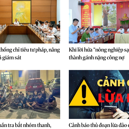
thống chỉ tiêu tư pháp, nâng
Khi lời hứa “nông nghiệp s
ả giám sát
thành gánh nặng công nợ
uần tra bắt nhóm thanh,
Cảnh báo thủ đoạn lừa đảo 