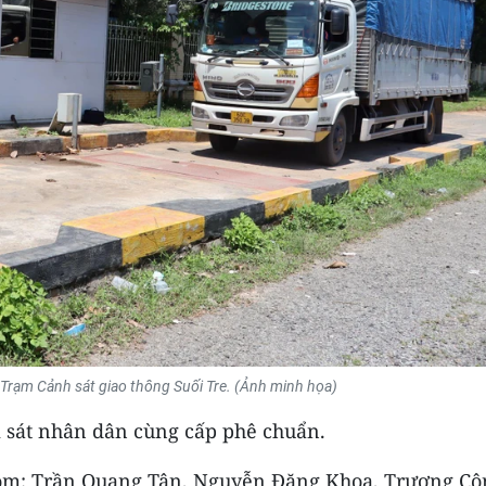
ại Trạm Cảnh sát giao thông Suối Tre. (Ảnh minh họa)
m sát nhân dân cùng cấp phê chuẩn.
, gồm: Trần Quang Tân, Nguyễn Đăng Khoa, Trương Cô