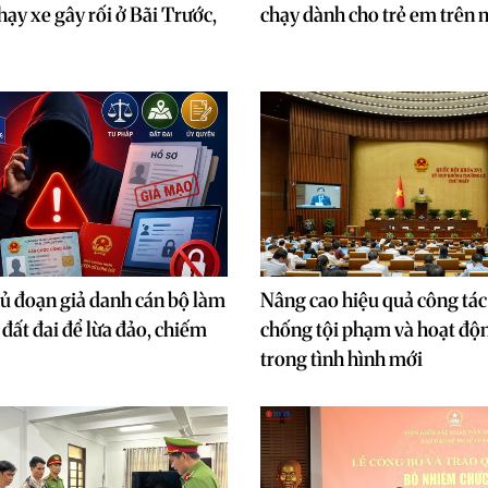
hạy xe gây rối ở Bãi Trước,
chạy dành cho trẻ em trên 
ủ đoạn giả danh cán bộ làm
Nâng cao hiệu quả công tác
 đất đai để lừa đảo, chiếm
chống tội phạm và hoạt độ
trong tình hình mới