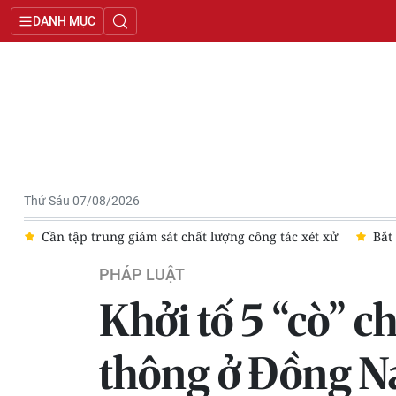
DANH MỤC
Thứ Sáu 07/08/2026
xử
Bắt đối tượng giả danh Công an để lừa đảo chiếm đoạt 400 
PHÁP LUẬT
Khởi tố 5 “cò” c
thông ở Đồng N