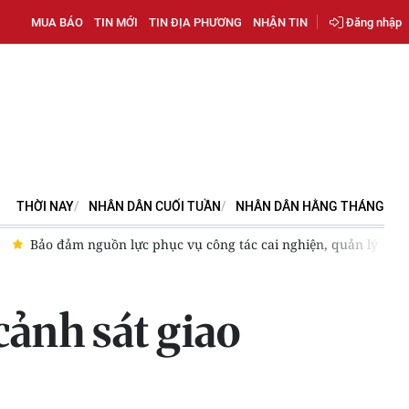
MUA BÁO
TIN MỚI
TIN ĐỊA PHƯƠNG
NHẬN TIN
Đăng nhập
THỜI NAY
NHÂN DÂN CUỐI TUẦN
NHÂN DÂN HẰNG THÁNG
ản lý sau cai nghiện
Vĩnh Long xử lý nghiêm các vụ kinh do
 cảnh sát giao