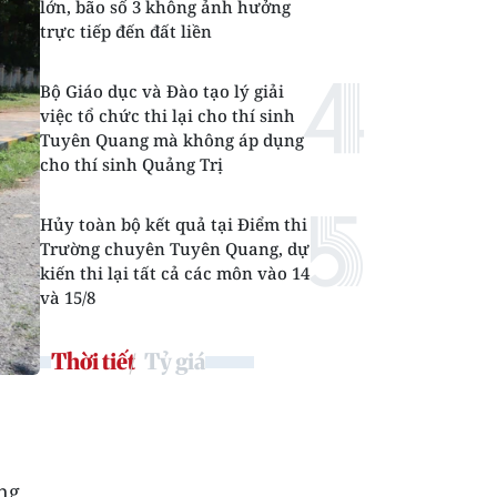
lớn, bão số 3 không ảnh hưởng
trực tiếp đến đất liền
Bộ Giáo dục và Đào tạo lý giải
việc tổ chức thi lại cho thí sinh
Tuyên Quang mà không áp dụng
cho thí sinh Quảng Trị
Hủy toàn bộ kết quả tại Điểm thi
Trường chuyên Tuyên Quang, dự
kiến thi lại tất cả các môn vào 14
và 15/8
Thời tiết
Tỷ giá
ng