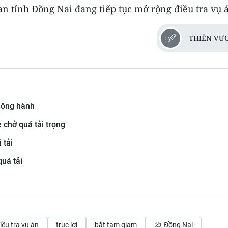
an tỉnh Đồng Nai đang tiếp tục mở rộng điều tra vụ 
THIÊN VƯ
 lộng hành
 chở quá tải trọng
 tải
uá tải
iều tra vụ án
trục lợi
bắt tạm giam
Đồng Nai