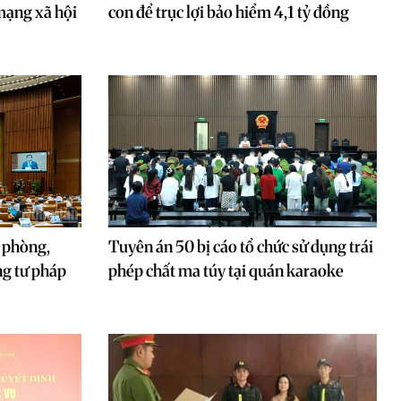
mạng xã hội
con để trục lợi bảo hiểm 4,1 tỷ đồng
 phòng,
Tuyên án 50 bị cáo tổ chức sử dụng trái
ng tư pháp
phép chất ma túy tại quán karaoke