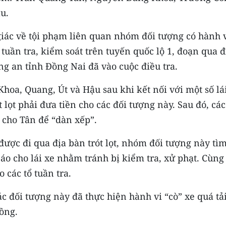
u.
 giác về tội phạm liên quan nhóm đối tượng có hành 
 tuần tra, kiểm soát trên tuyến quốc lộ 1, đoạn qua đ
g an tỉnh Đồng Nai đã vào cuộc điều tra.
Khoa, Quang, Út và Hậu sau khi kết nối với một số lá
lọt phải đưa tiền cho các đối tượng này. Sau đó, các
 cho Tân để “dàn xếp”.
 được đi qua địa bàn trót lọt, nhóm đối tượng này tì
báo cho lái xe nhằm tránh bị kiểm tra, xử phạt. Cùng
 các tổ tuần tra.
 đối tượng này đã thực hiện hành vi “cò” xe quá tả
đồng.