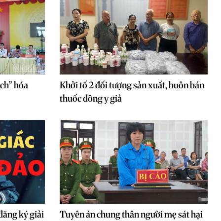
ạch” hóa
Khởi tố 2 đối tượng sản xuất, buôn bán
thuốc đông y giả
đăng ký giải
Tuyên án chung thân người mẹ sát hại