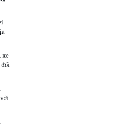
vi
ịa
i xe
 đối
m
 với
i