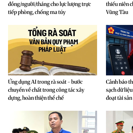
đồng/người/tháng cho lực lượng trực
thiếu niên c
tiếp phòng, chống ma túy
Vũng Tàu
Ứng dụng AI trong rà soát - bước
Cảnh báo th
chuyển về chất trong công tác xây
sạch dữ liệu
dựng, hoàn thiện thể chế
đoạt tài sản