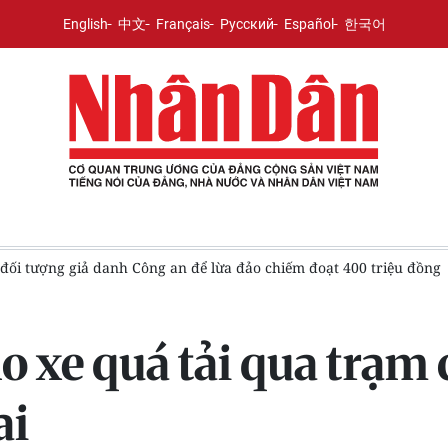
English
中文
Français
Русский
Español
한국어
triệu đồng
Bảo đảm nguồn lực phục vụ công tác cai nghiện, qu
ho xe quá tải qua trạm
ai