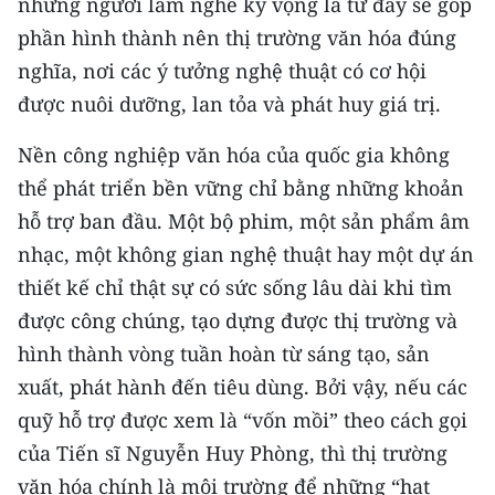
những người làm nghề kỳ vọng là từ đây sẽ góp
CHƯƠNG TRÌNH OCOP - MỖI XÃ
MỘT SẢN PHẨM
phần hình thành nên thị trường văn hóa đúng
nghĩa, nơi các ý tưởng nghệ thuật có cơ hội
được nuôi dưỡng, lan tỏa và phát huy giá trị.
RADIO
Nền công nghiệp văn hóa của quốc gia không
MEDIA CENTER
thể phát triển bền vững chỉ bằng những khoản
E-Magazine
hỗ trợ ban đầu. Một bộ phim, một sản phẩm âm
nhạc, một không gian nghệ thuật hay một dự án
Video
thiết kế chỉ thật sự có sức sống lâu dài khi tìm
Media Chính trị
được công chúng, tạo dựng được thị trường và
hình thành vòng tuần hoàn từ sáng tạo, sản
Media Kinh tế
xuất, phát hành đến tiêu dùng. Bởi vậy, nếu các
Media Văn hóa
quỹ hỗ trợ được xem là “vốn mồi” theo cách gọi
của Tiến sĩ Nguyễn Huy Phòng, thì thị trường
Media Xã hội
văn hóa chính là môi trường để những “hạt