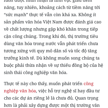
luôn được nhìn nhận là lĩnh vực giàu tiềm
TIN MỚI
năng, tuy nhiên, khoảng cách từ tiềm năng tới
“sức mạnh” thực tế vẫn còn khá xa. Không ít
TIN ĐỊA PHƯƠNG
sản phẩm văn hóa Việt Nam được đánh giá cao
Trung du và miền núi phía Bắc
về chất lượng nhưng gặp khó khăn trong tiếp
cận công chúng. Trong khi đó, thị trường tiêu
Đồng bằng sông Hồng
dùng văn hóa trong nước vẫn phát triển chưa
Bắc Trung Bộ
tương xứng với quy mô dân số và tốc độ tăng
trưởng kinh tế. Dù không muốn song chúng ta
Duyên hải Nam Trung Bộ và Tây
Nguyên
buộc phải thừa nhận về sự thiếu đồng bộ của hệ
sinh thái công nghiệp văn hóa.
Đông Nam Bộ
Thực tế này cho thấy, muốn phát triển
công
Đồng bằng sông Cửu Long
nghiệp văn hóa
, việc hỗ trợ nghệ sĩ hay đầu tư
Chuyên trang Hà Nội
cho các dự án riêng lẻ là chưa đủ. Quan trọng
hơn là phải xây dựng được một thị trường văn
Chuyên trang TP. Hồ Chí Minh