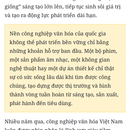
Media Pháp luật
giống” sáng tạo lớn lên, tiếp tục sinh sôi giá trị
và tạo ra động lực phát triển dài hạn.
Media Du lịch
Media Thế giới
Nền công nghiệp văn hóa của quốc gia
Media Thể thao
không thể phát triển bền vững chỉ bằng
những khoản hỗ trợ ban đầu. Một bộ phim,
Media Giáo dục
một sản phẩm âm nhạc, một không gian
Media Y tế
nghệ thuật hay một dự án thiết kế chỉ thật
sự có sức sống lâu dài khi tìm được công
Media Khoa học - Công nghệ
chúng, tạo dựng được thị trường và hình
Media Môi trường
thành vòng tuần hoàn từ sáng tạo, sản xuất,
phát hành đến tiêu dùng.
Ảnh
Infographic
Nhiều năm qua, công nghiệp văn hóa Việt Nam