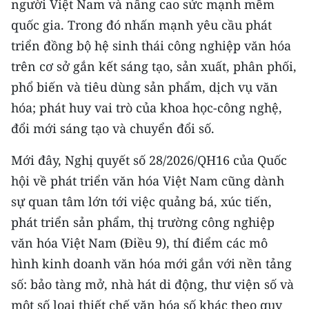
người Việt Nam và nâng cao sức mạnh mềm
ENGLISH
quốc gia. Trong đó nhấn mạnh yêu cầu phát
中文
triển đồng bộ hệ sinh thái công nghiệp văn hóa
trên cơ sở gắn kết sáng tạo, sản xuất, phân phối,
FRANÇAIS
phổ biến và tiêu dùng sản phẩm, dịch vụ văn
hóa; phát huy vai trò của khoa học-công nghệ,
РУССКИЙ
đổi mới sáng tạo và chuyển đổi số.
ESPAÑOL
Mới đây, Nghị quyết số 28/2026/QH16 của Quốc
한국어
hội về phát triển văn hóa Việt Nam cũng dành
sự quan tâm lớn tới việc quảng bá, xúc tiến,
phát triển sản phẩm, thị trường công nghiệp
văn hóa Việt Nam (Điều 9), thí điểm các mô
hình kinh doanh văn hóa mới gắn với nền tảng
số: bảo tàng mở, nhà hát di động, thư viện số và
một số loại thiết chế văn hóa số khác theo quy