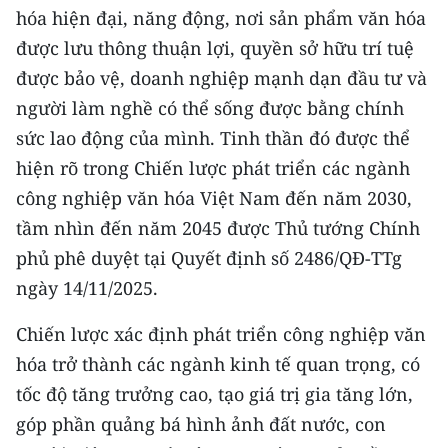
hóa hiện đại, năng động, nơi sản phẩm văn hóa
CHUYÊN ĐỀ
được lưu thông thuận lợi, quyền sở hữu trí tuệ
được bảo vệ, doanh nghiệp mạnh dạn đầu tư và
CÁC CHUYÊN TRANG
người làm nghề có thể sống được bằng chính
sức lao động của mình. Tinh thần đó được thể
VỀ BÁO NHÂN DÂN
hiện rõ trong Chiến lược phát triển các ngành
công nghiệp văn hóa Việt Nam đến năm 2030,
THỜI NAY
tầm nhìn đến năm 2045 được Thủ tướng Chính
NHÂN DÂN CUỐI TUẦN
phủ phê duyệt tại Quyết định số 2486/QĐ-TTg
ngày 14/11/2025.
NHÂN DÂN HẰNG THÁNG
Chiến lược xác định phát triển công nghiệp văn
MUA BÁO
hóa trở thành các ngành kinh tế quan trọng, có
tốc độ tăng trưởng cao, tạo giá trị gia tăng lớn,
ĐỌC BÁO IN
góp phần quảng bá hình ảnh đất nước, con