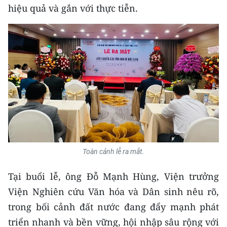
Media Pháp luật
hiệu quả và gắn với thực tiễn.
Media Du lịch
Media Thế giới
Media Thể thao
Media Giáo dục
Media Y tế
Media Khoa học - Công nghệ
Toàn cảnh lễ ra mắt.
Media Môi trường
Tại buổi lễ, ông Đỗ Mạnh Hùng, Viện trưởng
Ảnh
Viện Nghiên cứu Văn hóa và Dân sinh nêu rõ,
Infographic
trong bối cảnh đất nước đang đẩy mạnh phát
triển nhanh và bền vững, hội nhập sâu rộng với