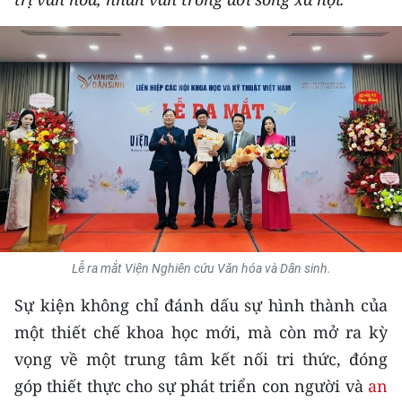
THỂ THAO
GIÁO DỤC
Y TẾ
KHOA HỌC - CÔNG NGHỆ
MÔI TRƯỜNG
BẠN ĐỌC
Lễ ra mắt Viện Nghiên cứu Văn hóa và Dân sinh.
KIỂM CHỨNG THÔNG TIN
Sự kiện không chỉ đánh dấu sự hình thành của
TRI THỨC CHUYÊN SÂU
một thiết chế khoa học mới, mà còn mở ra kỳ
vọng về một trung tâm kết nối tri thức, đóng
54 DÂN TỘC VIỆT NAM
góp thiết thực cho sự phát triển con người và
an