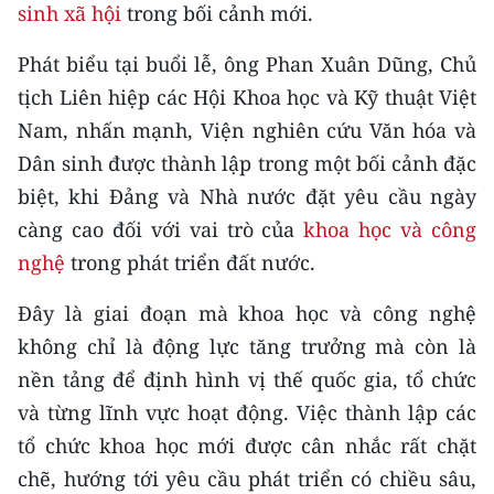
CHƯƠNG TRÌNH OCOP - MỖI XÃ
sinh xã hội
trong bối cảnh mới.
MỘT SẢN PHẨM
Phát biểu tại buổi lễ, ông Phan Xuân Dũng, Chủ
tịch Liên hiệp các Hội Khoa học và Kỹ thuật Việt
RADIO
Nam, nhấn mạnh, Viện nghiên cứu Văn hóa và
MEDIA CENTER
Dân sinh được thành lập trong một bối cảnh đặc
biệt, khi Đảng và Nhà nước đặt yêu cầu ngày
E-Magazine
càng cao đối với vai trò của
khoa học và công
Video
nghệ
trong phát triển đất nước.
Media Chính trị
Đây là giai đoạn mà khoa học và công nghệ
không chỉ là động lực tăng trưởng mà còn là
Media Kinh tế
nền tảng để định hình vị thế quốc gia, tổ chức
Media Văn hóa
và từng lĩnh vực hoạt động. Việc thành lập các
tổ chức khoa học mới được cân nhắc rất chặt
Media Xã hội
chẽ, hướng tới yêu cầu phát triển có chiều sâu,