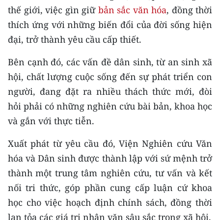
TIN MỚI
thế giới, việc gìn giữ
bản sắc văn hóa
, đồng thời
thích ứng với những biến đổi của đời sống hiện
TIN ĐỊA PHƯƠNG
đại, trở thành yêu cầu cấp thiết.
Trung du và miền núi phía Bắc
Bên cạnh đó, các vấn đề dân sinh, từ an sinh xã
hội, chất lượng cuộc sống đến sự phát triển con
Đồng bằng sông Hồng
người, đang đặt ra nhiều thách thức mới, đòi
Bắc Trung Bộ
hỏi phải có những nghiên cứu bài bản, khoa học
và gắn với thực tiễn.
Duyên hải Nam Trung Bộ và Tây
Nguyên
Xuất phát từ yêu cầu đó, Viện Nghiên cứu Văn
Đông Nam Bộ
hóa và Dân sinh được thành lập với sứ mệnh trở
thành một trung tâm nghiên cứu, tư vấn và kết
Đồng bằng sông Cửu Long
nối tri thức, góp phần cung cấp luận cứ khoa
Chuyên trang Hà Nội
học cho việc hoạch định chính sách, đồng thời
lan tỏa các giá trị nhân văn sâu sắc trong xã hội.
Chuyên trang TP. Hồ Chí Minh