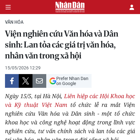
VĂN HÓA
Viện nghiên cứu Văn hóa và Dân
CHÍNH TRỊ
sinh: Lan tỏa các giá trị văn hóa,
nhân văn trong xã hội
KINH TẾ
15/05/2026 12:29
VĂN HÓA
Prefer Nhan Dan
on Google
XÃ HỘI
Ngày 15/5, tại Hà Nội,
Liên hiệp các Hội Khoa học
PHÁP LUẬT
và Kỹ thuật Việt Nam
tổ chức lễ ra mắt Viện
nghiên cứu Văn hóa và Dân sinh - một tổ chức
DU LỊCH
khoa học và công nghệ hoạt động trong lĩnh vực
nghiên cứu, tư vấn chính sách và lan tỏa các giá
THẾ GIỚI
trị văn hóa, nhân văn trong đời sống xã hội.