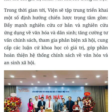
Trong thời gian tới, Viện sẽ tập trung triển khai
CHUYÊN ĐỀ
một số định hướng chiến lược trọng tâm gồm:
CÁC CHUYÊN TRANG
Đẩy mạnh nghiên cứu cơ bản và nghiên cứu
ứng dụng về văn hóa và dân sinh; tăng cường tư
VỀ BÁO NHÂN DÂN
vấn chính sách, tham gia phản biện xã hội, cung
cấp các luận cứ khoa học có giá trị, góp phần
THỜI NAY
hoàn thiện hệ thống chính sách về văn hóa và
an sinh xã hội.
NHÂN DÂN CUỐI TUẦN
NHÂN DÂN HẰNG THÁNG
MUA BÁO
ĐỌC BÁO IN