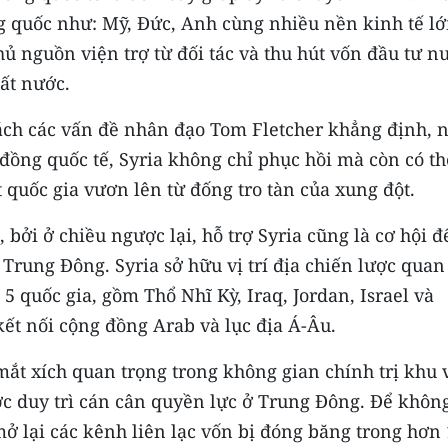
g quốc như: Mỹ, Đức, Anh cùng nhiều nền kinh tế l
thủ nguồn viện trợ từ đối tác và thu hút vốn đầu tư n
đất nước.
ách các vấn đề nhân đạo Tom Fletcher khẳng định, 
đồng quốc tế, Syria không chỉ phục hồi mà còn có th
quốc gia vươn lên từ đống tro tàn của xung đột.
 bởi ở chiều ngược lại, hỗ trợ Syria cũng là cơ hội đ
Trung Đông. Syria sở hữu vị trí địa chiến lược quan
5 quốc gia, gồm Thổ Nhĩ Kỳ, Iraq, Jordan, Israel và
ết nối cộng đồng Arab và lục địa Á-Âu.
 mắt xích quan trọng trong không gian chính trị khu 
ớc duy trì cán cân quyền lực ở Trung Đông. Để khôn
 lại các kênh liên lạc vốn bị đóng băng trong hơn 