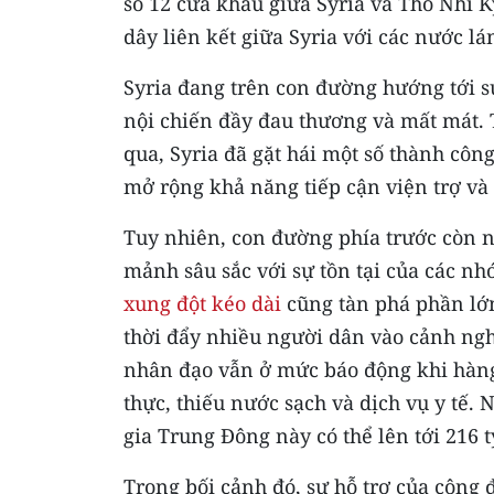
số 12 cửa khẩu giữa Syria và Thổ Nhĩ K
dây liên kết giữa Syria với các nước lá
Syria đang trên con đường hướng tới s
nội chiến đầy đau thương và mất mát. 
qua, Syria đã gặt hái một số thành công
mở rộng khả năng tiếp cận viện trợ và 
Tuy nhiên, con đường phía trước còn n
mảnh sâu sắc với sự tồn tại của các nh
xung đột kéo dài
cũng tàn phá phần lớn
thời đẩy nhiều người dân vào cảnh nghè
nhân đạo vẫn ở mức báo động khi hàng 
thực, thiếu nước sạch và dịch vụ y tế. 
gia Trung Đông này có thể lên tới 216 
Trong bối cảnh đó, sự hỗ trợ của cộng 