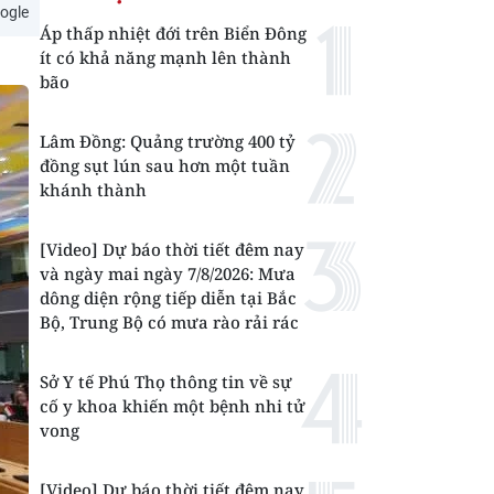
ogle
Áp thấp nhiệt đới trên Biển Đông
ít có khả năng mạnh lên thành
bão
Lâm Đồng: Quảng trường 400 tỷ
đồng sụt lún sau hơn một tuần
khánh thành
[Video] Dự báo thời tiết đêm nay
và ngày mai ngày 7/8/2026: Mưa
dông diện rộng tiếp diễn tại Bắc
Bộ, Trung Bộ có mưa rào rải rác
Sở Y tế Phú Thọ thông tin về sự
cố y khoa khiến một bệnh nhi tử
vong
[Video] Dự báo thời tiết đêm nay