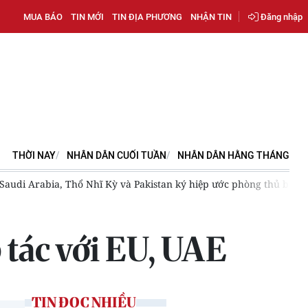
MUA BÁO
TIN MỚI
TIN ĐỊA PHƯƠNG
NHẬN TIN
Đăng nhập
THỜI NAY
NHÂN DÂN CUỐI TUẦN
NHÂN DÂN HẰNG THÁNG
Arabia, Thổ Nhĩ Kỳ và Pakistan ký hiệp ước phòng thủ ba bên - bướ
 tác với EU, UAE
TIN ĐỌC NHIỀU