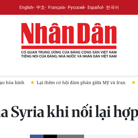
English
中文
Français
Русский
Español
한국어
a bình
Lại thêm cơ hội đàm phán giữa Mỹ và Iran
Saudi 
 Syria khi nối lại hợp