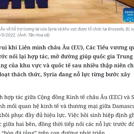
u về hỗ trợ tương lai của Syria và khu vực được tổ chức tại Brussels, Bỉ, 
/5/2022. (Ảnh: Tân Hoa xã)
vui khi Liên minh châu Âu (EU), Các Tiểu vương q
ớc nối lại hợp tác, mở đường giúp quốc gia Trung
ng của khu vực và quốc tế sau nhiều thập niên c
loạt thách thức, Syria đang nỗ lực từng bước xây
h hợp tác giữa Cộng đồng Kinh tế châu Âu (EEC) và S
ỉnh mối quan hệ kinh tế và thương mại giữa Damasc
hôi phục đầy đủ hiệu lực. Việc hồi sinh hiệp định g
c giữa hai bên, đồng thời tiếp nối các nỗ lực trước đ
“hòn đá tảng” trên con đường phát triển.