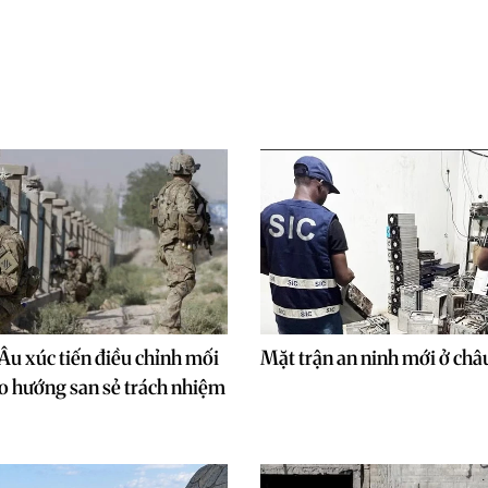
Âu xúc tiến điều chỉnh mối
Mặt trận an ninh mới ở châ
o hướng san sẻ trách nhiệm