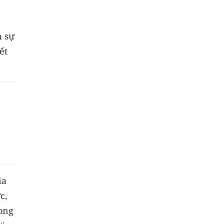
n sự
ết
ia
c,
rong