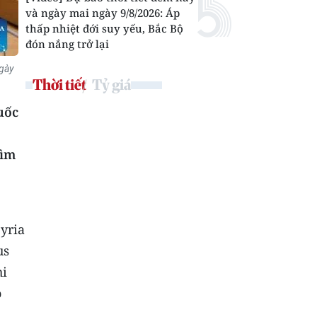
và ngày mai ngày 9/8/2026: Áp
thấp nhiệt đới suy yếu, Bắc Bộ
đón nắng trở lại
ngày
Thời tiết
Tỷ giá
uốc
hìm
yria
us
hi
ó