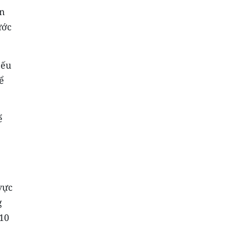
ớn
ước
nếu
ể
ể
vực
g
10