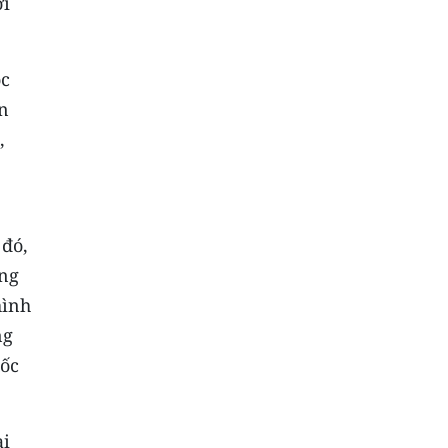
ợi
ộc
an
,
 đó,
ồng
hình
ng
uốc
ai