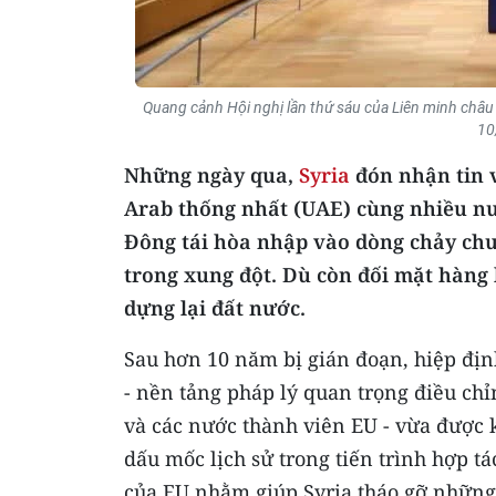
Quang cảnh Hội nghị lần thứ sáu của Liên minh châu Â
10
Những ngày qua,
Syria
đón nhận tin 
Arab thống nhất (UAE) cùng nhiều nư
Đông tái hòa nhập vào dòng chảy chu
trong xung đột. Dù còn đối mặt hàng 
dựng lại đất nước.
Sau hơn 10 năm bị gián đoạn, hiệp địn
- nền tảng pháp lý quan trọng điều ch
và các nước thành viên EU - vừa được k
dấu mốc lịch sử trong tiến trình hợp tá
của EU nhằm giúp Syria tháo gỡ những 