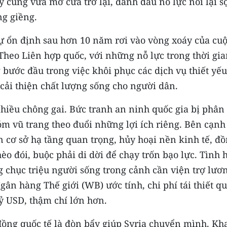
ỳ cũng vừa mở cửa trở lại, đánh dấu nỗ lực nối lại s
ng giềng.
ự ổn định sau hơn 10 năm rơi vào vòng xoáy của cu
Theo Liên hợp quốc, với những nỗ lực trong thời gi
 bước đầu trong việc khôi phục các dịch vụ thiết yếu
cải thiện chất lượng sống cho người dân.
hiều chông gai. Bức tranh an ninh quốc gia bị phân
óm vũ trang theo đuổi những lợi ích riêng. Bên cạnh
 cơ sở hạ tầng quan trọng, hủy hoại nền kinh tế, đ
o đói, buộc phải di dời để chạy trốn bạo lực. Tình 
chục triệu người sống trong cảnh cần viện trợ lươ
Ngân hàng Thế giới (WB) ước tính, chi phí tái thiết q
tỷ USD, thậm chí lớn hơn.
đồng quốc tế là đòn bẩy giúp Syria chuyển mình. Kh