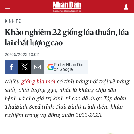
KINH TẾ
Khảo nghiệm 22 giống lúa thuần, lúa
CHÍNH TRỊ
lai chất lượng cao
KINH TẾ
26/06/2023 10:02
Prefer Nhan Dan
VĂN HÓA
on Google
Nhiều
giống lúa mới
có tính năng nổi trội về năng
XÃ HỘI
suất, chất lượng gạo, nhất là kháng chịu sâu
bệnh và cho giá trị kinh tế cao đã được Tập đoàn
PHÁP LUẬT
ThaiBinh Seed (tỉnh Thái Bình) trình diễn, khảo
DU LỊCH
nghiệm trong vụ đông xuân 2022-2023.
THẾ GIỚI