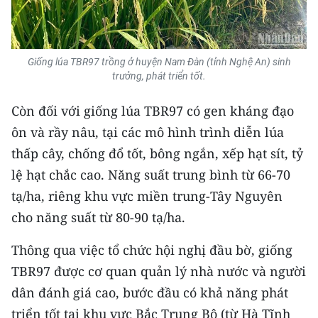
CHUYÊN ĐỀ
Giống lúa TBR97 trồng ở huyện Nam Đàn (tỉnh Nghệ An) sinh
CÁC CHUYÊN TRANG
trưởng, phát triển tốt.
Còn đối với giống lúa TBR97 có gen kháng đạo
VỀ BÁO NHÂN DÂN
ôn và rầy nâu, tại các mô hình trình diễn lúa
THỜI NAY
thấp cây, chống đổ tốt, bông ngắn, xếp hạt sít, tỷ
lệ hạt chắc cao. Năng suất trung bình từ 66-70
NHÂN DÂN CUỐI TUẦN
tạ/ha, riêng khu vực miền trung-Tây Nguyên
NHÂN DÂN HẰNG THÁNG
cho năng suất từ 80-90 tạ/ha.
MUA BÁO
Thông qua việc tổ chức hội nghị đầu bờ, giống
TBR97 được cơ quan quản lý nhà nước và người
ĐỌC BÁO IN
dân đánh giá cao, bước đầu có khả năng phát
triển tốt tại khu vực Bắc Trung Bộ (từ Hà Tĩnh