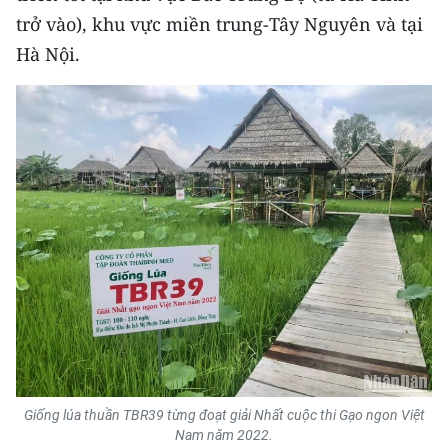
ENGLISH
trở vào), khu vực miền trung-Tây Nguyên và tại
Hà Nội.
中文
FRANÇAIS
РУССКИЙ
ESPAÑOL
한국어
Giống lúa thuần TBR39 từng đoạt giải Nhất cuộc thi Gạo ngon Việt
Nam năm 2022.