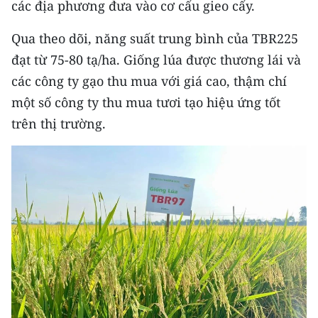
các địa phương đưa vào cơ cấu gieo cấy.
TIN MỚI
Qua theo dõi, năng suất trung bình của TBR225
TIN ĐỊA PHƯƠNG
đạt từ 75-80 tạ/ha. Giống lúa được thương lái và
Trung du và miền núi phía Bắc
các công ty gạo thu mua với giá cao, thậm chí
một số công ty thu mua tươi tạo hiệu ứng tốt
Đồng bằng sông Hồng
trên thị trường.
Bắc Trung Bộ
Duyên hải Nam Trung Bộ và Tây
Nguyên
Đông Nam Bộ
Đồng bằng sông Cửu Long
Chuyên trang Hà Nội
Chuyên trang TP. Hồ Chí Minh