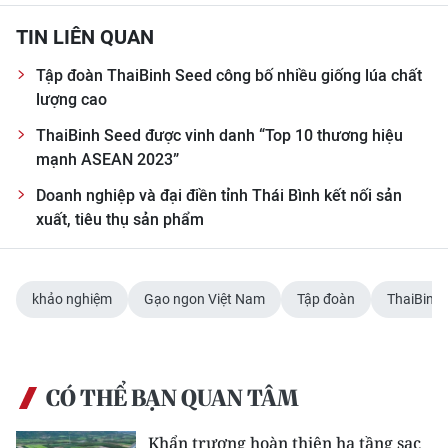
TIN LIÊN QUAN
Tập đoàn ThaiBinh Seed công bố nhiều giống lúa chất
lượng cao
ThaiBinh Seed được vinh danh “Top 10 thương hiệu
mạnh ASEAN 2023”
Doanh nghiệp và đại điền tỉnh Thái Bình kết nối sản
xuất, tiêu thụ sản phẩm
khảo nghiệm
Gạo ngon Việt Nam
Tập đoàn
ThaiBinh 
CÓ THỂ BẠN QUAN TÂM
Khẩn trương hoàn thiện hạ tầng sạc