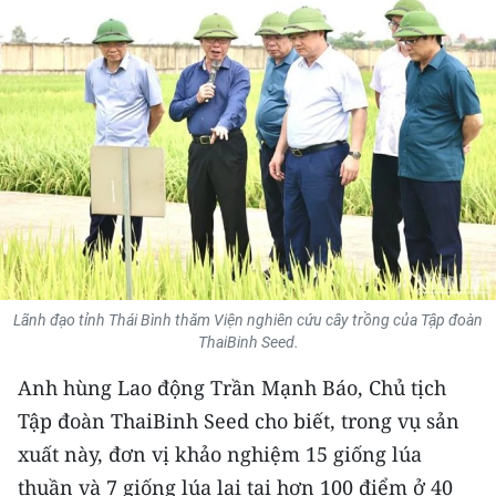
THỂ THAO
GIÁO DỤC
Y TẾ
KHOA HỌC - CÔNG NGHỆ
MÔI TRƯỜNG
BẠN ĐỌC
Lãnh đạo tỉnh Thái Bình thăm Viện nghiên cứu cây trồng của Tập đoàn
ThaiBinh Seed.
KIỂM CHỨNG THÔNG TIN
Anh hùng Lao động Trần Mạnh Báo, Chủ tịch
TRI THỨC CHUYÊN SÂU
Tập đoàn ThaiBinh Seed cho biết, trong vụ sản
54 DÂN TỘC VIỆT NAM
xuất này, đơn vị khảo nghiệm 15 giống lúa
thuần và 7 giống lúa lai tại hơn 100 điểm ở 40