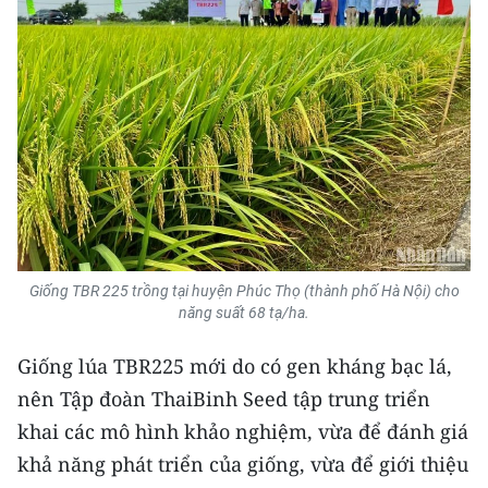
Media Pháp luật
Media Du lịch
Media Thế giới
Media Thể thao
Media Giáo dục
Media Y tế
Giống TBR 225 trồng tại huyện Phúc Thọ (thành phố Hà Nội) cho
Media Khoa học - Công nghệ
năng suất 68 tạ/ha.
Media Môi trường
Giống lúa TBR225 mới do có gen kháng bạc lá,
Ảnh
nên Tập đoàn ThaiBinh Seed tập trung triển
khai các mô hình khảo nghiệm, vừa để đánh giá
Infographic
khả năng phát triển của giống, vừa để giới thiệu