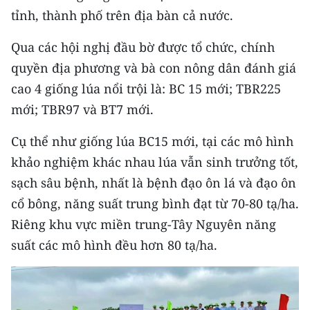
CHƯƠNG TRÌNH OCOP - MỖI XÃ
tỉnh, thành phố trên địa bàn cả nước.
MỘT SẢN PHẨM
Qua các hội nghị đầu bờ được tổ chức, chính
quyền địa phương và bà con nông dân đánh giá
RADIO
cao 4 giống lúa nổi trội là: BC 15 mới; TBR225
MEDIA CENTER
mới; TBR97 và BT7 mới.
E-Magazine
Cụ thể như giống lúa BC15 mới, tại các mô hình
khảo nghiệm khác nhau lúa vẫn sinh trưởng tốt,
Video
sạch sâu bệnh, nhất là bệnh đạo ôn lá và đạo ôn
Media Chính trị
cổ bông, năng suất trung bình đạt từ 70-80 tạ/ha.
Riêng khu vực miền trung-Tây Nguyên năng
Media Kinh tế
suất các mô hình đều hơn 80 tạ/ha.
Media Văn hóa
Media Xã hội