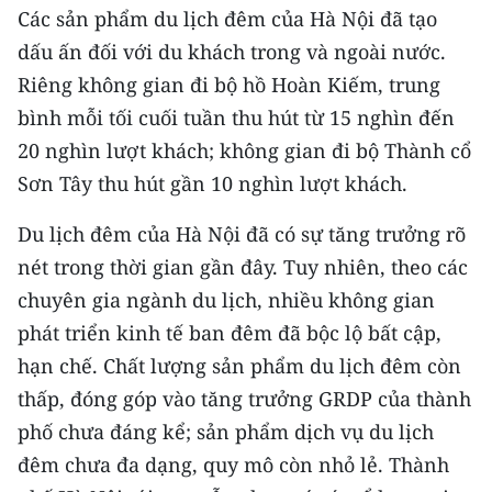
Media Pháp luật
Các sản phẩm du lịch đêm của Hà Nội đã tạo
dấu ấn đối với du khách trong và ngoài nước.
Media Du lịch
Riêng không gian đi bộ hồ Hoàn Kiếm, trung
Media Thế giới
bình mỗi tối cuối tuần thu hút từ 15 nghìn đến
20 nghìn lượt khách; không gian đi bộ Thành cổ
Media Thể thao
Sơn Tây thu hút gần 10 nghìn lượt khách.
Media Giáo dục
Du lịch đêm của Hà Nội đã có sự tăng trưởng rõ
Media Y tế
nét trong thời gian gần đây. Tuy nhiên, theo các
chuyên gia ngành du lịch, nhiều không gian
Media Khoa học - Công nghệ
phát triển kinh tế ban đêm đã bộc lộ bất cập,
Media Môi trường
hạn chế. Chất lượng sản phẩm du lịch đêm còn
Ảnh
thấp, đóng góp vào tăng trưởng GRDP của thành
phố chưa đáng kể; sản phẩm dịch vụ du lịch
Infographic
đêm chưa đa dạng, quy mô còn nhỏ lẻ. Thành