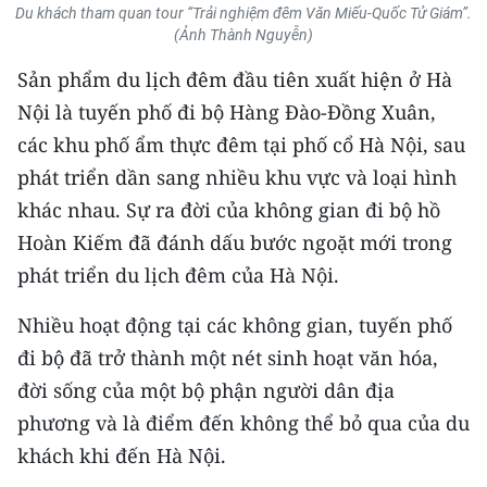
CHƯƠNG TRÌNH OCOP - MỖI XÃ
Du khách tham quan tour “Trải nghiệm đêm Văn Miếu-Quốc Tử Giám”.
MỘT SẢN PHẨM
(Ảnh Thành Nguyễn)
Sản phẩm du lịch đêm đầu tiên xuất hiện ở Hà
RADIO
Nội là tuyến phố đi bộ Hàng Đào-Đồng Xuân,
các khu phố ẩm thực đêm tại phố cổ Hà Nội, sau
MEDIA CENTER
phát triển dần sang nhiều khu vực và loại hình
khác nhau. Sự ra đời của không gian đi bộ hồ
E-Magazine
Hoàn Kiếm đã đánh dấu bước ngoặt mới trong
Video
phát triển du lịch đêm của Hà Nội.
Media Chính trị
Nhiều hoạt động tại các không gian, tuyến phố
Media Kinh tế
đi bộ đã trở thành một nét sinh hoạt văn hóa,
đời sống của một bộ phận người dân địa
Media Văn hóa
phương và là điểm đến không thể bỏ qua của du
Media Xã hội
khách khi đến Hà Nội.