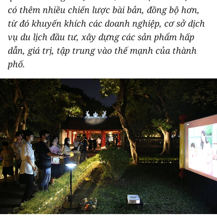
có thêm nhiều chiến lược bài bản, đồng bộ hơn,
THỂ THAO
từ đó khuyến khích các doanh nghiệp, cơ sở dịch
GIÁO DỤC
vụ du lịch đầu tư, xây dựng các sản phẩm hấp
dẫn, giá trị, tập trung vào thế mạnh của thành
Y TẾ
phố.
KHOA HỌC - CÔNG NGHỆ
MÔI TRƯỜNG
BẠN ĐỌC
KIỂM CHỨNG THÔNG TIN
TRI THỨC CHUYÊN SÂU
54 DÂN TỘC VIỆT NAM