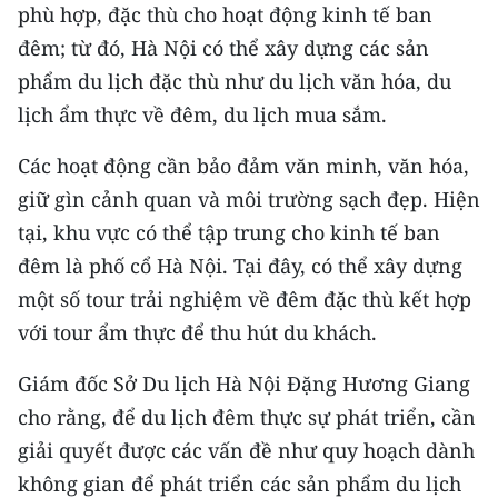
phù hợp, đặc thù cho hoạt động kinh tế ban
đêm; từ đó, Hà Nội có thể xây dựng các sản
CHUYÊN ĐỀ
phẩm du lịch đặc thù như du lịch văn hóa, du
CÁC CHUYÊN TRANG
lịch ẩm thực về đêm, du lịch mua sắm.
Các hoạt động cần bảo đảm văn minh, văn hóa,
VỀ BÁO NHÂN DÂN
giữ gìn cảnh quan và môi trường sạch đẹp. Hiện
THỜI NAY
tại, khu vực có thể tập trung cho kinh tế ban
đêm là phố cổ Hà Nội. Tại đây, có thể xây dựng
NHÂN DÂN CUỐI TUẦN
một số tour trải nghiệm về đêm đặc thù kết hợp
với tour ẩm thực để thu hút du khách.
NHÂN DÂN HẰNG THÁNG
Giám đốc Sở Du lịch Hà Nội Đặng Hương Giang
MUA BÁO
cho rằng, để du lịch đêm thực sự phát triển, cần
ĐỌC BÁO IN
giải quyết được các vấn đề như quy hoạch dành
không gian để phát triển các sản phẩm du lịch