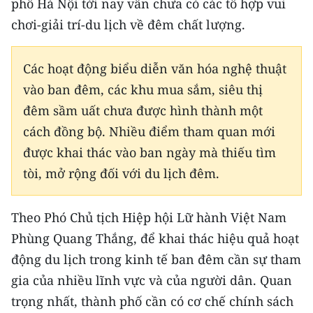
phố Hà Nội tới nay vẫn chưa có các tổ hợp vui
TIN MỚI
chơi-giải trí-du lịch về đêm chất lượng.
TIN ĐỊA PHƯƠNG
Các hoạt động biểu diễn văn hóa nghệ thuật
Trung du và miền núi phía Bắc
vào ban đêm, các khu mua sắm, siêu thị
Đồng bằng sông Hồng
đêm sầm uất chưa được hình thành một
cách đồng bộ. Nhiều điểm tham quan mới
Bắc Trung Bộ
được khai thác vào ban ngày mà thiếu tìm
Duyên hải Nam Trung Bộ và Tây
tòi, mở rộng đối với du lịch đêm.
Nguyên
Theo Phó Chủ tịch Hiệp hội Lữ hành Việt Nam
Đông Nam Bộ
Phùng Quang Thắng, để khai thác hiệu quả hoạt
Đồng bằng sông Cửu Long
động du lịch trong kinh tế ban đêm cần sự tham
gia của nhiều lĩnh vực và của người dân. Quan
Chuyên trang Hà Nội
trọng nhất, thành phố cần có cơ chế chính sách
Chuyên trang TP. Hồ Chí Minh