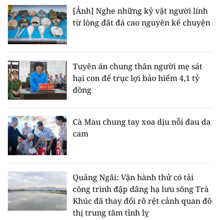
[Ảnh] Nghe những kỷ vật người lính
từ lòng đất đá cao nguyên kể chuyện
Tuyên án chung thân người mẹ sát
hại con để trục lợi bảo hiểm 4,1 tỷ
đồng
Cà Mau chung tay xoa dịu nỗi đau da
cam
Quảng Ngãi: Vận hành thử có tải
công trình đập dâng hạ lưu sông Trà
Khúc đã thay đổi rõ rệt cảnh quan đô
thị trung tâm tỉnh lỵ