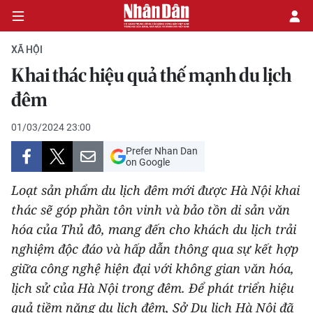
XÃ HỘI
Khai thác hiệu quả thế mạnh du lịch
CHÍNH TRỊ
đêm
KINH TẾ
01/03/2024 23:00
Prefer Nhan Dan
VĂN HÓA
on Google
Loạt sản phẩm du lịch đêm mới được Hà Nội khai
XÃ HỘI
thác sẽ góp phần tôn vinh và bảo tồn di sản văn
hóa của Thủ đô, mang đến cho khách du lịch trải
PHÁP LUẬT
nghiệm độc đáo và hấp dẫn thông qua sự kết hợp
DU LỊCH
giữa công nghệ hiện đại với không gian văn hóa,
lịch sử của Hà Nội trong đêm. Để phát triển hiệu
THẾ GIỚI
quả tiềm năng du lịch đêm, Sở Du lịch Hà Nội đã