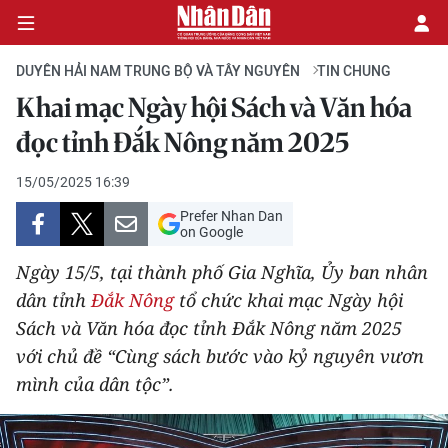
DUYÊN HẢI NAM TRUNG BỘ VÀ TÂY NGUYÊN
TIN CHUNG
Khai mạc Ngày hội Sách và Văn hóa
CHÍNH TRỊ
đọc tỉnh Đắk Nông năm 2025
KINH TẾ
15/05/2025 16:39
Prefer Nhan Dan
VĂN HÓA
on Google
Ngày 15/5, tại thành phố Gia Nghĩa, Ủy ban nhân
XÃ HỘI
dân tỉnh
Đắk Nông
tổ chức khai mạc Ngày hội
Sách và Văn hóa đọc tỉnh Đắk Nông năm 2025
PHÁP LUẬT
với chủ đề “Cùng sách bước vào kỷ nguyên vươn
DU LỊCH
mình của dân tộc”.
THẾ GIỚI