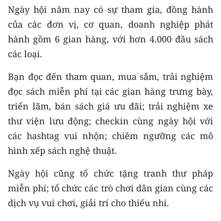
Ngày hội năm nay có sự tham gia, đồng hành
TIN MỚI
của các đơn vị, cơ quan, doanh nghiệp phát
TIN ĐỊA PHƯƠNG
hành gồm 6 gian hàng, với hơn 4.000 đầu sách
các loại.
Trung du và miền núi phía Bắc
Bạn đọc đến tham quan, mua sắm, trải nghiệm
Đồng bằng sông Hồng
đọc sách miễn phí tại các gian hàng trưng bày,
Bắc Trung Bộ
triển lãm, bán sách giá ưu đãi; trải nghiệm xe
thư viện lưu động; checkin cùng ngày hội với
Duyên hải Nam Trung Bộ và Tây
Nguyên
các hashtag vui nhộn; chiêm ngưỡng các mô
hình xếp sách nghệ thuật.
Đông Nam Bộ
Ngày hội cũng tổ chức tặng tranh thư pháp
Đồng bằng sông Cửu Long
miễn phí; tổ chức các trò chơi dân gian cùng các
Chuyên trang Hà Nội
dịch vụ vui chơi, giải trí cho thiếu nhi.
Chuyên trang TP. Hồ Chí Minh