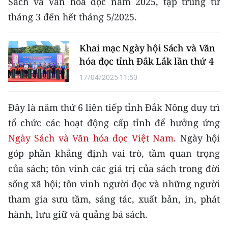
Sách và Văn hóa đọc năm 2025, tập trung từ
Media Pháp luật
tháng 3 đến hết tháng 5/2025.
Media Du lịch
Khai mạc Ngày hội Sách và Văn
Media Thế giới
hóa đọc tỉnh Đắk Lắk lần thứ 4
Media Thể thao
17/04/2025 11:50
Media Giáo dục
Đây là năm thứ 6 liên tiếp tỉnh Đắk Nông duy trì
Media Y tế
tổ chức các hoạt động cấp tỉnh để hưởng ứng
Ngày Sách và Văn hóa đọc Việt Nam
. Ngày hội
Media Khoa học - Công nghệ
góp phần khẳng định vai trò, tầm quan trọng
Media Môi trường
của sách; tôn vinh các giá trị của sách trong đời
sống xã hội; tôn vinh người đọc và những người
Ảnh
tham gia sưu tầm, sáng tác, xuất bản, in, phát
Infographic
hành, lưu giữ và quảng bá sách.