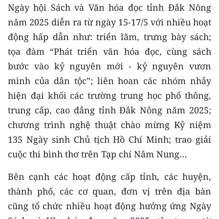
CHƯƠNG TRÌNH OCOP - MỖI XÃ
Ngày hội Sách và Văn hóa đọc tỉnh Đắk Nông
MỘT SẢN PHẨM
năm 2025 diễn ra từ ngày 15-17/5 với nhiều hoạt
động hấp dẫn như: triển lãm, trưng bày sách;
RADIO
tọa đàm “Phát triển văn hóa đọc, cùng sách
bước vào kỷ nguyên mới - kỷ nguyên vươn
MEDIA CENTER
mình của dân tộc”; liên hoan các nhóm nhảy
E-Magazine
hiện đại khối các trường trung học phổ thông,
trung cấp, cao đẳng tỉnh Đắk Nông năm 2025;
Video
chương trình nghệ thuật chào mừng Kỷ niệm
Media Chính trị
135 Ngày sinh Chủ tịch Hồ Chí Minh; trao giải
cuộc thi bình thơ trên Tạp chí Nâm Nung…
Media Kinh tế
Bên cạnh các hoạt động cấp tỉnh, các huyện,
Media Văn hóa
thành phố, các cơ quan, đơn vị trên địa bàn
Media Xã hội
cũng tổ chức nhiều hoạt động hưởng ứng Ngày