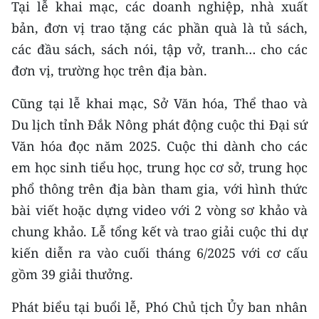
Tại lễ khai mạc, các doanh nghiệp, nhà xuất
bản, đơn vị trao tặng các phần quà là tủ sách,
CHUYÊN ĐỀ
các đầu sách, sách nói, tập vở, tranh… cho các
CÁC CHUYÊN TRANG
đơn vị, trường học trên địa bàn.
Cũng tại lễ khai mạc, Sở Văn hóa, Thể thao và
VỀ BÁO NHÂN DÂN
Du lịch tỉnh Đắk Nông phát động cuộc thi Đại sứ
THỜI NAY
Văn hóa đọc năm 2025. Cuộc thi dành cho các
em học sinh tiểu học, trung học cơ sở, trung học
NHÂN DÂN CUỐI TUẦN
phổ thông trên địa bàn tham gia, với hình thức
bài viết hoặc dựng video với 2 vòng sơ khảo và
NHÂN DÂN HẰNG THÁNG
chung khảo. Lễ tổng kết và trao giải cuộc thi dự
MUA BÁO
kiến diễn ra vào cuối tháng 6/2025 với cơ cấu
gồm 39 giải thưởng.
ĐỌC BÁO IN
Phát biểu tại buổi lễ, Phó Chủ tịch Ủy ban nhân