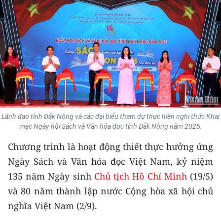
THỂ THAO
GIÁO DỤC
Y TẾ
KHOA HỌC - CÔNG NGHỆ
MÔI TRƯỜNG
Lãnh đạo tỉnh Đắk Nông và các đại biểu tham dự thực hiện nghi thức Khai
mạc Ngày hội Sách và Văn hóa đọc tỉnh Đắk Nông năm 2025.
BẠN ĐỌC
Chương trình là hoạt động thiết thực hưởng ứng
KIỂM CHỨNG THÔNG TIN
Ngày Sách và Văn hóa đọc Việt Nam, kỷ niệm
135 năm Ngày sinh
Chủ tịch Hồ Chí Minh
(19/5)
TRI THỨC CHUYÊN SÂU
và 80 năm thành lập nước Cộng hòa xã hội chủ
54 DÂN TỘC VIỆT NAM
nghĩa Việt Nam (2/9).