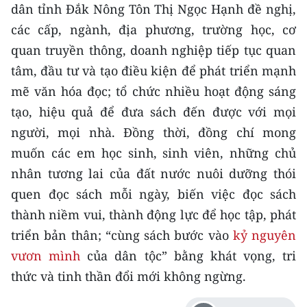
dân tỉnh Đắk Nông Tôn Thị Ngọc Hạnh đề nghị,
ENGLISH
các cấp, ngành, địa phương, trường học, cơ
中文
quan truyền thông, doanh nghiệp tiếp tục quan
tâm, đầu tư và tạo điều kiện để phát triển mạnh
FRANÇAIS
mẽ văn hóa đọc; tổ chức nhiều hoạt động sáng
РУССКИЙ
tạo, hiệu quả để đưa sách đến được với mọi
người, mọi nhà. Đồng thời, đồng chí mong
ESPAÑOL
muốn các em học sinh, sinh viên, những chủ
nhân tương lai của đất nước nuôi dưỡng thói
한국어
quen đọc sách mỗi ngày, biến việc đọc sách
thành niềm vui, thành động lực để học tập, phát
triển bản thân; “cùng sách bước vào
kỷ nguyên
vươn mình
của dân tộc” bằng khát vọng, tri
thức và tinh thần đổi mới không ngừng.