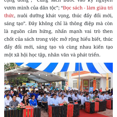
TIN MỚI
vươn mình của dân tộc”; “
Đọc sách - làm giàu tri
thức
, nuôi dưỡng khát vọng, thúc đẩy đổi mới,
TIN ĐỊA PHƯƠNG
sáng tạo”. Đây không chỉ là thông điệp mà còn
Trung du và miền núi phía Bắc
là nguồn cảm hứng, nhấn mạnh vai trò then
chốt của sách trong việc mở rộng hiểu biết, thúc
Đồng bằng sông Hồng
đẩy đổi mới, sáng tạo và cùng nhau kiến tạo
Bắc Trung Bộ
một xã hội học tập, nhân văn và phát triển.
Duyên hải Nam Trung Bộ và Tây
Nguyên
Đông Nam Bộ
Đồng bằng sông Cửu Long
Chuyên trang Hà Nội
Chuyên trang TP. Hồ Chí Minh