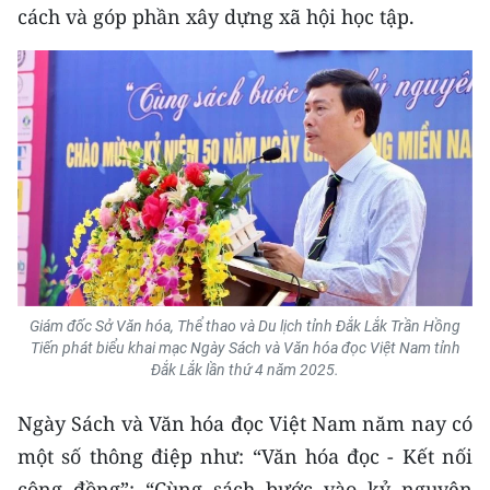
Media Pháp luật
cách và góp phần xây dựng xã hội học tập.
Media Du lịch
Media Thế giới
Media Thể thao
Media Giáo dục
Media Y tế
Media Khoa học - Công nghệ
Giám đốc Sở Văn hóa, Thể thao và Du lịch tỉnh Đắk Lắk Trần Hồng
Media Môi trường
Tiến phát biểu khai mạc Ngày Sách và Văn hóa đọc Việt Nam tỉnh
Đắk Lắk lần thứ 4 năm 2025.
Ảnh
Ngày Sách và Văn hóa đọc Việt Nam năm nay có
Infographic
một số thông điệp như: “Văn hóa đọc - Kết nối
cộng đồng”; “Cùng sách bước vào kỷ nguyên