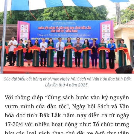
THỂ THAO
GIÁO DỤC
Y TẾ
KHOA HỌC - CÔNG NGHỆ
MÔI TRƯỜNG
BẠN ĐỌC
Các đại biểu cắt băng khai mạc Ngày hội Sách và Văn hóa đọc tỉnh Đắk
Lắk lần thứ 4 năm 2025.
KIỂM CHỨNG THÔNG TIN
Với thông điệp “Cùng sách bước vào kỷ nguyên
vươn mình của dân tộc”, Ngày hội Sách và Văn
TRI THỨC CHUYÊN SÂU
hóa đọc tỉnh Đắk Lắk năm nay diễn ra từ ngày
54 DÂN TỘC VIỆT NAM
17-20/4 với nhiều hoạt động như: Tổ chức trưng
bày các loại sách theo chủ đề; xe ô-tô thư viện