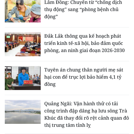
Lâm Đồng: Chuyển từ “chống dịch
thụ động" sang “phòng bệnh chủ
động”
Đắk Lắk thông qua kế hoạch phát
triển kinh tế-xã hội, bảo đảm quốc
phòng, an ninh giai đoạn 2026-2030
Tuyên án chung thân người mẹ sát
hại con để trục lợi bảo hiểm 4,1 tỷ
đồng
Quảng Ngãi: Vận hành thử có tải
công trình đập dâng hạ lưu sông Trà
Khúc đã thay đổi rõ rệt cảnh quan đô
thị trung tâm tỉnh lỵ