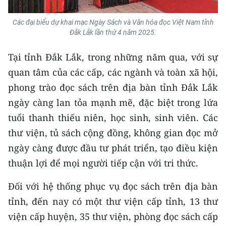
CHUYÊN ĐỀ
Các đại biểu dự khai mạc Ngày Sách và Văn hóa đọc Việt Nam tỉnh
Đắk Lắk lần thứ 4 năm 2025.
CÁC CHUYÊN TRANG
Tại tỉnh Đắk Lắk, trong những năm qua, với sự
quan tâm của các cấp, các ngành và toàn xã hội,
VỀ BÁO NHÂN DÂN
phong trào đọc sách trên địa bàn tỉnh Đắk Lắk
ngày càng lan tỏa mạnh mẽ, đặc biệt trong lứa
THỜI NAY
tuổi thanh thiếu niên, học sinh, sinh viên. Các
NHÂN DÂN CUỐI TUẦN
thư viện, tủ sách cộng đồng, không gian đọc mở
ngày càng được đầu tư phát triển, tạo điều kiện
NHÂN DÂN HẰNG THÁNG
thuận lợi để mọi người tiếp cận với tri thức.
MUA BÁO
Đối với hệ thống phục vụ đọc sách trên địa bàn
ĐỌC BÁO IN
tỉnh, đến nay có một thư viện cấp tỉnh, 13 thư
viện cấp huyện, 35 thư viện, phòng đọc sách cấp