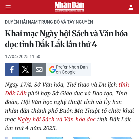
DUYÊN HẢI NAM TRUNG BỘ VÀ TÂY NGUYÊN
Khai mạc Ngày hội Sách và Văn hóa
CHÍNH TRỊ
đọc tỉnh Đắk Lắk lần thứ 4
KINH TẾ
17/04/2025 11:50
Prefer Nhan Dan
VĂN HÓA
on Google
Ngày 17/4, Sở Văn hóa, Thể thao và Du lịch
tỉnh
XÃ HỘI
Đắk Lắk
phối hợp Sở Giáo dục và Đào tạo, Tỉnh
đoàn, Hội Văn học nghệ thuật tỉnh và Ủy ban
PHÁP LUẬT
nhân dân thành phố Buôn Ma Thuột tổ chức khai
DU LỊCH
mạc
Ngày hội Sách và Văn hóa đọc
tỉnh Đắk Lắk
lần thứ 4 năm 2025.
THẾ GIỚI