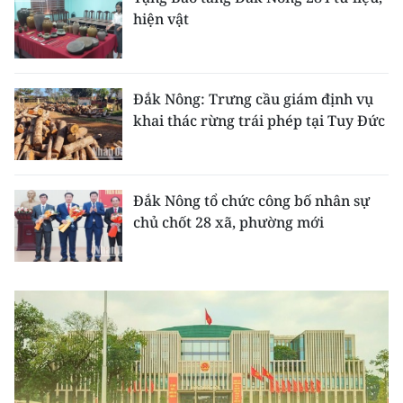
CHƯƠNG TRÌNH OCOP - MỖI XÃ
hiện vật
MỘT SẢN PHẨM
RADIO
Đắk Nông: Trưng cầu giám định vụ
khai thác rừng trái phép tại Tuy Đức
MEDIA CENTER
E-Magazine
Đắk Nông tổ chức công bố nhân sự
Video
chủ chốt 28 xã, phường mới
Media Chính trị
Media Kinh tế
Media Văn hóa
Media Xã hội