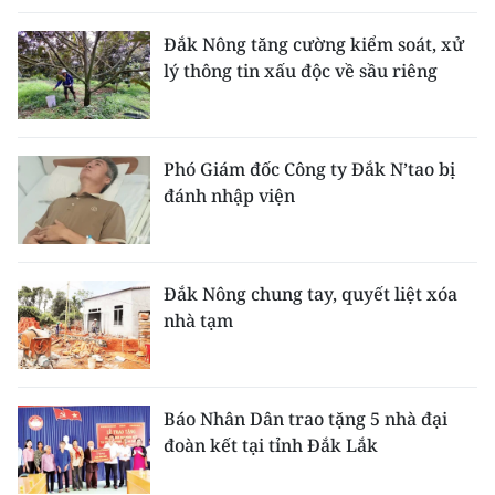
ENGLISH
Đắk Nông tăng cường kiểm soát, xử
中文
lý thông tin xấu độc về sầu riêng
FRANÇAIS
Phó Giám đốc Công ty Đắk N’tao bị
РУССКИЙ
đánh nhập viện
ESPAÑOL
한국어
Đắk Nông chung tay, quyết liệt xóa
nhà tạm
Báo Nhân Dân trao tặng 5 nhà đại
đoàn kết tại tỉnh Đắk Lắk