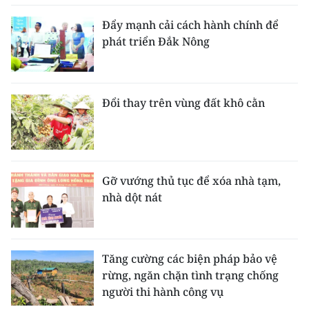
Đẩy mạnh cải cách hành chính để
CHUYÊN ĐỀ
phát triển Đắk Nông
CÁC CHUYÊN TRANG
Đổi thay trên vùng đất khô cằn
VỀ BÁO NHÂN DÂN
THỜI NAY
NHÂN DÂN CUỐI TUẦN
Gỡ vướng thủ tục để xóa nhà tạm,
nhà dột nát
NHÂN DÂN HẰNG THÁNG
MUA BÁO
Tăng cường các biện pháp bảo vệ
ĐỌC BÁO IN
rừng, ngăn chặn tình trạng chống
người thi hành công vụ