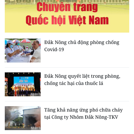
Media Pháp luật
Media Du lịch
Media Thế giới
Media Thể thao
Đắk Nông chủ động phòng chống
Covid-19
Media Giáo dục
Media Y tế
Đắk Nông quyết liệt trong phòng,
Media Khoa học - Công nghệ
chống tác hại của thuốc lá
Media Môi trường
Ảnh
Tăng khả năng ứng phó chữa cháy
tại Công ty Nhôm Đắk Nông-TKV
Infographic