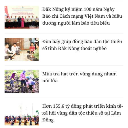
TIN MỚI
Đắk Nông kỷ niệm 100 năm Ngày
Báo chí Cách mạng Việt Nam và biểu
TIN ĐỊA PHƯƠNG
dương người làm báo tiêu biểu
Trung du và miền núi phía Bắc
Đòn bẩy giúp đồng bào dân tộc thiểu
Đồng bằng sông Hồng
số tỉnh Đắk Nông thoát nghèo
Bắc Trung Bộ
Duyên hải Nam Trung Bộ và Tây
Mùa tra hạt trên vùng dung nham
Nguyên
núi lửa
Đông Nam Bộ
Đồng bằng sông Cửu Long
Hơn 155,6 tỷ đồng phát triển kinh tế-
xã hội vùng dân tộc thiểu số tại Lâm
Chuyên trang Hà Nội
Đồng
Chuyên trang TP. Hồ Chí Minh