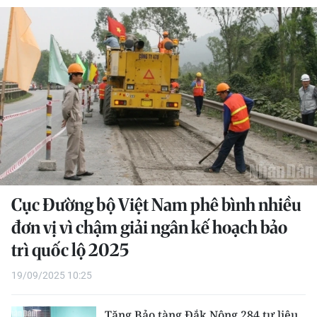
THỂ THAO
GIÁO DỤC
Y TẾ
KHOA HỌC - CÔNG NGHỆ
MÔI TRƯỜNG
BẠN ĐỌC
Cục Đường bộ Việt Nam phê bình nhiều
KIỂM CHỨNG THÔNG TIN
đơn vị vì chậm giải ngân kế hoạch bảo
trì quốc lộ 2025
TRI THỨC CHUYÊN SÂU
19/09/2025 10:25
54 DÂN TỘC VIỆT NAM
Tặng Bảo tàng Đắk Nông 284 tư liệu,