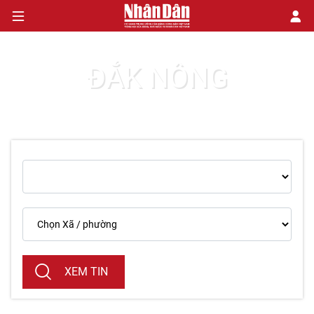
ĐẮK NÔNG
CHÍNH TRỊ
KINH TẾ
VĂN HÓA
XÃ HỘI
PHÁP LUẬT
DU LỊCH
XEM TIN
THẾ GIỚI