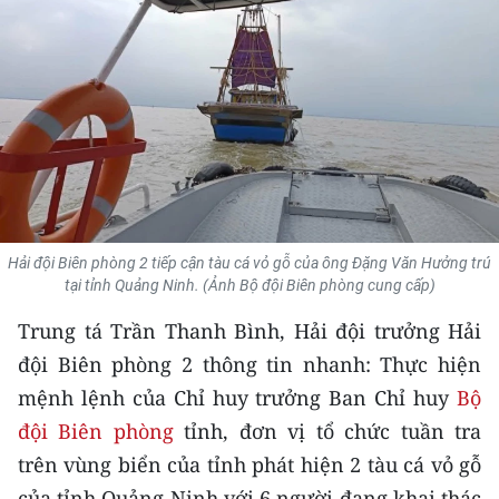
THỂ THAO
GIÁO DỤC
Y TẾ
KHOA HỌC - CÔNG NGHỆ
MÔI TRƯỜNG
Hải đội Biên phòng 2 tiếp cận tàu cá vỏ gỗ của ông Đặng Văn Hưởng trú
tại tỉnh Quảng Ninh. (Ảnh Bộ đội Biên phòng cung cấp)
BẠN ĐỌC
Trung tá Trần Thanh Bình, Hải đội trưởng Hải
KIỂM CHỨNG THÔNG TIN
đội Biên phòng 2 thông tin nhanh: Thực hiện
mệnh lệnh của Chỉ huy trưởng Ban Chỉ huy
Bộ
TRI THỨC CHUYÊN SÂU
đội Biên phòng
tỉnh, đơn vị tổ chức tuần tra
54 DÂN TỘC VIỆT NAM
trên vùng biển của tỉnh phát hiện 2 tàu cá vỏ gỗ
của tỉnh Quảng Ninh với 6 người đang khai thác