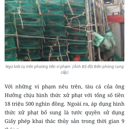
Media Pháp luật
Media Du lịch
Media Thế giới
Media Thể thao
Media Giáo dục
Media Y tế
Ngư lưới cụ trên phương tiện vi phạm. (Ảnh Bộ đội Biên phòng cung
cấp)
Media Khoa học - Công nghệ
Với những vi phạm nêu trên, tàu cá của ông
Media Môi trường
Hưởng chịu hình thức xử phạt với tổng số tiền
18 triệu 500 nghìn đồng. Ngoài ra, áp dụng hình
Ảnh
thức xử phạt bổ sung là tước quyền sử dụng
Infographic
Giấy phép khai thác thủy sản trong thời gian 9