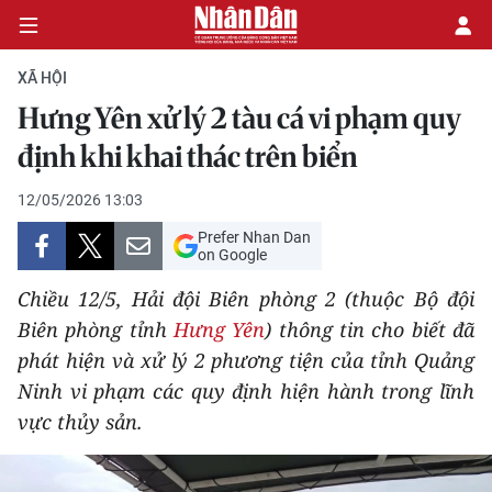
XÃ HỘI
Hưng Yên xử lý 2 tàu cá vi phạm quy
CHÍNH TRỊ
định khi khai thác trên biển
KINH TẾ
12/05/2026 13:03
Prefer Nhan Dan
VĂN HÓA
on Google
Chiều 12/5, Hải đội Biên phòng 2 (thuộc Bộ đội
XÃ HỘI
Biên phòng tỉnh
Hưng Yên
) thông tin cho biết đã
phát hiện và xử lý 2 phương tiện của tỉnh Quảng
PHÁP LUẬT
Ninh vi phạm các quy định hiện hành trong lĩnh
DU LỊCH
vực thủy sản.
THẾ GIỚI