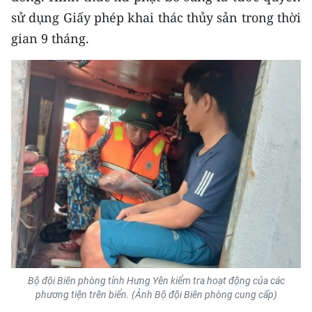
ENGLISH
sử dụng Giấy phép khai thác thủy sản trong thời
gian 9 tháng.
中文
FRANÇAIS
РУССКИЙ
ESPAÑOL
한국어
Bộ đội Biên phòng tỉnh Hưng Yên kiểm tra hoạt động của các
phương tiện trên biển. (Ảnh Bộ đội Biên phòng cung cấp)