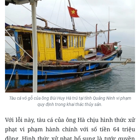
CHUYÊN ĐỀ
CÁC CHUYÊN TRANG
VỀ BÁO NHÂN DÂN
THỜI NAY
NHÂN DÂN CUỐI TUẦN
NHÂN DÂN HẰNG THÁNG
Tàu cá vỏ gỗ của ông Bùi Huy Hà trú tại tỉnh Quảng Ninh vi phạm
quy định trong khai thác thủy sản.
MUA BÁO
Với lỗi này, tàu cá của ông Hà chịu hình thức xử
ĐỌC BÁO IN
phạt vi phạm hành chính với số tiền 64 triệu
đồng. Hình thức xử phạt bổ sung là tước quyền