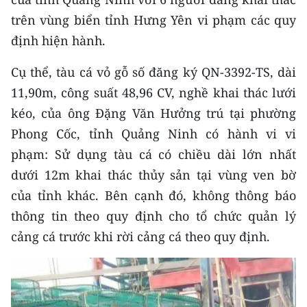
CHƯƠNG TRÌNH OCOP - MỖI XÃ
trên vùng biển tỉnh Hưng Yên vi phạm các quy
MỘT SẢN PHẨM
định hiện hành.
RADIO
Cụ thể, tàu cá vỏ gỗ số đăng ký QN-3392-TS, dài
11,90m, công suất 48,96 CV, nghề khai thác lưới
MEDIA CENTER
kéo, của ông Đặng Văn Hưởng trú tại phường
E-Magazine
Phong Cốc, tỉnh Quảng Ninh có hành vi vi
phạm: Sử dụng tàu cá có chiều dài lớn nhất
Video
dưới 12m khai thác thủy sản tại vùng ven bờ
Media Chính trị
của tỉnh khác. Bên cạnh đó, không thông báo
thông tin theo quy định cho tổ chức quản lý
Media Kinh tế
cảng cá trước khi rời cảng cá theo quy định.
Media Văn hóa
Media Xã hội