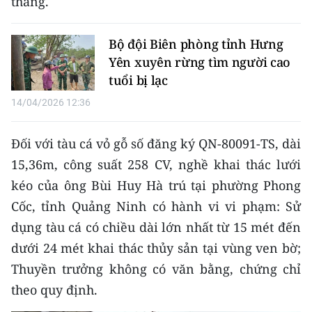
tháng.
TIN MỚI
Bộ đội Biên phòng tỉnh Hưng
TIN ĐỊA PHƯƠNG
Yên xuyên rừng tìm người cao
Trung du và miền núi phía Bắc
tuổi bị lạc
14/04/2026 12:36
Đồng bằng sông Hồng
Bắc Trung Bộ
Đối với tàu cá vỏ gỗ số đăng ký QN-80091-TS, dài
15,36m, công suất 258 CV, nghề khai thác lưới
Duyên hải Nam Trung Bộ và Tây
kéo của ông Bùi Huy Hà trú tại phường Phong
Nguyên
Cốc, tỉnh Quảng Ninh có hành vi vi phạm: Sử
Đông Nam Bộ
dụng tàu cá có chiều dài lớn nhất từ 15 mét đến
dưới 24 mét khai thác thủy sản tại vùng ven bờ;
Đồng bằng sông Cửu Long
Thuyền trưởng không có văn bằng, chứng chỉ
Chuyên trang Hà Nội
theo quy định.
Chuyên trang TP. Hồ Chí Minh