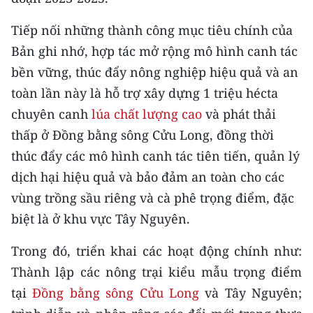
CHƯƠNG TRÌNH OCOP - MỖI XÃ
MỘT SẢN PHẨM
Tiếp nối những thành công mục tiêu chính của
Bản ghi nhớ, hợp tác mở rộng mô hình canh tác
RADIO
bền vững, thúc đẩy nông nghiệp hiệu quả và an
toàn lần này là hỗ trợ xây dựng 1 triệu hécta
MEDIA CENTER
chuyên canh
lúa chất lượng cao
và phát thải
thấp ở Đồng bằng sông Cửu Long, đồng thời
E-Magazine
thúc đẩy các mô hình canh tác tiên tiến, quản lý
Video
dịch hại hiệu quả và bảo đảm an toàn cho các
Media Chính trị
vùng trồng sầu riêng và cà phê trọng điểm, đặc
biệt là ở khu vực Tây Nguyên.
Media Kinh tế
Trong đó, triển khai các hoạt động chính như:
Media Văn hóa
Thành lập các nông trại kiểu mẫu trọng điểm
Media Xã hội
tại
Đồng bằng sông Cửu Long
và Tây Nguyên;