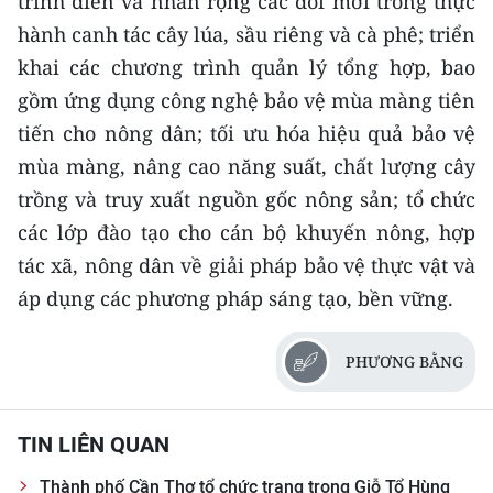
trình diễn và nhân rộng các đổi mới trong thực
Media Pháp luật
hành canh tác cây lúa, sầu riêng và cà phê; triển
Media Du lịch
khai các chương trình quản lý tổng hợp, bao
gồm ứng dụng công nghệ bảo vệ mùa màng tiên
Media Thế giới
tiến cho nông dân; tối ưu hóa hiệu quả bảo vệ
Media Thể thao
mùa màng, nâng cao năng suất, chất lượng cây
trồng và truy xuất nguồn gốc nông sản; tổ chức
Media Giáo dục
các lớp đào tạo cho cán bộ khuyến nông, hợp
Media Y tế
tác xã, nông dân về giải pháp bảo vệ thực vật và
áp dụng các phương pháp sáng tạo, bền vững.
Media Khoa học - Công nghệ
Media Môi trường
PHƯƠNG BẰNG
Ảnh
TIN LIÊN QUAN
Infographic
Thành phố Cần Thơ tổ chức trang trọng Giỗ Tổ Hùng