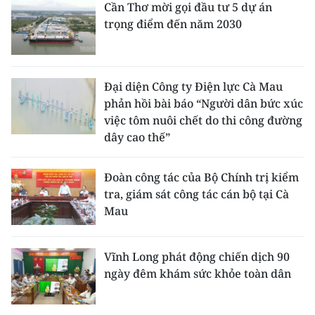
Cần Thơ mời gọi đầu tư 5 dự án
trọng điểm đến năm 2030
CHUYÊN ĐỀ
CÁC CHUYÊN TRANG
Đại diện Công ty Điện lực Cà Mau
phản hồi bài báo “Người dân bức xúc
VỀ BÁO NHÂN DÂN
việc tôm nuôi chết do thi công đường
dây cao thế”
THỜI NAY
NHÂN DÂN CUỐI TUẦN
Đoàn công tác của Bộ Chính trị kiểm
tra, giám sát công tác cán bộ tại Cà
NHÂN DÂN HẰNG THÁNG
Mau
MUA BÁO
Vĩnh Long phát động chiến dịch 90
ngày đêm khám sức khỏe toàn dân
ĐỌC BÁO IN