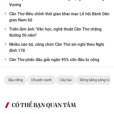
TIN MỚI
Vương
Cần Thơ điều chỉnh thời gian khai mạc Lễ hội Bánh Dân
TIN ĐỊA PHƯƠNG
gian Nam bộ
Trung du và miền núi phía Bắc
Triển lãm ảnh "Văn học, nghệ thuật Cần Thơ chặng
đường 50 năm”
Đồng bằng sông Hồng
Nhiều cán bộ, công chức Cần Thơ xin nghỉ theo Nghị
định 178
Bắc Trung Bộ
Cần Thơ phấn đấu giải ngân 95% vốn đầu tư công
Duyên hải Nam Trung Bộ và Tây
Nguyên
Đông Nam Bộ
Sầu riêng
Chuyên canh
Cây lúa
Đồng bằng sông Cửu
Đồng bằng sông Cửu Long
Chuyên trang Hà Nội
CÓ THỂ BẠN QUAN TÂM
Chuyên trang TP. Hồ Chí Minh