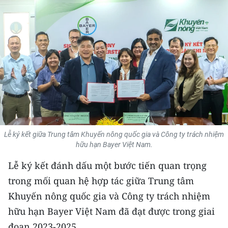
THỂ THAO
GIÁO DỤC
Y TẾ
KHOA HỌC - CÔNG NGHỆ
MÔI TRƯỜNG
BẠN ĐỌC
Lễ ký kết giữa Trung tâm Khuyến nông quốc gia và Công ty trách nhiệm
hữu hạn Bayer Việt Nam.
KIỂM CHỨNG THÔNG TIN
Lễ ký kết đánh dấu một bước tiến quan trọng
trong mối quan hệ hợp tác giữa Trung tâm
TRI THỨC CHUYÊN SÂU
Khuyến nông quốc gia và Công ty trách nhiệm
54 DÂN TỘC VIỆT NAM
hữu hạn Bayer Việt Nam đã đạt được trong giai
đoạn 2023-2025.