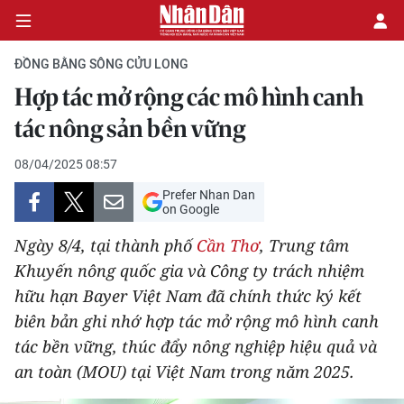
ĐỒNG BẰNG SÔNG CỬU LONG
Hợp tác mở rộng các mô hình canh
CHÍNH TRỊ
tác nông sản bền vững
KINH TẾ
08/04/2025 08:57
Prefer Nhan Dan
VĂN HÓA
on Google
Ngày 8/4, tại thành phố
Cần Thơ
, Trung tâm
XÃ HỘI
Khuyến nông quốc gia và Công ty trách nhiệm
hữu hạn Bayer Việt Nam đã chính thức ký kết
PHÁP LUẬT
biên bản ghi nhớ hợp tác mở rộng mô hình canh
DU LỊCH
tác bền vững, thúc đẩy nông nghiệp hiệu quả và
an toàn (MOU) tại Việt Nam trong năm 2025.
THẾ GIỚI