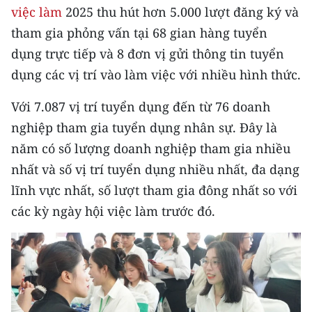
CHƯƠNG TRÌNH OCOP - MỖI XÃ
việc làm
2025 thu hút hơn 5.000 lượt đăng ký và
MỘT SẢN PHẨM
tham gia phỏng vấn tại 68 gian hàng tuyển
dụng trực tiếp và 8 đơn vị gửi thông tin tuyển
RADIO
dụng các vị trí vào làm việc với nhiều hình thức.
MEDIA CENTER
Với 7.087 vị trí tuyển dụng đến từ 76 doanh
nghiệp tham gia tuyển dụng nhân sự. Đây là
E-Magazine
năm có số lượng doanh nghiệp tham gia nhiều
Video
nhất và số vị trí tuyển dụng nhiều nhất, đa dạng
lĩnh vực nhất, số lượt tham gia đông nhất so với
Media Chính trị
các kỳ ngày hội việc làm trước đó.
Media Kinh tế
Media Văn hóa
Media Xã hội