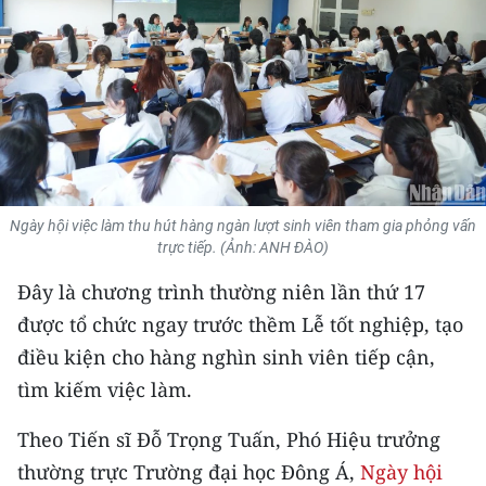
THỂ THAO
GIÁO DỤC
Y TẾ
KHOA HỌC - CÔNG NGHỆ
Ngày hội việc làm thu hút hàng ngàn lượt sinh viên tham gia phỏng vấn
MÔI TRƯỜNG
trực tiếp. (Ảnh: ANH ĐÀO)
BẠN ĐỌC
Đây là chương trình thường niên lần thứ 17
được tổ chức ngay trước thềm Lễ tốt nghiệp, tạo
KIỂM CHỨNG THÔNG TIN
điều kiện cho hàng nghìn sinh viên tiếp cận,
tìm kiếm việc làm.
TRI THỨC CHUYÊN SÂU
Theo Tiến sĩ Đỗ Trọng Tuấn, Phó Hiệu trưởng
54 DÂN TỘC VIỆT NAM
thường trực Trường đại học Đông Á,
Ngày hội