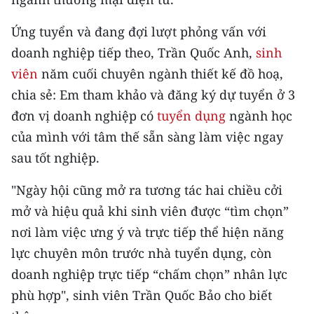
TIN MỚI
Ứng tuyển và đang đợi lượt phỏng vấn với
TIN ĐỊA PHƯƠNG
doanh nghiệp tiếp theo, Trần Quốc Anh,
sinh
viên
năm cuối chuyên ngành thiết kế đồ hoạ,
Trung du và miền núi phía Bắc
chia sẻ: Em tham khảo và đăng ký dự tuyển ở 3
Đồng bằng sông Hồng
đơn vị doanh nghiệp có
tuyển dụng
ngành học
của mình với tâm thế sẵn sàng làm việc ngay
Bắc Trung Bộ
sau tốt nghiệp.
Duyên hải Nam Trung Bộ và Tây
Nguyên
"Ngày hội cũng mở ra tương tác hai chiều cởi
mở và hiệu quả khi sinh viên được “tìm chọn”
Đông Nam Bộ
nơi làm việc ưng ý và trực tiếp thể hiện năng
Đồng bằng sông Cửu Long
lực chuyên môn trước nhà tuyển dụng, còn
doanh nghiệp trực tiếp “chấm chọn” nhân lực
Chuyên trang Hà Nội
phù hợp", sinh viên Trần Quốc Bảo cho biết
Chuyên trang TP. Hồ Chí Minh