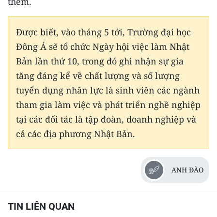
thêm.
CHUYÊN ĐỀ
Được biết, vào tháng 5 tới, Trường đại học
CÁC CHUYÊN TRANG
Đông Á sẽ tổ chức Ngày hội việc làm Nhật
Bản lần thứ 10, trong đó ghi nhận sự gia
tăng đáng kể về chất lượng và số lượng
VỀ BÁO NHÂN DÂN
tuyển dụng nhân lực là sinh viên các ngành
THỜI NAY
tham gia làm việc và phát triển nghề nghiệp
tại các đối tác là tập đoàn, doanh nghiệp và
NHÂN DÂN CUỐI TUẦN
cả các địa phương Nhật Bản.
NHÂN DÂN HẰNG THÁNG
MUA BÁO
ANH ĐÀO
ĐỌC BÁO IN
TIN LIÊN QUAN