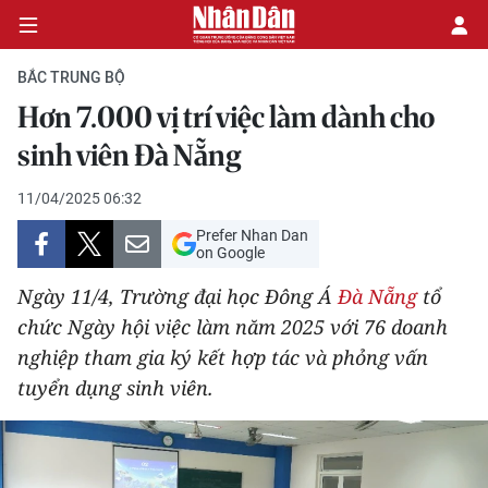
BẮC TRUNG BỘ
Hơn 7.000 vị trí việc làm dành cho
CHÍNH TRỊ
sinh viên Đà Nẵng
KINH TẾ
11/04/2025 06:32
Prefer Nhan Dan
VĂN HÓA
on Google
Ngày 11/4, Trường đại học Đông Á
Đà Nẵng
tổ
XÃ HỘI
chức Ngày hội việc làm năm 2025 với 76 doanh
nghiệp tham gia ký kết hợp tác và phỏng vấn
PHÁP LUẬT
tuyển dụng sinh viên.
DU LỊCH
THẾ GIỚI