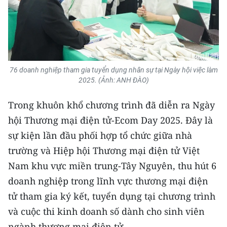
Media Pháp luật
Media Du lịch
Media Thế giới
Media Thể thao
76 doanh nghiệp tham gia tuyển dụng nhân sự tại Ngày hội việc làm
2025. (Ảnh: ANH ĐÀO)
Media Giáo dục
Trong khuôn khổ chương trình đã diễn ra Ngày
Media Y tế
hội Thương mại điện tử-Ecom Day 2025. Đây là
sự kiện lần đầu phối hợp tổ chức giữa nhà
Media Khoa học - Công nghệ
trường và Hiệp hội Thương mại điện tử Việt
Media Môi trường
Nam khu vực miền trung-Tây Nguyên, thu hút 6
doanh nghiệp trong lĩnh vực thương mại điện
Ảnh
tử tham gia ký kết, tuyển dụng tại chương trình
Infographic
và cuộc thi kinh doanh số dành cho sinh viên
ngành thương mại điện tử.