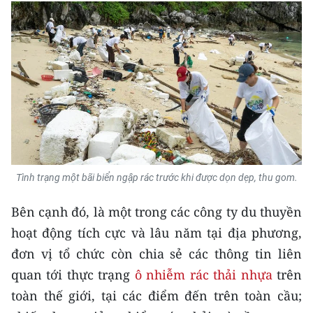
Media Pháp luật
Media Du lịch
Media Thế giới
Media Thể thao
Media Giáo dục
Media Y tế
Tình trạng một bãi biển ngập rác trước khi được dọn dẹp, thu gom.
Media Khoa học - Công nghệ
Bên cạnh đó, là một trong các công ty du thuyền
Media Môi trường
hoạt động tích cực và lâu năm tại địa phương,
Ảnh
đơn vị tổ chức còn chia sẻ các thông tin liên
quan tới thực trạng
ô nhiễm rác thải nhựa
trên
Infographic
toàn thế giới, tại các điểm đến trên toàn cầu;