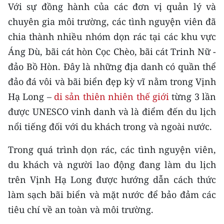
CHƯƠNG TRÌNH OCOP - MỖI XÃ
Với sự đồng hành của các đơn vị quản lý và
MỘT SẢN PHẨM
chuyên gia môi trường, các tình nguyện viên đã
chia thành nhiều nhóm dọn rác tại các khu vực
RADIO
Áng Dù, bãi cát hòn Cọc Chèo, bãi cát Trinh Nữ -
đảo Bồ Hòn. Đây là những địa danh có quần thể
MEDIA CENTER
đảo đá vôi và bãi biển đẹp kỳ vĩ nằm trong Vịnh
E-Magazine
Hạ Long –
di sản thiên nhiên thế giới
từng 3 lần
được UNESCO vinh danh và là điểm đến du lịch
Video
nổi tiếng đối với du khách trong và ngoài nước.
Media Chính trị
Trong quá trình dọn rác, các tình nguyện viên,
Media Kinh tế
du khách và người lao động đang làm du lịch
trên Vịnh Hạ Long được hướng dẫn cách thức
Media Văn hóa
làm sạch bãi biển và mặt nước để bảo đảm các
Media Xã hội
tiêu chí về an toàn và môi trường.