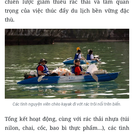
chiến lược giảm thiểu rác thải và tầm quan
TIN MỚI
trọng của việc thúc đẩy du lịch bền vững đặc
thù.
TIN ĐỊA PHƯƠNG
Trung du và miền núi phía Bắc
Đồng bằng sông Hồng
Bắc Trung Bộ
Duyên hải Nam Trung Bộ và Tây
Nguyên
Đông Nam Bộ
Các tình nguyện viên chèo kayak đi vớt rác trôi nổi trên biển.
Đồng bằng sông Cửu Long
Tổng kết hoạt động, cùng với rác thải nhựa (túi
Chuyên trang Hà Nội
nilon, chai, cốc, bao bì thực phẩm…), các tình
Chuyên trang TP. Hồ Chí Minh