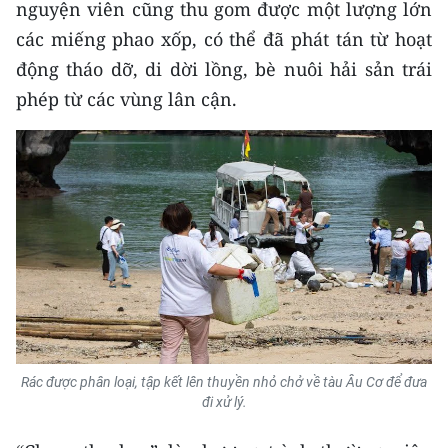
nguyện viên cũng thu gom được một lượng lớn
các miếng phao xốp, có thể đã phát tán từ hoạt
CHUYÊN ĐỀ
động tháo dỡ, di dời lồng, bè nuôi hải sản trái
CÁC CHUYÊN TRANG
phép từ các vùng lân cận.
VỀ BÁO NHÂN DÂN
THỜI NAY
NHÂN DÂN CUỐI TUẦN
NHÂN DÂN HẰNG THÁNG
MUA BÁO
Rác được phân loại, tập kết lên thuyền nhỏ chở về tàu Âu Cơ để đưa
ĐỌC BÁO IN
đi xử lý.