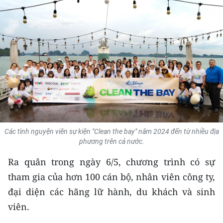
THỂ THAO
GIÁO DỤC
Y TẾ
KHOA HỌC - CÔNG NGHỆ
MÔI TRƯỜNG
BẠN ĐỌC
Các tình nguyện viên sự kiện "Clean the bay" năm 2024 đến từ nhiều địa
phương trên cả nước.
KIỂM CHỨNG THÔNG TIN
Ra quân trong ngày 6/5, chương trình có sự
tham gia của hơn 100 cán bộ, nhân viên công ty,
TRI THỨC CHUYÊN SÂU
đại diện các hãng lữ hành, du khách và sinh
54 DÂN TỘC VIỆT NAM
viên.