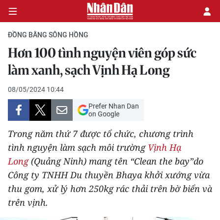
ĐỒNG BẰNG SÔNG HỒNG
Hơn 100 tình nguyện viên góp sức
CHÍNH TRỊ
làm xanh, sạch Vịnh Hạ Long
KINH TẾ
08/05/2024 10:44
Prefer Nhan Dan
VĂN HÓA
on Google
Trong năm thứ 7 được tổ chức, chương trình
XÃ HỘI
tình nguyện làm sạch môi trường
Vịnh Hạ
Long
(Quảng Ninh) mang tên “Clean the bay”do
PHÁP LUẬT
Công ty TNHH Du thuyền Bhaya khởi xướng vừa
DU LỊCH
thu gom, xử lý hơn 250kg rác thải trên bờ biển và
trên vịnh.
THẾ GIỚI