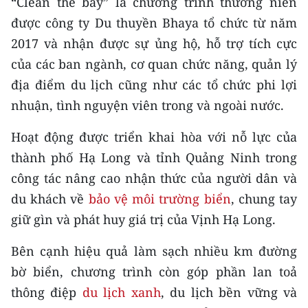
“Clean the bay” là chương trình thường niên
ENGLISH
được công ty Du thuyền Bhaya tổ chức từ năm
中文
2017 và nhận được sự ủng hộ, hỗ trợ tích cực
của các ban ngành, cơ quan chức năng, quản lý
FRANÇAIS
địa điểm du lịch cũng như các tổ chức phi lợi
nhuận, tình nguyện viên trong và ngoài nước.
РУССКИЙ
Hoạt động được triển khai hòa với nỗ lực của
ESPAÑOL
thành phố Hạ Long và tỉnh Quảng Ninh trong
한국어
công tác nâng cao nhận thức của người dân và
du khách về
bảo vệ môi trường biển
, chung tay
giữ gìn và phát huy giá trị của Vịnh Hạ Long.
Bên cạnh hiệu quả làm sạch nhiều km đường
bờ biển, chương trình còn góp phần lan toả
thông điệp
du lịch xanh
, du lịch bền vững và