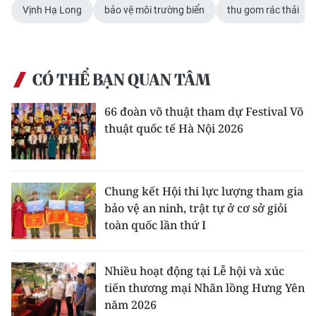
Vịnh Hạ Long
bảo vệ môi trường biển
thu gom rác thải
CÓ THỂ BẠN QUAN TÂM
66 đoàn võ thuật tham dự Festival Võ
thuật quốc tế Hà Nội 2026
Chung kết Hội thi lực lượng tham gia
bảo vệ an ninh, trật tự ở cơ sở giỏi
toàn quốc lần thứ I
Nhiều hoạt động tại Lễ hội và xúc
tiến thương mại Nhãn lồng Hưng Yên
năm 2026