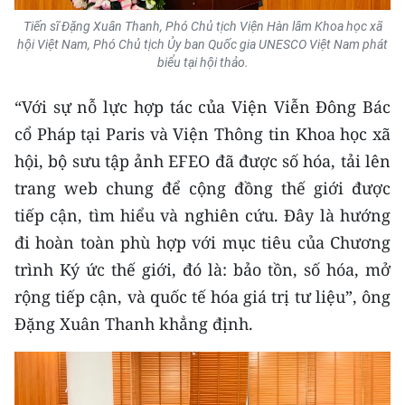
TIN MỚI
Tiến sĩ Đặng Xuân Thanh, Phó Chủ tịch Viện Hàn lâm Khoa học xã
hội Việt Nam, Phó Chủ tịch Ủy ban Quốc gia UNESCO Việt Nam phát
TIN ĐỊA PHƯƠNG
biểu tại hội thảo.
Trung du và miền núi phía Bắc
“Với sự nỗ lực hợp tác của Viện Viễn Đông Bác
cổ Pháp tại Paris và Viện Thông tin Khoa học xã
Đồng bằng sông Hồng
hội, bộ sưu tập ảnh EFEO đã được số hóa, tải lên
Bắc Trung Bộ
trang web chung để cộng đồng thế giới được
tiếp cận, tìm hiểu và nghiên cứu. Đây là hướng
Duyên hải Nam Trung Bộ và Tây
đi hoàn toàn phù hợp với mục tiêu của Chương
Nguyên
trình Ký ức thế giới, đó là: bảo tồn, số hóa, mở
Đông Nam Bộ
rộng tiếp cận, và quốc tế hóa giá trị tư liệu”, ông
Đặng Xuân Thanh khẳng định.
Đồng bằng sông Cửu Long
Chuyên trang Hà Nội
Chuyên trang TP. Hồ Chí Minh