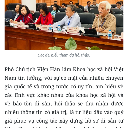
CHUYÊN ĐỀ
CÁC CHUYÊN TRANG
VỀ BÁO NHÂN DÂN
Các đại biểu tham dự hội thảo.
THỜI NAY
Phó Chủ tịch Viện Hàn lâm Khoa học xã hội Việt
NHÂN DÂN CUỐI TUẦN
Nam tin tưởng, với sự có mặt của nhiều chuyên
NHÂN DÂN HẰNG THÁNG
gia quốc tế và trong nước có uy tín, am hiểu về
các lĩnh vực khác nhau của khoa học xã hội và
MUA BÁO
về bảo tồn di sản, hội thảo sẽ thu nhận được
nhiều thông tin có giá trị, là tư liệu đầu vào quý
ĐỌC BÁO IN
giá phục vụ công tác xây dựng hồ sơ di sản tư