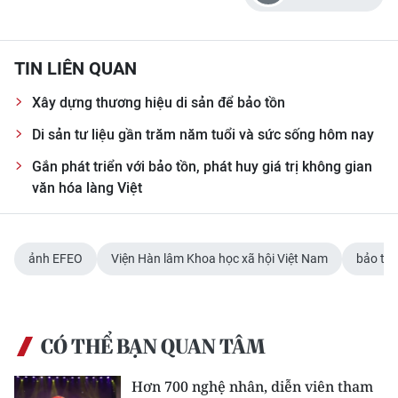
TIN LIÊN QUAN
Xây dựng thương hiệu di sản để bảo tồn
Di sản tư liệu gần trăm năm tuổi và sức sống hôm nay
Gắn phát triển với bảo tồn, phát huy giá trị không gian
văn hóa làng Việt
ảnh EFEO
Viện Hàn lâm Khoa học xã hội Việt Nam
bảo tồn
CÓ THỂ BẠN QUAN TÂM
Hơn 700 nghệ nhân, diễn viên tham