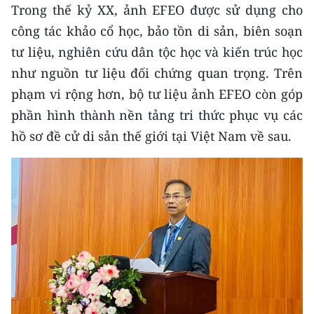
Media Pháp luật
Trong thế kỷ XX, ảnh EFEO được sử dụng cho
công tác khảo cổ học, bảo tồn di sản, biên soạn
Media Du lịch
tư liệu, nghiên cứu dân tộc học và kiến trúc học
Media Thế giới
như nguồn tư liệu đối chứng quan trọng. Trên
phạm vi rộng hơn, bộ tư liệu ảnh EFEO còn góp
Media Thể thao
phần hình thành nền tảng tri thức phục vụ các
Media Giáo dục
hồ sơ đề cử di sản thế giới tại Việt Nam về sau.
Media Y tế
Media Khoa học - Công nghệ
Media Môi trường
Ảnh
Infographic