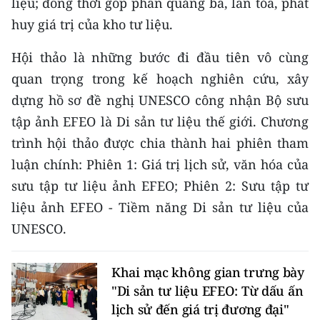
liệu; đồng thời góp phần quảng bá, lan tỏa, phát
ENGLISH
huy giá trị của kho tư liệu.
中文
Hội thảo là những bước đi đầu tiên vô cùng
FRANÇAIS
quan trọng trong kế hoạch nghiên cứu, xây
dựng hồ sơ đề nghị UNESCO công nhận Bộ sưu
РУССКИЙ
tập ảnh EFEO là Di sản tư liệu thế giới. Chương
trình hội thảo được chia thành hai phiên tham
ESPAÑOL
luận chính: Phiên 1: Giá trị lịch sử, văn hóa của
한국어
sưu tập tư liệu ảnh EFEO; Phiên 2: Sưu tập tư
liệu ảnh EFEO - Tiềm năng Di sản tư liệu của
UNESCO.
Khai mạc không gian trưng bày
"Di sản tư liệu EFEO: Từ dấu ấn
lịch sử đến giá trị đương đại"