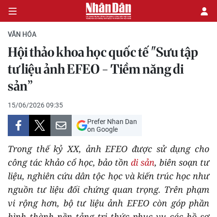
VĂN HÓA
Hội thảo khoa học quốc tế "Sưu tập
CHÍNH TRỊ
tư liệu ảnh EFEO - Tiềm năng di
sản”
KINH TẾ
15/06/2026 09:35
VĂN HÓA
Prefer Nhan Dan
on Google
XÃ HỘI
Trong thế kỷ XX, ảnh EFEO được sử dụng cho
PHÁP LUẬT
công tác khảo cổ học, bảo tồn
di sản
, biên soạn tư
liệu, nghiên cứu dân tộc học và kiến trúc học như
DU LỊCH
nguồn tư liệu đối chứng quan trọng. Trên phạm
vi rộng hơn, bộ tư liệu ảnh EFEO còn góp phần
THẾ GIỚI
hình thành nền tảng tri thức phục vụ các hồ sơ