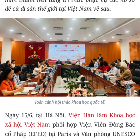
THỂ THAO
đề cử di sản thế giới tại Việt Nam về sau.
GIÁO DỤC
Y TẾ
KHOA HỌC - CÔNG NGHỆ
MÔI TRƯỜNG
BẠN ĐỌC
KIỂM CHỨNG THÔNG TIN
Toàn cảnh hội thảo khoa học quốc tế.
TRI THỨC CHUYÊN SÂU
Ngày 15/6, tại Hà Nội,
Viện Hàn lâm Khoa học
xã hội Việt Nam
phối hợp Viện Viễn Đông Bác
54 DÂN TỘC VIỆT NAM
cổ Pháp (EFEO) tại Paris và Văn phòng UNESCO