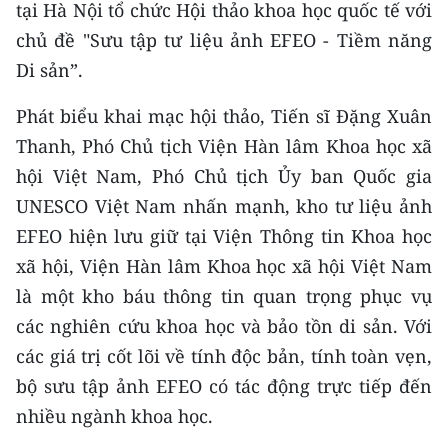
CHƯƠNG TRÌNH OCOP - MỖI XÃ
tại Hà Nội tổ chức Hội thảo khoa học quốc tế với
MỘT SẢN PHẨM
chủ đề "Sưu tập tư liệu ảnh EFEO - Tiềm năng
Di sản”.
RADIO
Phát biểu khai mạc hội thảo, Tiến sĩ Đặng Xuân
Thanh, Phó Chủ tịch Viện Hàn lâm Khoa học xã
MEDIA CENTER
hội Việt Nam, Phó Chủ tịch Ủy ban Quốc gia
E-Magazine
UNESCO Việt Nam nhấn mạnh, kho tư liệu ảnh
EFEO hiện lưu giữ tại Viện Thông tin Khoa học
Video
xã hội, Viện Hàn lâm Khoa học xã hội Việt Nam
Media Chính trị
là một kho báu thông tin quan trọng phục vụ
Media Kinh tế
các nghiên cứu khoa học và bảo tồn di sản. Với
các giá trị cốt lõi về tính độc bản, tính toàn vẹn,
Media Văn hóa
bộ sưu tập ảnh EFEO có tác động trực tiếp đến
Media Xã hội
nhiều ngành khoa học.