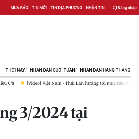
MUA BÁO
TIN MỚI
TIN ĐỊA PHƯƠNG
NHẬN TIN
Đăng nhập
THỜI NAY
NHÂN DÂN CUỐI TUẦN
NHÂN DÂN HẰNG THÁNG
ớng tới mục tiêu kim ngạch thương mại đạt 50 tỷ USD
Thư mừn
ng 3/2024 tại