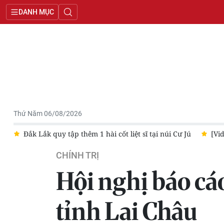
DANH MỤC
Thứ Năm 06/08/2026
 tại núi Cư Jú
[Video] Người nổi tiếng livestream, tài sản mã 
CHÍNH TRỊ
Hội nghị báo cá
tỉnh Lai Châu