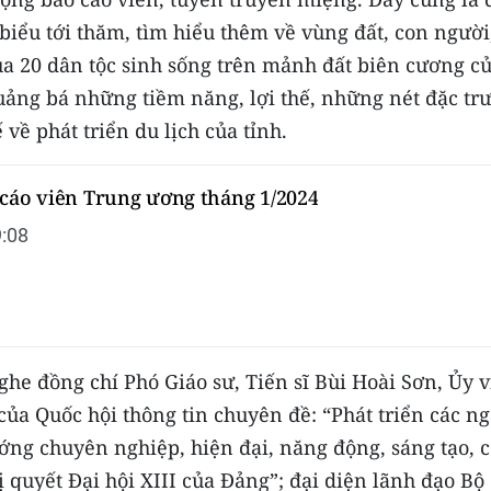
 biểu tới thăm, tìm hiểu thêm về vùng đất, con người
ủa 20 dân tộc sinh sống trên mảnh đất biên cương c
 quảng bá những tiềm năng, lợi thế, những nét đặc tr
 về phát triển du lịch của tỉnh.
 cáo viên Trung ương tháng 1/2024
:08
he đồng chí Phó Giáo sư, Tiến sĩ Bùi Hoài Sơn, Ủy 
ủa Quốc hội thông tin chuyên đề: “Phát triển các n
ng chuyên nghiệp, hiện đại, năng động, sáng tạo, c
ị quyết Đại hội XIII của Đảng”; đại diện lãnh đạo Bộ