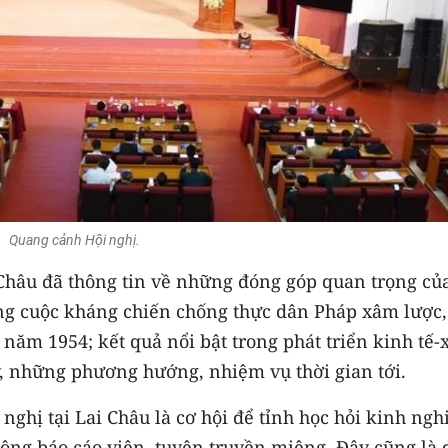
Quang cảnh Hội nghị.
 Châu đã thông tin về những đóng góp quan trọng củ
ong cuộc kháng chiến chống thực dân Pháp xâm lược,
 năm 1954; kết quả nổi bật trong phát triển kinh tế-
y, những phương hướng, nhiệm vụ thời gian tới.
nghị tại Lai Châu là cơ hội để tỉnh học hỏi kinh ngh
động báo cáo viên, tuyên truyền miệng. Đây cũng là 