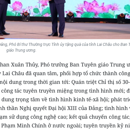
ảng, Phó Bí thư Thường trực Tỉnh ủy tặng quà của tỉnh Lai Châu cho Ban
T
giáo
Trung ương.
 Phan Xuân Thủy, Phó trưởng Ban Tuyên giáo Trung 
 Lai Châu đã quan tâm, phối hợp tổ chức thành công
ội dung trong thời gian tới: Quán triệt Chỉ thị số 30-
 công tác tuyên truyền miệng trong tình hình mới; 
 dung trọng tâm về tình hình kinh tế-xã hội; phát tr
h thần Nghị quyết Đại hội XIII của Đảng; tình hình 
hạm sử dụng công nghệ cao; kết quả chuyến công tác
 Phạm Minh Chính ở nước ngoài; tuyên truyền kỷ n