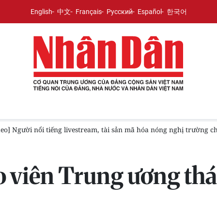
English
中文
Français
Русский
Español
한국어
hóa nóng nghị trường chiều 6/8
[Video] Việt Nam - Thái Lan hư
o viên Trung ương thá