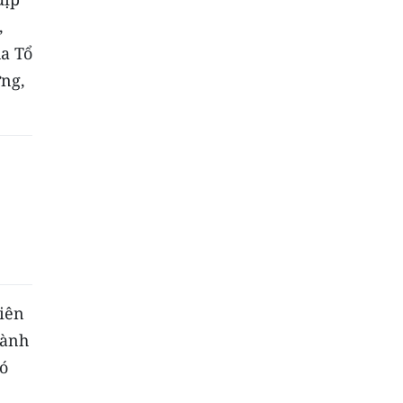
,
ủa Tổ
ưng,
viên
gành
ó