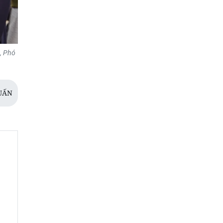
, Phó
UẤN