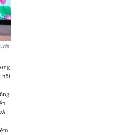
uyên
ương
 hội
đồng
iển
và
,
iệm