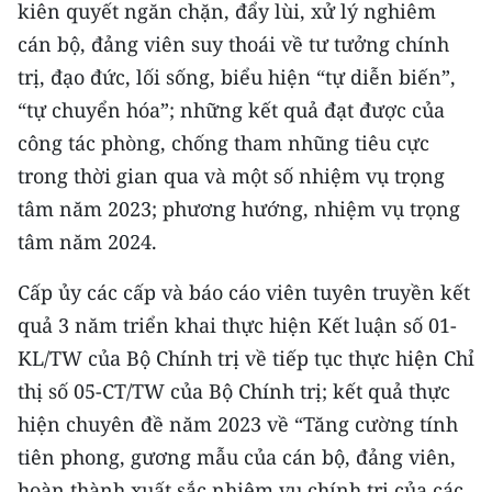
kiên quyết ngăn chặn, đẩy lùi, xử lý nghiêm
ENGLISH
cán bộ, đảng viên suy thoái về tư tưởng chính
中文
trị, đạo đức, lối sống, biểu hiện “tự diễn biến”,
“tự chuyển hóa”; những kết quả đạt được của
FRANÇAIS
công tác phòng, chống tham nhũng tiêu cực
РУССКИЙ
trong thời gian qua và một số nhiệm vụ trọng
tâm năm 2023; phương hướng, nhiệm vụ trọng
ESPAÑOL
tâm năm 2024.
한국어
Cấp ủy các cấp và báo cáo viên tuyên truyền kết
quả 3 năm triển khai thực hiện Kết luận số 01-
KL/TW của Bộ Chính trị về tiếp tục thực hiện Chỉ
thị số 05-CT/TW của Bộ Chính trị; kết quả thực
hiện chuyên đề năm 2023 về “Tăng cường tính
tiên phong, gương mẫu của cán bộ, đảng viên,
hoàn thành xuất sắc nhiệm vụ chính trị của các