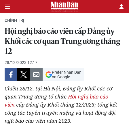
CHÍNH TRỊ
Hội nghị báo cáo viên cấp Đảng ủy
CHÍNH TRỊ
Khối các cơ quan Trung ương tháng
12
KINH TẾ
28/12/2023 12:17
VĂN HÓA
Prefer Nhan Dan
on Google
XÃ HỘI
Chiều 28/12, tại Hà Nội, Đảng ủy Khối các cơ
PHÁP LUẬT
quan Trung ương tổ chức
Hội nghị báo cáo
viên
cấp Đảng ủy Khối tháng 12/2023; tổng kết
DU LỊCH
công tác tuyên truyền miệng và hoạt động đội
ngũ báo cáo viên năm 2023.
THẾ GIỚI