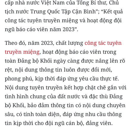
cấp nhà nước Việt Nam của Tổng Bí thư, Chủ
CHƯƠNG TRÌNH OCOP - MỖI XÃ
MỘT SẢN PHẨM
tịch nước Trung Quốc Tập Cận Bình”; “Kết quả
công tác tuyên truyền miệng và hoạt động đội
ngũ báo cáo viên năm 2023”.
RADIO
Theo đó, năm 2023, chất lượng
công tác tuyên
MEDIA CENTER
truyền miệng
, hoạt động báo cáo viên trong
E-Magazine
toàn Đảng bộ Khối ngày càng được nâng lên rõ
rệt, nội dung thông tin luôn được đổi mới,
Video
phong phú, kịp thời đáp ứng yêu cầu thực tế.
Media Chính trị
Nội dung tuyên truyền kết hợp chặt chẽ gắn với
tình hình chung của đất nước và đặc thù Đảng
Media Kinh tế
bộ Khối, bảo đảm thông tin có nội dung chuyên
Media Văn hóa
sâu, có tính toàn diện, đáp ứng nhu cầu thông
Media Xã hội
tin kịp thời cho đội ngũ cán bộ, đảng viên.