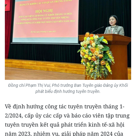
TIN MỚI
TIN ĐỊA PHƯƠNG
Trung du và miền núi phía Bắc
Đồng bằng sông Hồng
Bắc Trung Bộ
Duyên hải Nam Trung Bộ và Tây
Nguyên
Đồng chí Phạm Thị Vui, Phó trưởng Ban Tuyên giáo Đảng ủy Khối
phát biểu định hướng tuyên truyền.
Đông Nam Bộ
Về định hướng công tác tuyên truyền tháng 1-
Đồng bằng sông Cửu Long
2/2024, cấp ủy các cấp và báo cáo viên tập trung
Chuyên trang Hà Nội
tuyên truyền kết quả phát triển kinh tế-xã hội
năm 2023, nhiệm vụ, giải pháp năm 2024 của
Chuyên trang TP. Hồ Chí Minh