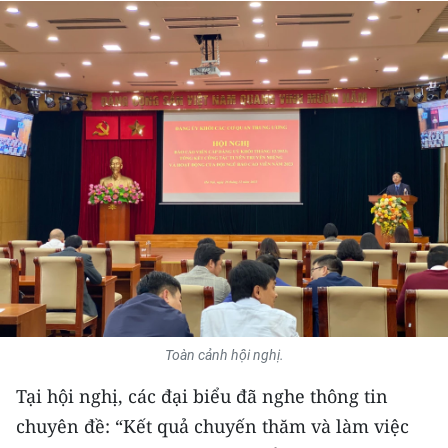
THỂ THAO
GIÁO DỤC
Y TẾ
KHOA HỌC - CÔNG NGHỆ
MÔI TRƯỜNG
BẠN ĐỌC
KIỂM CHỨNG THÔNG TIN
Toàn cảnh hội nghị.
TRI THỨC CHUYÊN SÂU
Tại hội nghị, các đại biểu đã nghe thông tin
54 DÂN TỘC VIỆT NAM
chuyên đề: “Kết quả chuyến thăm và làm việc