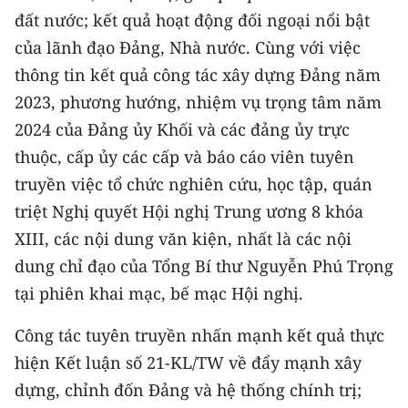
đất nước; kết quả hoạt động đối ngoại nổi bật
CHUYÊN ĐỀ
của lãnh đạo Đảng, Nhà nước. Cùng với việc
thông tin kết quả công tác xây dựng Đảng năm
CÁC CHUYÊN TRANG
2023, phương hướng, nhiệm vụ trọng tâm năm
2024 của Đảng ủy Khối và các đảng ủy trực
VỀ BÁO NHÂN DÂN
thuộc, cấp ủy các cấp và báo cáo viên tuyên
truyền việc tổ chức nghiên cứu, học tập, quán
THỜI NAY
triệt Nghị quyết Hội nghị Trung ương 8 khóa
NHÂN DÂN CUỐI TUẦN
XIII, các nội dung văn kiện, nhất là các nội
dung chỉ đạo của Tổng Bí thư Nguyễn Phú Trọng
NHÂN DÂN HẰNG THÁNG
tại phiên khai mạc, bế mạc Hội nghị.
MUA BÁO
Công tác tuyên truyền nhấn mạnh kết quả thực
ĐỌC BÁO IN
hiện Kết luận số 21-KL/TW về đẩy mạnh xây
dựng, chỉnh đốn Đảng và hệ thống chính trị;