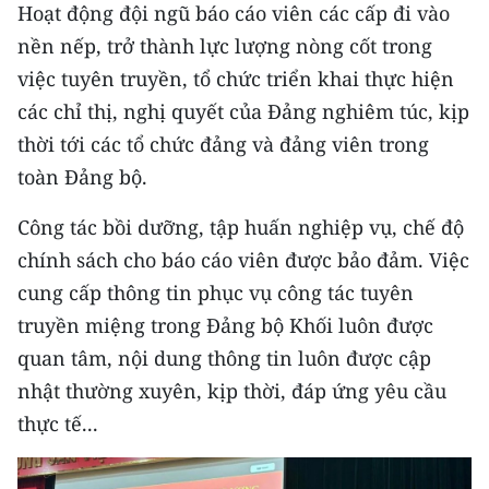
Media Pháp luật
Hoạt động đội ngũ báo cáo viên các cấp đi vào
nền nếp, trở thành lực lượng nòng cốt trong
Media Du lịch
việc tuyên truyền, tổ chức triển khai thực hiện
Media Thế giới
các chỉ thị, nghị quyết của Đảng nghiêm túc, kịp
thời tới các tổ chức đảng và đảng viên trong
Media Thể thao
toàn Đảng bộ.
Media Giáo dục
Công tác bồi dưỡng, tập huấn nghiệp vụ, chế độ
Media Y tế
chính sách cho báo cáo viên được bảo đảm. Việc
cung cấp thông tin phục vụ công tác tuyên
Media Khoa học - Công nghệ
truyền miệng trong Đảng bộ Khối luôn được
Media Môi trường
quan tâm, nội dung thông tin luôn được cập
nhật thường xuyên, kịp thời, đáp ứng yêu cầu
Ảnh
thực tế...
Infographic