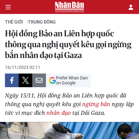
THẾ GIỚI
TRUNG ĐÔNG
Hội đồng Bảo an Liên hợp quốc
CHÍNH TRỊ
thông qua nghị quyết kêu gọi ngừng
bắn nhân đạo tại Gaza
KINH TẾ
16/11/2023 02:11
VĂN HÓA
Prefer Nhan Dan
on Google
XÃ HỘI
Ngày 15/11, Hội đồng Bảo an Liên hợp quốc đã
PHÁP LUẬT
thông qua nghị quyết kêu gọi
ngừng bắn
ngay lập
tức vì mục đích
nhân đạo
tại Dải Gaza.
DU LỊCH
THẾ GIỚI