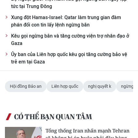
tức tại Trung Đông
CHUYÊN ĐỀ
Xung đột Hamas-Israel: Qatar làm trung gian đàm
phán đổi con tin lấy lệnh ngừng bắn
CÁC CHUYÊN TRANG
Kêu gọi ngừng bắn và tăng cường viện trợ nhân đạo ở
Gaza
VỀ BÁO NHÂN DÂN
Ủy ban của Liên hợp quốc kêu gọi tăng cường bảo vệ
trẻ em tại Gaza
THỜI NAY
NHÂN DÂN CUỐI TUẦN
Hội đồng Bảo an
Liên hợp quốc
nghị quyết k
ngừng b
NHÂN DÂN HẰNG THÁNG
MUA BÁO
CÓ THỂ BẠN QUAN TÂM
ĐỌC BÁO IN
Tổng thống Iran nhấn mạnh Tehran