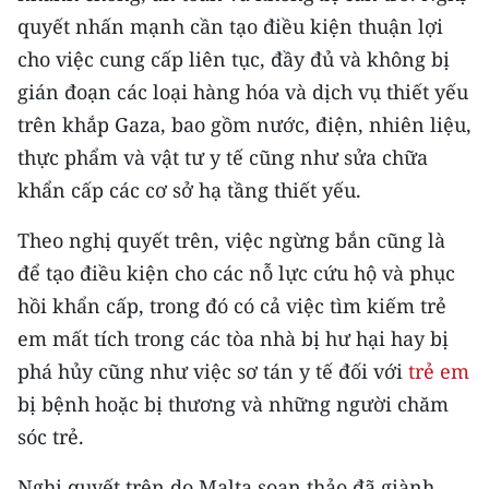
CHƯƠNG TRÌNH OCOP - MỖI XÃ
quyết nhấn mạnh cần tạo điều kiện thuận lợi
MỘT SẢN PHẨM
cho việc cung cấp liên tục, đầy đủ và không bị
gián đoạn các loại hàng hóa và dịch vụ thiết yếu
RADIO
trên khắp Gaza, bao gồm nước, điện, nhiên liệu,
thực phẩm và vật tư y tế cũng như sửa chữa
MEDIA CENTER
khẩn cấp các cơ sở hạ tầng thiết yếu.
E-Magazine
Theo nghị quyết trên, việc ngừng bắn cũng là
Video
để tạo điều kiện cho các nỗ lực cứu hộ và phục
hồi khẩn cấp, trong đó có cả việc tìm kiếm trẻ
Media Chính trị
em mất tích trong các tòa nhà bị hư hại hay bị
Media Kinh tế
phá hủy cũng như việc sơ tán y tế đối với
trẻ em
Media Văn hóa
bị bệnh hoặc bị thương và những người chăm
sóc trẻ.
Media Xã hội
Nghị quyết trên do Malta soạn thảo đã giành