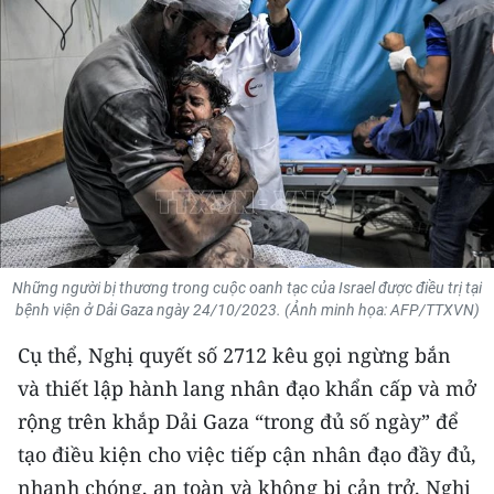
THỂ THAO
GIÁO DỤC
Y TẾ
KHOA HỌC - CÔNG NGHỆ
MÔI TRƯỜNG
Những người bị thương trong cuộc oanh tạc của Israel được điều trị tại
BẠN ĐỌC
bệnh viện ở Dải Gaza ngày 24/10/2023. (Ảnh minh họa: AFP/TTXVN)
KIỂM CHỨNG THÔNG TIN
Cụ thể, Nghị quyết số 2712 kêu gọi ngừng bắn
và thiết lập hành lang nhân đạo khẩn cấp và mở
TRI THỨC CHUYÊN SÂU
rộng trên khắp Dải Gaza “trong đủ số ngày” để
54 DÂN TỘC VIỆT NAM
tạo điều kiện cho việc tiếp cận nhân đạo đầy đủ,
nhanh chóng, an toàn và không bị cản trở. Nghị