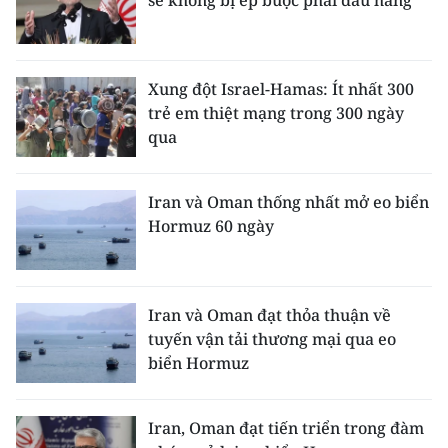
sẽ không bị ép buộc phải đầu hàng
ENGLISH
中文
Xung đột Israel-Hamas: Ít nhất 300
FRANÇAIS
trẻ em thiệt mạng trong 300 ngày
qua
РУССКИЙ
Iran và Oman thống nhất mở eo biển
ESPAÑOL
Hormuz 60 ngày
한국어
Iran và Oman đạt thỏa thuận về
tuyến vận tải thương mại qua eo
biển Hormuz
Iran, Oman đạt tiến triển trong đàm