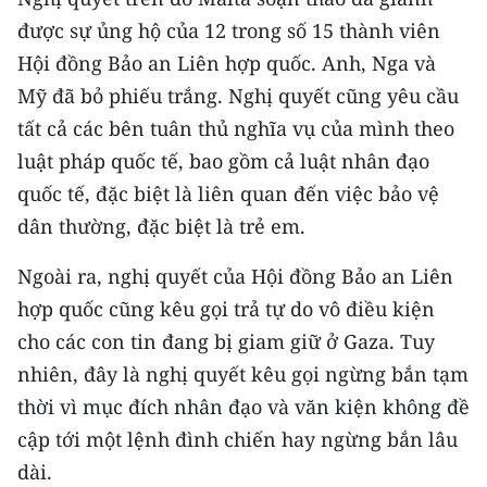
Media Pháp luật
được sự ủng hộ của 12 trong số 15 thành viên
Media Du lịch
Hội đồng Bảo an Liên hợp quốc. Anh, Nga và
Mỹ đã bỏ phiếu trắng. Nghị quyết cũng yêu cầu
Media Thế giới
tất cả các bên tuân thủ nghĩa vụ của mình theo
Media Thể thao
luật pháp quốc tế, bao gồm cả luật nhân đạo
quốc tế, đặc biệt là liên quan đến việc bảo vệ
Media Giáo dục
dân thường, đặc biệt là trẻ em.
Media Y tế
Ngoài ra, nghị quyết của Hội đồng Bảo an Liên
Media Khoa học - Công nghệ
hợp quốc cũng kêu gọi trả tự do vô điều kiện
cho các con tin đang bị giam giữ ở Gaza. Tuy
Media Môi trường
nhiên, đây là nghị quyết kêu gọi ngừng bắn tạm
Ảnh
thời vì mục đích nhân đạo và văn kiện không đề
cập tới một lệnh đình chiến hay ngừng bắn lâu
Infographic
dài.