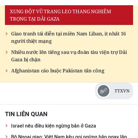
TIN MỚI
XUNG ĐỘT VŨ TRANG LEO THANG NGHIÊM
TRỌNG TẠI DẢI GAZA
TIN ĐỊA PHƯƠNG
Giao tranh tái diễn tại miền Nam Liban, ít nhất 16
Trung du và miền núi phía Bắc
người thiệt mạng
Đồng bằng sông Hồng
Nhiều nước lên tiếng sau vụ đoàn tàu viện trợ Dải
Gaza bị chặn
Bắc Trung Bộ
Afghanistan cáo buộc Pakistan tấn công
Duyên hải Nam Trung Bộ và Tây
Nguyên
TTXVN
Đông Nam Bộ
Đồng bằng sông Cửu Long
TIN LIÊN QUAN
Chuyên trang Hà Nội
Israel nêu điều kiện ngừng bắn ở Gaza
Chuyên trang TP. Hồ Chí Minh
Bộ Ngoại giao: Việt Nam kêu gọi ngừng bắn ngay lập