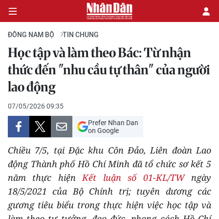
ĐÔNG NAM BỘ
TIN CHUNG
Học tập và làm theo Bác: Từ nhận
CHÍNH TRỊ
thức đến "nhu cầu tự thân" của người
lao động
KINH TẾ
07/05/2026 09:35
VĂN HÓA
Prefer Nhan Dan
on Google
XÃ HỘI
Chiều 7/5, tại Đặc khu Côn Đảo, Liên đoàn Lao
PHÁP LUẬT
động Thành phố Hồ Chí Minh đã tổ chức sơ kết 5
năm thực hiện
Kết luận số 01-KL/TW
ngày
DU LỊCH
18/5/2021 của Bộ Chính trị; tuyên dương các
gương tiêu biểu trong thực hiện việc học tập và
THẾ GIỚI
làm theo tư tưởng, đạo đức, phong cách Hồ Chí