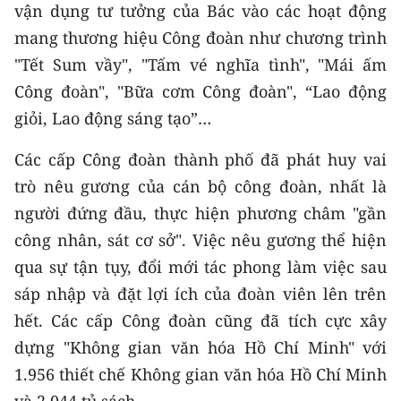
vận dụng tư tưởng của Bác vào các hoạt động
mang thương hiệu Công đoàn như chương trình
CHUYÊN ĐỀ
"Tết Sum vầy", "Tấm vé nghĩa tình", "Mái ấm
CÁC CHUYÊN TRANG
Công đoàn", "Bữa cơm Công đoàn", “Lao động
giỏi, Lao động sáng tạo”…
VỀ BÁO NHÂN DÂN
Các cấp Công đoàn thành phố đã phát huy vai
THỜI NAY
trò nêu gương của cán bộ công đoàn, nhất là
người đứng đầu, thực hiện phương châm "gần
NHÂN DÂN CUỐI TUẦN
công nhân, sát cơ sở". Việc nêu gương thể hiện
qua sự tận tụy, đổi mới tác phong làm việc sau
NHÂN DÂN HẰNG THÁNG
sáp nhập và đặt lợi ích của đoàn viên lên trên
MUA BÁO
hết. Các cấp Công đoàn cũng đã tích cực xây
dựng "Không gian văn hóa Hồ Chí Minh" với
ĐỌC BÁO IN
1.956 thiết chế Không gian văn hóa Hồ Chí Minh