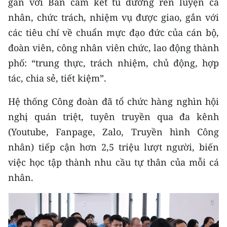
gắn với Bản cam kết tu dưỡng rèn luyện cá
Media Pháp luật
nhân, chức trách, nhiệm vụ được giao, gắn với
Media Du lịch
các tiêu chí về chuẩn mực đạo đức của cán bộ,
đoàn viên, công nhân viên chức, lao động thành
Media Thế giới
phố: “trung thực, trách nhiệm, chủ động, hợp
Media Thể thao
tác, chia sẻ, tiết kiệm”.
Media Giáo dục
Hệ thống Công đoàn đã tổ chức hàng nghìn hội
Media Y tế
nghị quán triệt, tuyên truyền qua đa kênh
(Youtube, Fanpage, Zalo, Truyền hình Công
Media Khoa học - Công nghệ
nhân) tiếp cận hơn 2,5 triệu lượt người, biến
Media Môi trường
việc học tập thành nhu cầu tự thân của mỗi cá
nhân.
Ảnh
Infographic