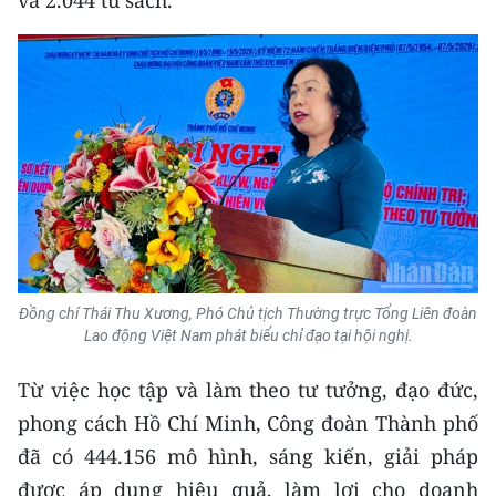
và 2.044 tủ sách.
ENGLISH
中文
FRANÇAIS
РУССКИЙ
ESPAÑOL
한국어
Đồng chí Thái Thu Xương, Phó Chủ tịch Thường trực Tổng Liên đoàn
Lao động Việt Nam phát biểu chỉ đạo tại hội nghị.
Từ việc học tập và làm theo tư tưởng, đạo đức,
phong cách Hồ Chí Minh, Công đoàn Thành phố
đã có 444.156 mô hình, sáng kiến, giải pháp
được áp dụng hiệu quả, làm lợi cho doanh