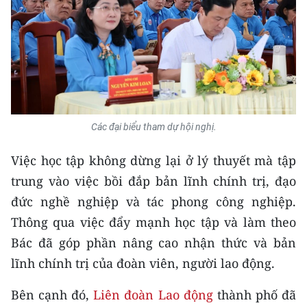
TIN MỚI
TIN ĐỊA PHƯƠNG
Trung du và miền núi phía Bắc
Đồng bằng sông Hồng
Các đại biểu tham dự hội nghị.
Bắc Trung Bộ
Việc học tập không dừng lại ở lý thuyết mà tập
Duyên hải Nam Trung Bộ và Tây
trung vào việc bồi đắp bản lĩnh chính trị, đạo
Nguyên
đức nghề nghiệp và tác phong công nghiệp.
Đông Nam Bộ
Thông qua việc đẩy mạnh học tập và làm theo
Bác đã góp phần nâng cao nhận thức và bản
Đồng bằng sông Cửu Long
lĩnh chính trị của đoàn viên, người lao động.
Chuyên trang Hà Nội
Bên cạnh đó,
Liên đoàn Lao động
thành phố đã
Chuyên trang TP. Hồ Chí Minh