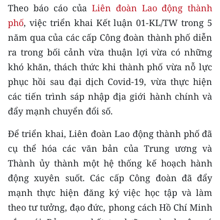
CHƯƠNG TRÌNH OCOP - MỖI XÃ
Theo báo cáo của
Liên đoàn Lao động thành
MỘT SẢN PHẨM
phố
, việc triển khai Kết luận 01-KL/TW trong 5
năm qua của các cấp Công đoàn thành phố diễn
RADIO
ra trong bối cảnh vừa thuận lợi vừa có những
khó khăn, thách thức khi thành phố vừa nỗ lực
MEDIA CENTER
phục hồi sau đại dịch Covid-19, vừa thực hiện
E-Magazine
các tiến trình sáp nhập địa giới hành chính và
đẩy mạnh chuyển đổi số.
Video
Để triển khai, Liên đoàn Lao động thành phố đã
Media Chính trị
cụ thể hóa các văn bản của Trung ương và
Media Kinh tế
Thành ủy thành một hệ thống kế hoạch hành
động xuyên suốt. Các cấp Công đoàn đã đẩy
Media Văn hóa
mạnh thực hiện đăng ký việc học tập và làm
Media Xã hội
theo tư tưởng, đạo đức, phong cách Hồ Chí Minh