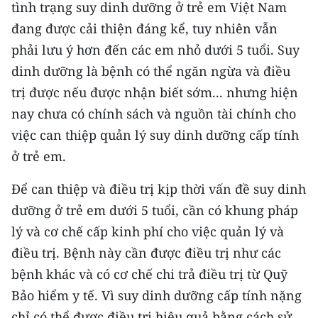
tình trạng suy dinh dưỡng ở trẻ em Việt Nam
đang được cải thiện đáng kể, tuy nhiên vẫn
CHUYÊN ĐỀ
phải lưu ý hơn đến các em nhỏ dưới 5 tuổi. Suy
CÁC CHUYÊN TRANG
dinh dưỡng là bệnh có thể ngăn ngừa và điều
trị được nếu được nhận biết sớm... nhưng hiện
VỀ BÁO NHÂN DÂN
nay chưa có chính sách và nguồn tài chính cho
việc can thiệp quản lý suy dinh dưỡng cấp tính
THỜI NAY
ở trẻ em.
NHÂN DÂN CUỐI TUẦN
Để can thiệp và điều trị kịp thời vấn đề suy dinh
dưỡng ở trẻ em dưới 5 tuổi, cần có khung pháp
NHÂN DÂN HẰNG THÁNG
lý và cơ chế cấp kinh phí cho việc quản lý và
MUA BÁO
điều trị. Bệnh này cần được điều trị như các
bệnh khác và có cơ chế chi trả điều trị từ Quỹ
ĐỌC BÁO IN
Bảo hiểm y tế. Vì suy dinh dưỡng cấp tính nặng
chỉ có thể được điều trị hiệu quả bằng cách sử