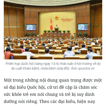
TIN MỚI
TIN ĐỊA PHƯƠNG
Trung du và miền núi phía Bắc
Đồng bằng sông Hồng
Bắc Trung Bộ
Duyên hải Nam Trung Bộ và Tây
Nguyên
Phiên họp Quốc hội (sáng ngày 13/6) thảo luận ở hội trường về dự
án Luật Khám bệnh, chữa bệnh (sửa đổi). Ảnh: quochoi.vn
Đông Nam Bộ
Một trong những nội dung quan trọng được một
Đồng bằng sông Cửu Long
số đại biểu Quốc hội, cử tri đề cập là chăm sóc
sức khỏe trẻ em nói chung và trẻ bị suy dinh
Chuyên trang Hà Nội
dưỡng nói riêng. Theo các đại biểu, hiện nay
Chuyên trang TP. Hồ Chí Minh