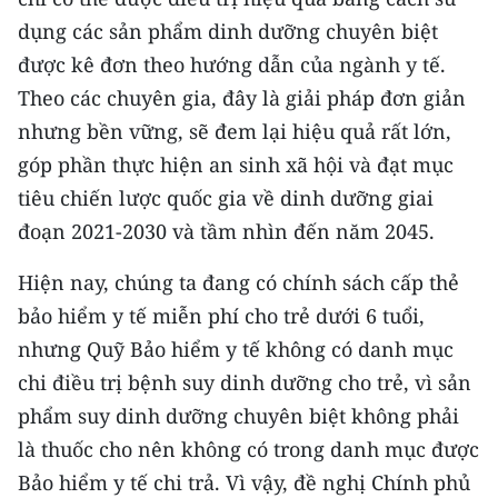
ENGLISH
dụng các sản phẩm dinh dưỡng chuyên biệt
được kê đơn theo hướng dẫn của ngành y tế.
中文
Theo các chuyên gia, đây là giải pháp đơn giản
FRANÇAIS
nhưng bền vững, sẽ đem lại hiệu quả rất lớn,
góp phần thực hiện an sinh xã hội và đạt mục
РУССКИЙ
tiêu chiến lược quốc gia về dinh dưỡng giai
ESPAÑOL
đoạn 2021-2030 và tầm nhìn đến năm 2045.
Hiện nay, chúng ta đang có chính sách cấp thẻ
한국어
bảo hiểm y tế miễn phí cho trẻ dưới 6 tuổi,
nhưng Quỹ Bảo hiểm y tế không có danh mục
chi điều trị bệnh suy dinh dưỡng cho trẻ, vì sản
phẩm suy dinh dưỡng chuyên biệt không phải
là thuốc cho nên không có trong danh mục được
Bảo hiểm y tế chi trả. Vì vậy, đề nghị Chính phủ