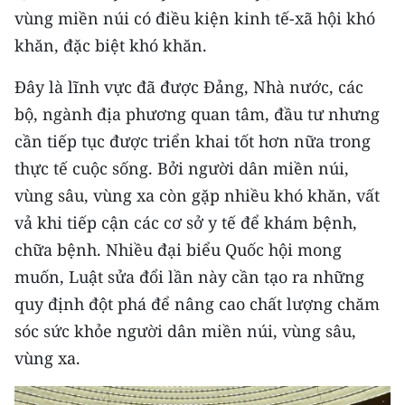
Media Pháp luật
vùng miền núi có điều kiện kinh tế-xã hội khó
khăn, đặc biệt khó khăn.
Media Du lịch
Đây là lĩnh vực đã được Đảng, Nhà nước, các
Media Thế giới
bộ, ngành địa phương quan tâm, đầu tư nhưng
Media Thể thao
cần tiếp tục được triển khai tốt hơn nữa trong
Media Giáo dục
thực tế cuộc sống. Bởi người dân miền núi,
vùng sâu, vùng xa còn gặp nhiều khó khăn, vất
Media Y tế
vả khi tiếp cận các cơ sở y tế để khám bệnh,
Media Khoa học - Công nghệ
chữa bệnh. Nhiều đại biểu Quốc hội mong
muốn, Luật sửa đổi lần này cần tạo ra những
Media Môi trường
quy định đột phá để nâng cao chất lượng chăm
Ảnh
sóc sức khỏe người dân miền núi, vùng sâu,
vùng xa.
Infographic