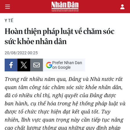
Y TẾ
Hoàn thiện pháp luật về chăm sóc
CHÍNH TRỊ
sức khỏe nhân dân
KINH TẾ
20/08/2022 00:25
Prefer Nhan Dan
VĂN HÓA
on Google
Trong rất nhiều năm qua, Đảng và Nhà nước rất
XÃ HỘI
quan tâm công tác chăm sóc sức khỏe nhân dân,
đã có nhiều chỉ thị, nghị quyết của Đảng được
PHÁP LUẬT
ban hành, cụ thể hóa trong hệ thống pháp luật và
DU LỊCH
được tổ chức thực hiện đạt kết quả tốt. Tuy
nhiên, lĩnh vực quan trọng này cần tiếp tục nâng
THẾ GIỚI
cao chất lượng thông qua những quy định pháp