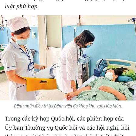
luật phù hợp.
THỂ THAO
GIÁO DỤC
Y TẾ
KHOA HỌC - CÔNG NGHỆ
MÔI TRƯỜNG
BẠN ĐỌC
KIỂM CHỨNG THÔNG TIN
Bệnh nhân điều trị tại Bệnh viện đa khoa khu vực Hóc Môn.
TRI THỨC CHUYÊN SÂU
Trong các kỳ họp Quốc hội, các phiên họp của
54 DÂN TỘC VIỆT NAM
Ủy ban Thường vụ Quốc hội và các hội nghị, hội