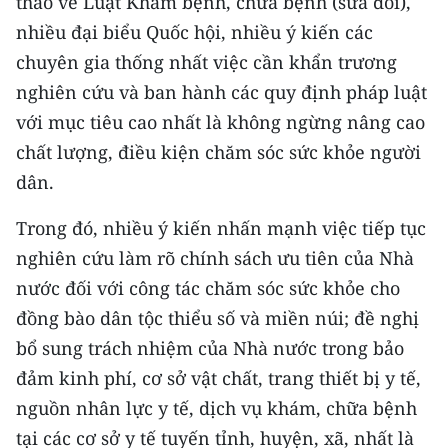
thảo về Luật Khám bệnh, chữa bệnh (sửa đổi),
CHƯƠNG TRÌNH OCOP - MỖI XÃ
nhiều đại biểu Quốc hội, nhiều ý kiến các
MỘT SẢN PHẨM
chuyên gia thống nhất việc cần khẩn trương
nghiên cứu và ban hành các quy định pháp luật
RADIO
với mục tiêu cao nhất là không ngừng nâng cao
MEDIA CENTER
chất lượng, điều kiện chăm sóc sức khỏe người
dân.
E-Magazine
Trong đó, nhiều ý kiến nhấn mạnh việc tiếp tục
Video
nghiên cứu làm rõ chính sách ưu tiên của Nhà
Media Chính trị
nước đối với công tác chăm sóc sức khỏe cho
đồng bào dân tộc thiểu số và miền núi; đề nghị
Media Kinh tế
bổ sung trách nhiệm của Nhà nước trong bảo
Media Văn hóa
đảm kinh phí, cơ sở vật chất, trang thiết bị y tế,
nguồn nhân lực y tế, dịch vụ khám, chữa bệnh
Media Xã hội
tại các cơ sở y tế tuyến tỉnh, huyện, xã, nhất là