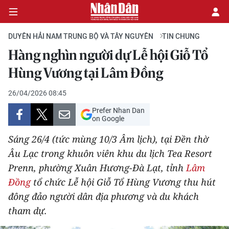
DUYÊN HẢI NAM TRUNG BỘ VÀ TÂY NGUYÊN
TIN CHUNG
Hàng nghìn người dự Lễ hội Giỗ Tổ
CHÍNH TRỊ
Hùng Vương tại Lâm Đồng
KINH TẾ
26/04/2026 08:45
Prefer Nhan Dan
VĂN HÓA
on Google
Sáng 26/4 (tức mùng 10/3 Âm lịch), tại Đền thờ
XÃ HỘI
Âu Lạc trong khuôn viên khu du lịch Tea Resort
Prenn, phường Xuân Hương-Đà Lạt, tỉnh
Lâm
PHÁP LUẬT
Đồng
tổ chức Lễ hội Giỗ Tổ Hùng Vương thu hút
DU LỊCH
đông đảo người dân địa phương và du khách
tham dự.
THẾ GIỚI