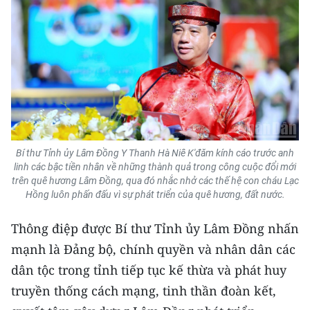
CHUYÊN ĐỀ
CÁC CHUYÊN TRANG
VỀ BÁO NHÂN DÂN
THỜI NAY
Bí thư Tỉnh ủy Lâm Đồng Y Thanh Hà Niê K'đăm kính cáo trước anh
linh các bậc tiền nhân về những thành quả trong công cuộc đổi mới
NHÂN DÂN CUỐI TUẦN
trên quê hương Lâm Đồng, qua đó nhắc nhở các thế hệ con cháu Lạc
Hồng luôn phấn đấu vì sự phát triển của quê hương, đất nước.
NHÂN DÂN HẰNG THÁNG
Thông điệp được Bí thư Tỉnh ủy Lâm Đồng nhấn
MUA BÁO
mạnh là Đảng bộ, chính quyền và nhân dân các
dân tộc trong tỉnh tiếp tục kế thừa và phát huy
ĐỌC BÁO IN
truyền thống cách mạng, tinh thần đoàn kết,