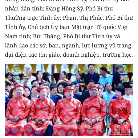
CHƯƠNG TRÌNH OCOP - MỖI XÃ
nhân dân tỉnh; Đặng Hồng Sỹ, Phó Bí thư
MỘT SẢN PHẨM
Thường trực Tỉnh ủy; Phạm Thị Phúc, Phó Bí thư
Tỉnh ủy, Chủ tịch Ủy ban Mặt trận Tổ quốc Việt
RADIO
Nam tỉnh; Bùi Thắng, Phó Bí thư Tỉnh ủy và
MEDIA CENTER
lãnh đạo các sở, ban, ngành, lực lượng vũ trang,
đại diện các tôn giáo, doanh nghiệp, trường học.
E-Magazine
Video
Media Chính trị
Media Kinh tế
Media Văn hóa
Media Xã hội