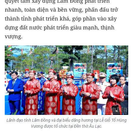
quyết tâm xây dựng Lâm Đồng phát triển
ENGLISH
nhanh, toàn diện và bền vững, phấn đấu trở
thành tỉnh phát triển khá, góp phần vào xây
中文
dựng đất nước phát triển giàu mạnh, thịnh
FRANÇAIS
vượng.
РУССКИЙ
ESPAÑOL
한국어
Lãnh đạo tỉnh Lâm Đồng và đại biểu dâng hương tại Lễ Giỗ Tổ Hùng
Vương được tổ chức tại Đền thờ Âu Lạc.