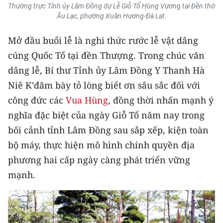
Media Pháp luật
Thường trực Tỉnh ủy Lâm Đồng dự Lễ Giỗ Tổ Hùng Vương tại Đền thờ
Âu Lạc, phường Xuân Hương-Đà Lạt.
Media Du lịch
Mở đầu buổi lễ là nghi thức rước lễ vật dâng
Media Thế giới
cúng Quốc Tổ tại đền Thượng. Trong chúc văn
Media Thể thao
dâng lễ, Bí thư Tỉnh ủy Lâm Đồng Y Thanh Hà
Niê K’đăm bày tỏ lòng biết ơn sâu sắc đối với
Media Giáo dục
công đức các
Vua Hùng
, đồng thời nhấn mạnh ý
Media Y tế
nghĩa đặc biệt của ngày Giỗ Tổ năm nay trong
bối cảnh tỉnh Lâm Đồng sau sắp xếp, kiện toàn
Media Khoa học - Công nghệ
bộ máy, thực hiện mô hình chính quyền địa
Media Môi trường
phương hai cấp ngày càng phát triển vững
mạnh.
Ảnh
Infographic