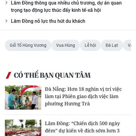
Lâm Đồng thông qua nhiều chủ trương, dự án quan
trọng tạo động lực thúc đẩy kinh tế-xã hội
Lâm Đồng nỗ lực thu hút du khách
Giỗ Tổ Hùng Vương
Vua Hùng
Lễ hội
Đà Lạt
Văn
CÓ THỂ BẠN QUAN TÂM
Đà Nẵng: Hơn 18 nghìn vị trí việc
làm tại Phiên giao dịch việc làm
phường Hương Trà
Lâm Đồng: “Chiến dịch 500 ngày
đêm” dự kiến về đích sớm hơn 3