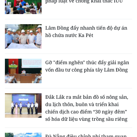
pháp luật về chống khai thác IUU
Lâm Đồng đẩy nhanh tiến độ dự án
hồ chứa nước Ka Pét
Gỡ "điểm nghẽn" thúc đẩy giải ngân
vốn đầu tư công phía tây Lâm Đồng
Đắk Lắk ra mắt bản đồ số nông sản,
du lịch thôn, buôn và triển khai
chiến dịch cao điểm “30 ngày đêm”
số hóa dữ liệu vùng trồng sầu riêng
Đà Nẵng điều chỉnh phí tham quan