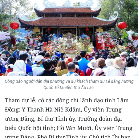
THỂ THAO
GIÁO DỤC
Y TẾ
KHOA HỌC - CÔNG NGHỆ
MÔI TRƯỜNG
BẠN ĐỌC
Đông đảo người dân địa phương và du khách tham dự Lễ dâng hương
Quốc Tổ tại Đền thờ Âu Lạc.
KIỂM CHỨNG THÔNG TIN
Tham dự lễ, có các đồng chí lãnh đạo tỉnh Lâm
Đồng: Y Thanh Hà Niê Kđăm, Ủy viên Trung
TRI THỨC CHUYÊN SÂU
ương Đảng, Bí thư Tỉnh ủy, Trưởng đoàn đại
54 DÂN TỘC VIỆT NAM
biểu Quốc hội tỉnh; Hồ Văn Mười, Ủy viên Trung
ương Đảng, Phó Bí thư Tỉnh ủy, Chủ tịch Ủy ban