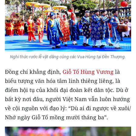
TIN MỚI
TIN ĐỊA PHƯƠNG
Trung du và miền núi phía Bắc
Đồng bằng sông Hồng
Nghi thức rước lễ vật dâng cúng các Vua Hùng tại Đền Thượng.
Bắc Trung Bộ
Đồng chí khẳng định,
Giỗ Tổ Hùng Vương
là
Duyên hải Nam Trung Bộ và Tây
biểu tượng văn hóa tâm linh thiêng liêng, là
Nguyên
điểm hội tụ của khối đại đoàn kết dân tộc. Dù ở
Đông Nam Bộ
bất kỳ nơi đâu, người Việt Nam vẫn luôn hướng
về cội nguồn với đạo lý: “Dù ai đi ngược về xuôi/
Đồng bằng sông Cửu Long
Nhớ ngày Giỗ Tổ mồng mười tháng ba”.
Chuyên trang Hà Nội
Chuyên trang TP. Hồ Chí Minh