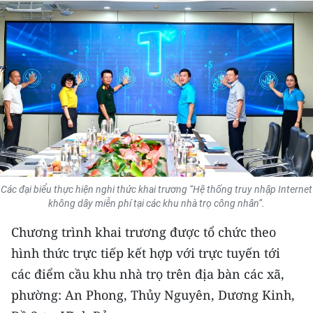
THỂ THAO
GIÁO DỤC
Y TẾ
KHOA HỌC - CÔNG NGHỆ
MÔI TRƯỜNG
BẠN ĐỌC
Các đại biểu thực hiện nghi thức khai trương “Hệ thống truy nhập Internet
không dây miễn phí tại các khu nhà trọ công nhân”.
KIỂM CHỨNG THÔNG TIN
Chương trình khai trương được tổ chức theo
TRI THỨC CHUYÊN SÂU
hình thức trực tiếp kết hợp với trực tuyến tới
các điểm cầu khu nhà trọ trên địa bàn các xã,
54 DÂN TỘC VIỆT NAM
phường: An Phong, Thủy Nguyên, Dương Kinh,