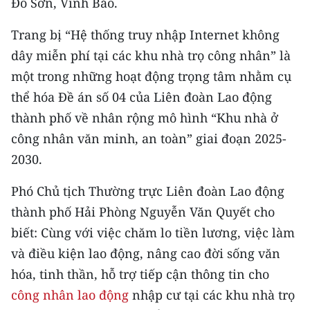
Đồ Sơn, Vĩnh Bảo.
CHƯƠNG TRÌNH OCOP - MỖI XÃ
MỘT SẢN PHẨM
Trang bị “Hệ thống truy nhập Internet không
dây miễn phí tại các khu nhà trọ công nhân” là
RADIO
một trong những hoạt động trọng tâm nhằm cụ
thể hóa Đề án số 04 của Liên đoàn Lao động
MEDIA CENTER
thành phố về nhân rộng mô hình “Khu nhà ở
E-Magazine
công nhân văn minh, an toàn” giai đoạn 2025-
2030.
Video
Phó Chủ tịch Thường trực Liên đoàn Lao động
Media Chính trị
thành phố Hải Phòng Nguyễn Văn Quyết cho
Media Kinh tế
biết: Cùng với việc chăm lo tiền lương, việc làm
và điều kiện lao động, nâng cao đời sống văn
Media Văn hóa
hóa, tinh thần, hỗ trợ tiếp cận thông tin cho
Media Xã hội
công nhân lao động
nhập cư tại các khu nhà trọ