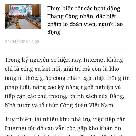
TIN MỚI
Thực hiện tốt các hoạt động
Tháng Công nhân, đặc biệt
TIN ĐỊA PHƯƠNG
chăm lo đoàn viên, người lao
động
Trung du và miền núi phía Bắc
24/04/2026 14:08
Đồng bằng sông Hồng
Trong kỷ nguyên số hiện nay, Internet không
Bắc Trung Bộ
chỉ là công cụ kết nối, giải trí mà còn là kho
Duyên hải Nam Trung Bộ và Tây
tàng tri thức, giúp công nhân cập nhật thông tin
Nguyên
pháp luật, nâng cao kỹ năng nghề nghiệp và
Đông Nam Bộ
tiếp cận các chủ trương, chính sách của Đảng,
Nhà nước và tổ chức Công đoàn Việt Nam.
Đồng bằng sông Cửu Long
Tuy nhiên, tại nhiều khu nhà trọ, việc tiếp cận
Chuyên trang Hà Nội
Internet tốc độ cao vẫn còn gặp khó khăn do
Chuyên trang TP. Hồ Chí Minh