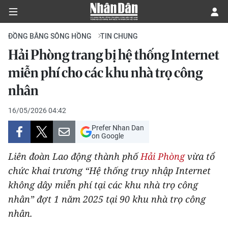
ĐỒNG BẰNG SÔNG HỒNG
TIN CHUNG
Hải Phòng trang bị hệ thống Internet
CHÍNH TRỊ
miễn phí cho các khu nhà trọ công
nhân
KINH TẾ
16/05/2026 04:42
VĂN HÓA
Prefer Nhan Dan
on Google
XÃ HỘI
Liên đoàn Lao động thành phố
Hải Phòng
vừa tổ
PHÁP LUẬT
chức khai trương “Hệ thống truy nhập Internet
không dây miễn phí tại các khu nhà trọ công
DU LỊCH
nhân” đợt 1 năm 2025 tại 90 khu nhà trọ công
nhân.
THẾ GIỚI