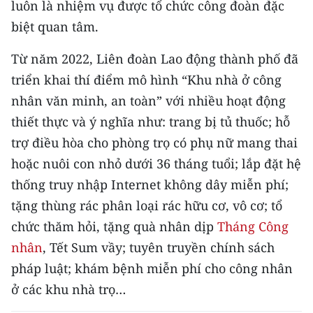
luôn là nhiệm vụ được tổ chức công đoàn đặc
Media Pháp luật
biệt quan tâm.
Media Du lịch
Từ năm 2022, Liên đoàn Lao động thành phố đã
Media Thế giới
triển khai thí điểm mô hình “Khu nhà ở công
Media Thể thao
nhân văn minh, an toàn” với nhiều hoạt động
thiết thực và ý nghĩa như: trang bị tủ thuốc; hỗ
Media Giáo dục
trợ điều hòa cho phòng trọ có phụ nữ mang thai
Media Y tế
hoặc nuôi con nhỏ dưới 36 tháng tuổi; lắp đặt hệ
thống truy nhập Internet không dây miễn phí;
Media Khoa học - Công nghệ
tặng thùng rác phân loại rác hữu cơ, vô cơ; tổ
Media Môi trường
chức thăm hỏi, tặng quà nhân dịp
Tháng Công
nhân
, Tết Sum vầy; tuyên truyền chính sách
Ảnh
pháp luật; khám bệnh miễn phí cho công nhân
Infographic
ở các khu nhà trọ…