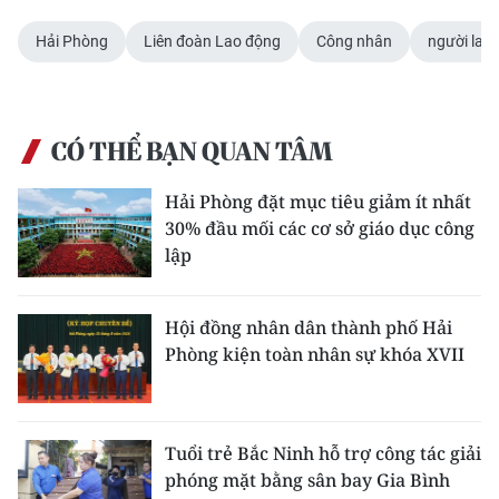
Hải Phòng
Liên đoàn Lao động
Công nhân
người lao
CÓ THỂ BẠN QUAN TÂM
Hải Phòng đặt mục tiêu giảm ít nhất
30% đầu mối các cơ sở giáo dục công
lập
Hội đồng nhân dân thành phố Hải
Phòng kiện toàn nhân sự khóa XVII
Tuổi trẻ Bắc Ninh hỗ trợ công tác giải
phóng mặt bằng sân bay Gia Bình