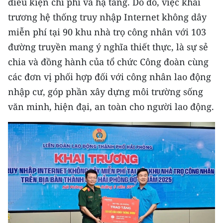
điều kiện chi phí và hạ tầng. Do đó, việc khai
trương hệ thống truy nhập Internet không dây
CHUYÊN ĐỀ
miễn phí tại 90 khu nhà trọ công nhân với 103
CÁC CHUYÊN TRANG
đường truyền mang ý nghĩa thiết thực, là sự sẻ
chia và đồng hành của tổ chức Công đoàn cùng
các đơn vị phối hợp đối với công nhân lao động
VỀ BÁO NHÂN DÂN
nhập cư, góp phần xây dựng môi trường sống
THỜI NAY
văn minh, hiện đại, an toàn cho người lao động.
NHÂN DÂN CUỐI TUẦN
NHÂN DÂN HẰNG THÁNG
MUA BÁO
ĐỌC BÁO IN