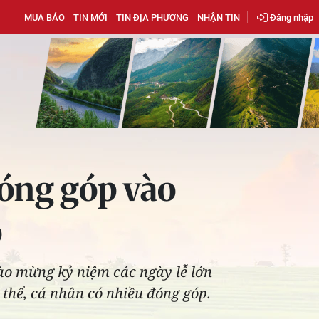
MUA BÁO
TIN MỚI
TIN ĐỊA PHƯƠNG
NHẬN TIN
Đăng nhập
đóng góp vào
ỏ
hào mừng kỷ niệm các ngày lễ lớn
thể, cá nhân có nhiều đóng góp.