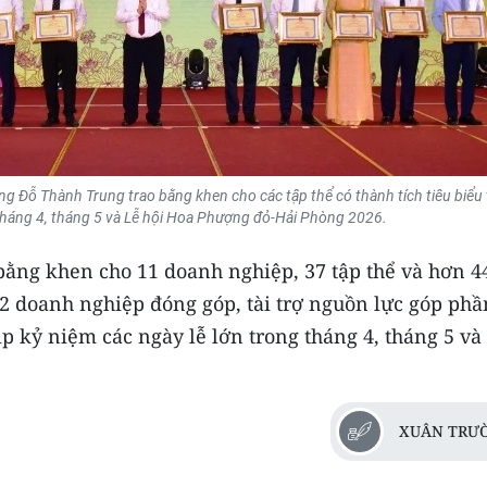
g Đỗ Thành Trung trao bằng khen cho các tập thể có thành tích tiêu biểu
 tháng 4, tháng 5 và Lễ hội Hoa Phượng đỏ-Hải Phòng 2026.
bằng khen cho 11 doanh nghiệp, 37 tập thể và hơn 4
2 doanh nghiệp đóng góp, tài trợ nguồn lực góp phầ
p kỷ niệm các ngày lễ lớn trong tháng 4, tháng 5 và
XUÂN TRƯ