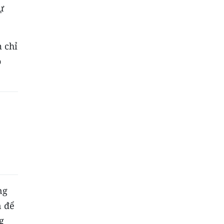
ự
 chỉ
o
ng
n để
g