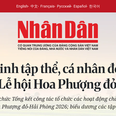
English
中文
Français
Русский
Español
한국어
inh tập thể, cá nhân 
 Lễ hội Hoa Phượng đ
chức Tổng kết công tác tổ chức các hoạt động c
a Phượng đỏ-Hải Phòng 2026; biểu dương các tập 