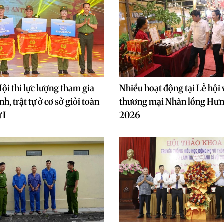
ội thi lực lượng tham gia
Nhiều hoạt động tại Lễ hội 
nh, trật tự ở cơ sở giỏi toàn
thương mại Nhãn lồng Hư
 I
2026