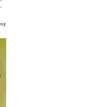
,
ộng