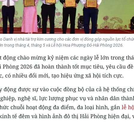
 Danh vị nhà tài trợ kim cương cho các đơn vị đóng góp nguồn lực tổ chứ
ớn trong tháng 4, tháng 5 và Lễ hội Hoa Phượng Đỏ-Hải Phòng 2026.
oạt động chào mừng kỷ niệm các ngày lễ lớn trong th
i Phòng 2026 đã hoàn thành tốt mục tiêu, yêu cầu đề 
c, có nhiều đổi mới, tạo hiệu ứng xã hội tích cực.
uy động được sự vào cuộc đồng bộ của cả hệ thống ch
nghiệp, nghệ sĩ, lực lượng phục vụ và nhân dân thàn
hức chuỗi hoạt động đa điểm, đa loại hình, gắn
lễ hộ
 kinh tế đêm và hình ảnh đô thị Hải Phòng hiện đại, 