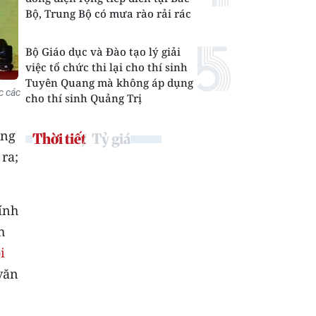
Bộ, Trung Bộ có mưa rào rải rác
Bộ Giáo dục và Đào tạo lý giải
việc tổ chức thi lại cho thí sinh
Tuyên Quang mà không áp dụng
c các
cho thí sinh Quảng Trị
áng
Thời tiết
Tỷ giá
ra;
ính
h
i
văn