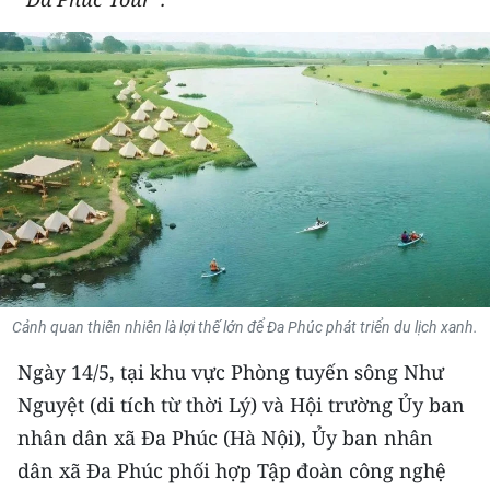
THỂ THAO
GIÁO DỤC
Y TẾ
KHOA HỌC - CÔNG NGHỆ
MÔI TRƯỜNG
BẠN ĐỌC
Cảnh quan thiên nhiên là lợi thế lớn để Đa Phúc phát triển du lịch xanh.
KIỂM CHỨNG THÔNG TIN
Ngày 14/5, tại khu vực Phòng tuyến sông Như
TRI THỨC CHUYÊN SÂU
Nguyệt (di tích từ thời Lý) và Hội trường Ủy ban
nhân dân xã Đa Phúc (Hà Nội), Ủy ban nhân
54 DÂN TỘC VIỆT NAM
dân xã Đa Phúc phối hợp Tập đoàn công nghệ