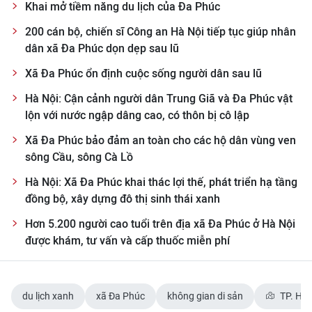
Khai mở tiềm năng du lịch của Đa Phúc
ENGLISH
200 cán bộ, chiến sĩ Công an Hà Nội tiếp tục giúp nhân
中文
dân xã Đa Phúc dọn dẹp sau lũ
Xã Đa Phúc ổn định cuộc sống người dân sau lũ
FRANÇAIS
Hà Nội: Cận cảnh người dân Trung Giã và Đa Phúc vật
РУССКИЙ
lộn với nước ngập dâng cao, có thôn bị cô lập
Xã Đa Phúc bảo đảm an toàn cho các hộ dân vùng ven
ESPAÑOL
sông Cầu, sông Cà Lồ
한국어
Hà Nội: Xã Đa Phúc khai thác lợi thế, phát triển hạ tầng
đồng bộ, xây dựng đô thị sinh thái xanh
Hơn 5.200 người cao tuổi trên địa xã Đa Phúc ở Hà Nội
được khám, tư vấn và cấp thuốc miễn phí
du lịch xanh
xã Đa Phúc
không gian di sản
TP. Hà 