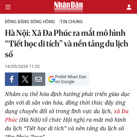
ĐỒNG BẰNG SÔNG HỒNG
TIN CHUNG
Hà Nội: Xã Đa Phúc ra mắt mô hình
CHÍNH TRỊ
“Tiết học di tích” và nền tảng du lịch
số
KINH TẾ
14/05/2026 11:32
VĂN HÓA
Prefer Nhan Dan
on Google
XÃ HỘI
Nhằm cụ thể hóa định hướng phát triển giáo dục
PHÁP LUẬT
gắn với di sản văn hóa, đồng thời thúc đẩy ứng
dụng chuyển đổi số trong lĩnh vực du lịch,
xã Đa
DU LỊCH
Phúc
(Hà Nội) tổ chức Hội nghị ra mắt mô hình
du lịch “Tiết học di tích” và nền tảng du lịch số
THẾ GIỚI
“Đa Phúc Tour”.