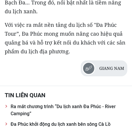
Bạch Đa... Trong đó, nổi bật nhất là tiềm năng
du lịch xanh.
CHUYÊN ĐỀ
Với việc ra mắt nền tảng du lịch số "Đa Phúc
CÁC CHUYÊN TRANG
Tour”, Đa Phúc mong muốn nâng cao hiệu quả
quảng bá và hỗ trợ kết nối du khách với các sản
VỀ BÁO NHÂN DÂN
phẩm du lịch địa phương.
THỜI NAY
GIANG NAM
NHÂN DÂN CUỐI TUẦN
NHÂN DÂN HẰNG THÁNG
TIN LIÊN QUAN
MUA BÁO
Ra mắt chương trình “Du lịch xanh Đa Phúc - River
Camping”
ĐỌC BÁO IN
Đa Phúc khởi động du lịch xanh bên sông Cà Lồ