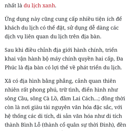
nhất là
du lịch xanh
.
TIN MỚI
Ứng dụng này cũng cung cấp nhiều tiện ích để
TIN ĐỊA PHƯƠNG
khách du lịch có thể đặt, sử dụng dễ dàng các
Trung du và miền núi phía Bắc
dịch vụ liên quan du lịch trên địa bàn.
Đồng bằng sông Hồng
Sau khi điều chỉnh địa giới hành chính, triển
khai vận hành bộ máy chính quyền hai cấp, Đa
Bắc Trung Bộ
Phúc là địa bàn có lợi thế về phát triển du lịch.
Duyên hải Nam Trung Bộ và Tây
Nguyên
Xã có địa hình bằng phẳng, cảnh quan thiên
nhiên rất phong phú, trữ tình, điển hình như
Đông Nam Bộ
sông Cầu, sông Cà Lồ, đầm Lai Cách...; đồng thời
Đồng bằng sông Cửu Long
còn là nơi giàu tài nguyên văn hóa đặc sắc, với
hệ thống các di tích, di sản văn hóa như di tích
Chuyên trang Hà Nội
thành Bình Lỗ (thành cổ quân sự thời Đinh), đền
Chuyên trang TP. Hồ Chí Minh