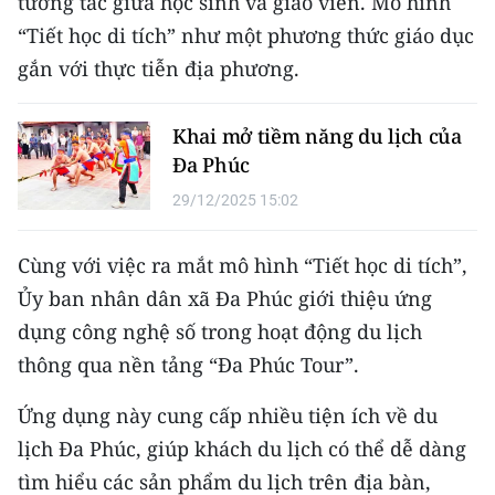
tương tác giữa học sinh và giáo viên. Mô hình
Media Pháp luật
“Tiết học di tích” như một phương thức giáo dục
Media Du lịch
gắn với thực tiễn địa phương.
Media Thế giới
Khai mở tiềm năng du lịch của
Media Thể thao
Đa Phúc
Media Giáo dục
29/12/2025 15:02
Media Y tế
Cùng với việc ra mắt mô hình “Tiết học di tích”,
Ủy ban nhân dân xã Đa Phúc giới thiệu ứng
Media Khoa học - Công nghệ
dụng công nghệ số trong hoạt động du lịch
Media Môi trường
thông qua nền tảng “Đa Phúc Tour”.
Ảnh
Ứng dụng này cung cấp nhiều tiện ích về du
Infographic
lịch Đa Phúc, giúp khách du lịch có thể dễ dàng
tìm hiểu các sản phẩm du lịch trên địa bàn,