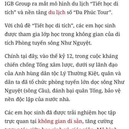
CHƯƠNG TRÌNH OCOP - MỖI XÃ
IGB Group ra mắt mô hình du lịch “Tiết học di
MỘT SẢN PHẨM
tích” và nền tảng
du lịch
số “Đa Phúc Tour”.
Với chủ đề “Tiết học di tích”, các em học sinh
RADIO
được tham gia lớp học trong không gian của di
MEDIA CENTER
tích Phòng tuyến sông Như Nguyệt.
E-Magazine
Chính tại đây, vào thế kỷ 12, trong cuộc kháng
chiến chống Tống xâm lược, dưới sự lãnh đạo
Video
của Anh hùng dân tộc Lý Thường Kiệt, quân và
Media Chính trị
dân ta đã tổ chức phòng tuyến lớn dọc sông Như
Nguyệt (sông Cầu), đánh bại quân Tống, bảo vệ
Media Kinh tế
nền độc lập của nước nhà.
Media Văn hóa
Các em học sinh đã được trải nghiệm học tập
Media Xã hội
trực quan tại
không gian di sản
, tăng cường