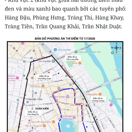
TIN MỚI
đen và màu xanh) bao quanh bởi các tuyến phố:
Hàng Đậu, Phùng Hưng, Tràng Thi, Hàng Khay,
TIN ĐỊA PHƯƠNG
Tràng Tiền, Trần Quang Khải, Trần Nhật Duật.
Trung du và miền núi phía Bắc
Đồng bằng sông Hồng
Bắc Trung Bộ
Duyên hải Nam Trung Bộ và Tây
Nguyên
Đông Nam Bộ
Đồng bằng sông Cửu Long
Chuyên trang Hà Nội
Chuyên trang TP. Hồ Chí Minh