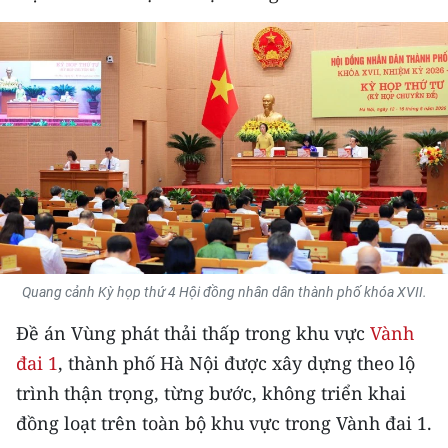
THỂ THAO
GIÁO DỤC
Y TẾ
KHOA HỌC - CÔNG NGHỆ
MÔI TRƯỜNG
BẠN ĐỌC
Quang cảnh Kỳ họp thứ 4 Hội đồng nhân dân thành phố khóa XVII.
KIỂM CHỨNG THÔNG TIN
Đề án Vùng phát thải thấp trong khu vực
Vành
TRI THỨC CHUYÊN SÂU
đai 1
, thành phố Hà Nội được xây dựng theo lộ
trình thận trọng, từng bước, không triển khai
54 DÂN TỘC VIỆT NAM
đồng loạt trên toàn bộ khu vực trong Vành đai 1.