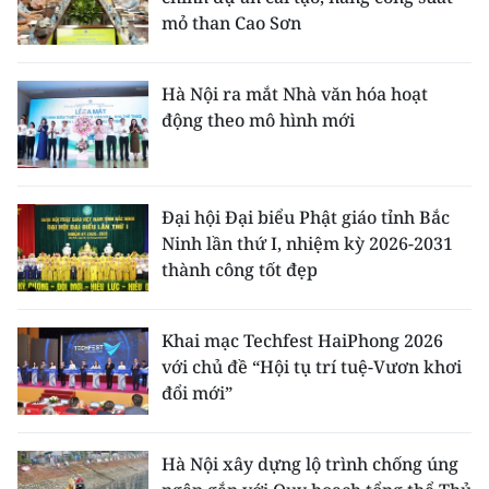
mỏ than Cao Sơn
Hà Nội ra mắt Nhà văn hóa hoạt
động theo mô hình mới
Đại hội Đại biểu Phật giáo tỉnh Bắc
Ninh lần thứ I, nhiệm kỳ 2026-2031
thành công tốt đẹp
Khai mạc Techfest HaiPhong 2026
với chủ đề “Hội tụ trí tuệ-Vươn khơi
đổi mới”
Hà Nội xây dựng lộ trình chống úng