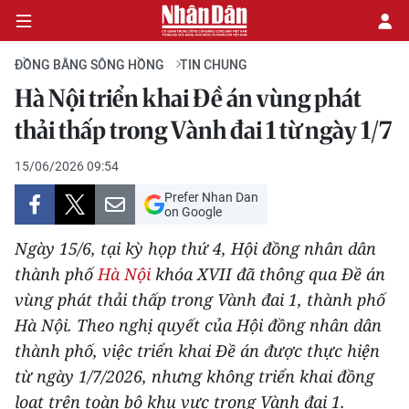
ĐỒNG BẰNG SÔNG HỒNG
TIN CHUNG
Hà Nội triển khai Đề án vùng phát
CHÍNH TRỊ
thải thấp trong Vành đai 1 từ ngày 1/7
KINH TẾ
15/06/2026 09:54
Prefer Nhan Dan
VĂN HÓA
on Google
Ngày 15/6, tại kỳ họp thứ 4, Hội đồng nhân dân
XÃ HỘI
thành phố
Hà Nội
khóa XVII đã thông qua Đề án
vùng phát thải thấp trong Vành đai 1, thành phố
PHÁP LUẬT
Hà Nội. Theo nghị quyết của Hội đồng nhân dân
DU LỊCH
thành phố, việc triển khai Đề án được thực hiện
từ ngày 1/7/2026, nhưng không triển khai đồng
THẾ GIỚI
loạt trên toàn bộ khu vực trong Vành đai 1.