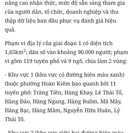
nâng cao nhận thức, mức độ sẵn sàng tham gia
Media Pháp luật
của người dân, tổ chức, doanh nghiệp và thu
Media Du lịch
thập dữ liệu ban đầu phục vụ đánh giá hiệu
Media Thế giới
quả.
Media Thể thao
Phạm vi địa lý của giai đoạn 1 có diện tích
2
1,65km
; dân số vào khoảng 90.000 người; phạm
Media Giáo dục
vi gồm 119 tuyến phố và 9 ngõ, chia làm 2 vùng:
Media Y tế
- Khu vực 1 (khu vực có đường biên màu xanh)
Media Khoa học - Công nghệ
thuộc phường Hoàn Kiếm bao quanh bởi 11
tuyến phố: Tràng Tiền, Hàng Khay, Lê Thái Tổ,
Media Môi trường
Hàng Đào, Hàng Ngang, Hàng Buồm, Mã Mây,
Ảnh
Hàng Bạc, Hàng Mắm, Nguyễn Hữu Huân, Lý
Thái Tổ.
Infographic
- Khu vực 2 (khu vực giữa hai đường biên màu