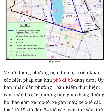
CHUYÊN ĐỀ
CÁC CHUYÊN TRANG
VỀ BÁO NHÂN DÂN
THỜI NAY
NHÂN DÂN CUỐI TUẦN
Về lưu thông phương tiện, tiếp tục triển khai
NHÂN DÂN HẰNG THÁNG
các biện pháp của khu
phố đi bộ
đang được Ủy
MUA BÁO
ban nhân dân phường Hoàn Kiếm thực hiện;
cấm toàn bộ các phương tiện giao thông đường
ĐỌC BÁO IN
bộ (bao gồm xe mô-tô, xe gắn máy, xe ô-tô các
loại) từ 19 giờ đến 24 giờ các ngày thứ sáu, thứ