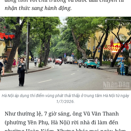
THỂ THAO
nhận thức sang hành động.
GIÁO DỤC
Y TẾ
KHOA HỌC - CÔNG NGHỆ
MÔI TRƯỜNG
BẠN ĐỌC
KIỂM CHỨNG THÔNG TIN
Hà Nội áp dụng thí điểm vùng phát thải thấp ở trung tâm Hà Nội từ ngày
1/7/2026.
TRI THỨC CHUYÊN SÂU
Như thường lệ, 7 giờ sáng, ông Vũ Văn Thanh
54 DÂN TỘC VIỆT NAM
(phường Yên Phụ, Hà Nội) rời nhà đi làm đến