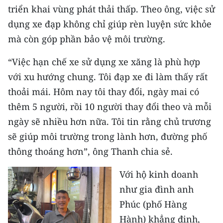
ENGLISH
triển khai vùng phát thải thấp. Theo ông, việc sử
dụng xe đạp không chỉ giúp rèn luyện sức khỏe
中文
mà còn góp phần bảo vệ môi trường.
FRANÇAIS
“Việc hạn chế xe sử dụng xe xăng là phù hợp
với xu hướng chung. Tôi đạp xe đi làm thấy rất
РУССКИЙ
thoải mái. Hôm nay tôi thay đổi, ngày mai có
ESPAÑOL
thêm 5 người, rồi 10 người thay đổi theo và mỗi
ngày sẽ nhiều hơn nữa. Tôi tin rằng chủ trương
한국어
sẽ giúp môi trường trong lành hơn, đường phố
thông thoáng hơn”, ông Thanh chia sẻ.
Với hộ kinh doanh
như gia đình anh
Phúc (phố Hàng
Hành) khẳng định,