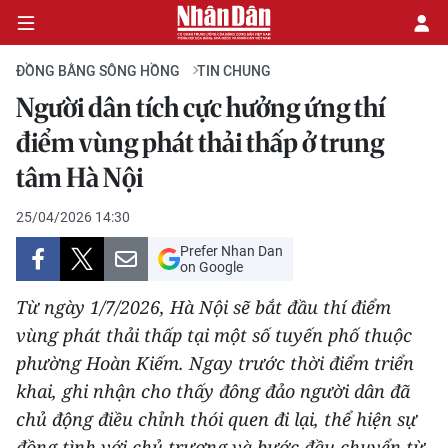
ĐỒNG BẰNG SÔNG HỒNG
TIN CHUNG
Người dân tích cực hưởng ứng thí
CHÍNH TRỊ
điểm vùng phát thải thấp ở trung
tâm Hà Nội
KINH TẾ
25/04/2026 14:30
VĂN HÓA
Prefer Nhan Dan
on Google
XÃ HỘI
Từ ngày 1/7/2026, Hà Nội sẽ bắt đầu thí điểm
PHÁP LUẬT
vùng phát thải thấp tại một số tuyến phố thuộc
phường Hoàn Kiếm. Ngay trước thời điểm triển
DU LỊCH
khai, ghi nhận cho thấy đông đảo người dân đã
chủ động điều chỉnh thói quen đi lại, thể hiện sự
THẾ GIỚI
đồng tình với chủ trương và bước đầu chuyển từ