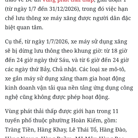
TIN MỚI
(từ ngày 1/7 đến 31/12/2026), trong đó việc hạn
chế lưu thông xe máy xăng được người dân đặc
TIN ĐỊA PHƯƠNG
biệt quan tâm.
Trung du và miền núi phía Bắc
Cụ thể, từ ngày 1/7/2026, xe máy sử dụng xăng
Đồng bằng sông Hồng
sẽ bị dừng lưu thông theo khung giờ: từ 18 giờ
đến 24 giờ ngày thứ Sáu, và từ 6 giờ đến 24 giờ
Bắc Trung Bộ
các ngày thứ Bảy, Chủ nhật. Các loại xe mô-tô,
Duyên hải Nam Trung Bộ và Tây
xe gắn máy sử dụng xăng tham gia hoạt động
Nguyên
kinh doanh vận tải qua nền tảng ứng dụng công
nghệ cũng không được phép hoạt động.
Đông Nam Bộ
Đồng bằng sông Cửu Long
Vùng phát thải thấp được giới hạn trong 11
tuyến phố thuộc phường Hoàn Kiếm, gồm:
Chuyên trang Hà Nội
Tràng Tiền, Hàng Khay, Lê Thái Tổ, Hàng Đào,
Chuyên trang TP. Hồ Chí Minh