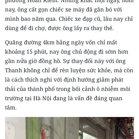
phường Hoàn Kiếm. Nhưng khác mọi ngày, hôm
CHƯƠNG TRÌNH OCOP - MỖI XÃ
nay, ông cất gọn chiếc xe máy đã gắn bó với
MỘT SẢN PHẨM
mình bao năm qua. Chiếc xe đạp cũ, lâu nay chỉ
dùng để đi chợ, được ông lấy ra thay thế.
RADIO
Quãng đường 4km hằng ngày vốn chỉ mất
MEDIA CENTER
khoảng 15 phút, nay ông chủ động đi sớm hơn
E-Magazine
gần nửa giờ đồng hồ. Sự thay đổi này với ông
Thanh không chỉ để rèn luyện sức khỏe, mà còn
Video
là cách thích nghi với định hướng giảm phát
Media Chính trị
thải của thành phố trong bối cảnh ô nhiễm môi
trường tại Hà Nội đang là vấn đề đáng quan
Media Kinh tế
tâm.
Media Văn hóa
Media Xã hội