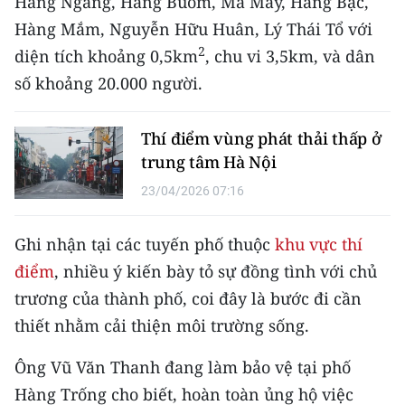
Hàng Ngang, Hàng Buồm, Mã Mây, Hàng Bạc,
Hàng Mắm, Nguyễn Hữu Huân, Lý Thái Tổ với
CHUYÊN ĐỀ
2
diện tích khoảng 0,5km
, chu vi 3,5km, và dân
CÁC CHUYÊN TRANG
số khoảng 20.000 người.
Thí điểm vùng phát thải thấp ở
VỀ BÁO NHÂN DÂN
trung tâm Hà Nội
THỜI NAY
23/04/2026 07:16
NHÂN DÂN CUỐI TUẦN
Ghi nhận tại các tuyến phố thuộc
khu vực thí
điểm
, nhiều ý kiến bày tỏ sự đồng tình với chủ
NHÂN DÂN HẰNG THÁNG
trương của thành phố, coi đây là bước đi cần
MUA BÁO
thiết nhằm cải thiện môi trường sống.
ĐỌC BÁO IN
Ông Vũ Văn Thanh đang làm bảo vệ tại phố
Hàng Trống cho biết, hoàn toàn ủng hộ việc