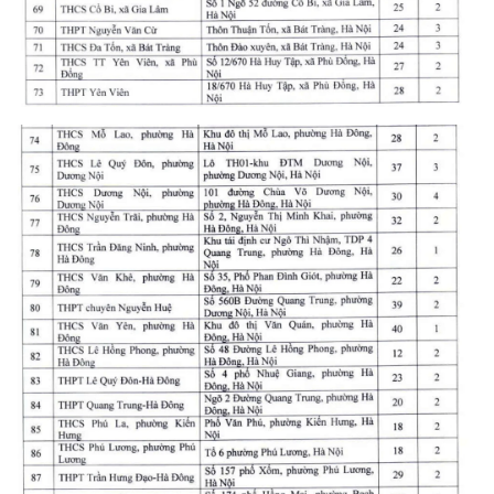
ENGLISH
中文
FRANÇAIS
РУССКИЙ
ESPAÑOL
한국어