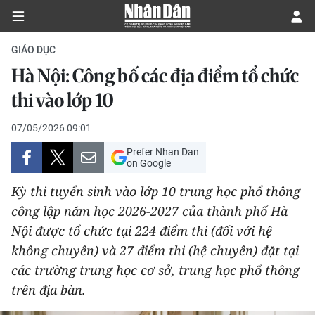
GIÁO DỤC
Hà Nội: Công bố các địa điểm tổ chức
CHÍNH TRỊ
thi vào lớp 10
KINH TẾ
07/05/2026 09:01
Prefer Nhan Dan
VĂN HÓA
on Google
Kỳ thi tuyển sinh vào lớp 10 trung học phổ thông
XÃ HỘI
công lập năm học 2026-2027 của thành phố Hà
Nội được tổ chức tại 224 điểm thi (đối với hệ
PHÁP LUẬT
không chuyên) và 27 điểm thi (hệ chuyên) đặt tại
DU LỊCH
các trường trung học cơ sở, trung học phổ thông
trên địa bàn.
THẾ GIỚI