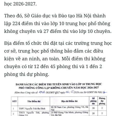
CHƯƠNG TRÌNH OCOP - MỖI XÃ
học 2026-2027.
MỘT SẢN PHẨM
Theo đó, Sở Giáo dục và Đào tạo Hà Nội thành
lập 224 điểm thi vào lớp 10 trung học phổ thông
RADIO
không chuyên và 27 điểm thi vào lớp 10 chuyên.
MEDIA CENTER
Địa điểm tổ chức thi đặt tại các trường trung học
E-Magazine
cơ sở, trung học phổ thông bảo đảm các điều
kiện về an ninh, an toàn. Mỗi điểm thi không
Video
chuyên có từ 12 đến 45 phòng thi và 1 đến 2
Media Chính trị
phòng thi dự phòng.
Media Kinh tế
Media Văn hóa
Media Xã hội