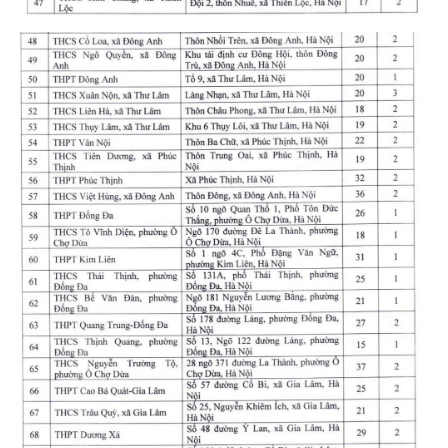
CHUYÊN ĐỀ
CÁC CHUYÊN TRANG
VỀ BÁO NHÂN DÂN
THỜI NAY
NHÂN DÂN CUỐI TUẦN
NHÂN DÂN HẰNG THÁNG
MUA BÁO
ĐỌC BÁO IN