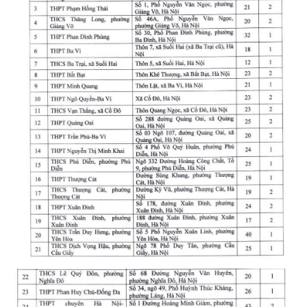
Media Pháp luật
Media Du lịch
Media Thế giới
Media Thể thao
Media Giáo dục
Media Y tế
Media Khoa học - Công nghệ
Media Môi trường
Ảnh
Infographic