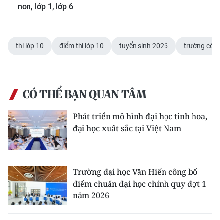
non, lớp 1, lớp 6
thi lớp 10
điểm thi lớp 10
tuyển sinh 2026
trường công
CÓ THỂ BẠN QUAN TÂM
Phát triển mô hình đại học tinh hoa,
đại học xuất sắc tại Việt Nam
Trường đại học Văn Hiến công bố
điểm chuẩn đại học chính quy đợt 1
năm 2026