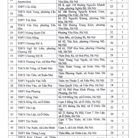
TIN MỚI
TIN ĐỊA PHƯƠNG
Trung du và miền núi phía Bắc
Đồng bằng sông Hồng
Bắc Trung Bộ
Duyên hải Nam Trung Bộ và Tây
Nguyên
Đông Nam Bộ
Đồng bằng sông Cửu Long
Chuyên trang Hà Nội
Chuyên trang TP. Hồ Chí Minh