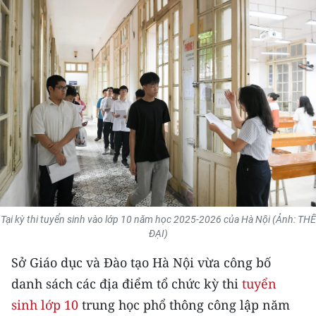
THỂ THAO
GIÁO DỤC
Y TẾ
KHOA HỌC - CÔNG NGHỆ
MÔI TRƯỜNG
BẠN ĐỌC
KIỂM CHỨNG THÔNG TIN
Tại kỳ thi tuyển sinh vào lớp 10 năm học 2025-2026 của Hà Nội (Ảnh: THẾ
ĐẠI)
TRI THỨC CHUYÊN SÂU
Sở Giáo dục và Đào tạo Hà Nội vừa công bố
danh sách các địa điểm tổ chức kỳ thi
tuyển
54 DÂN TỘC VIỆT NAM
sinh lớp 10
trung học phổ thông công lập năm