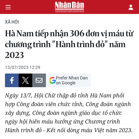
XÃ HỘI
Hà Nam tiếp nhận 306 đơn vị máu từ
CHÍNH TRỊ
chương trình "Hành trình đỏ" năm
2023
KINH TẾ
13/07/2023 12:29
VĂN HÓA
Prefer Nhan Dan
on Google
XÃ HỘI
Ngày 13/7, Hội Chữ thập đỏ tỉnh Hà Nam phối
PHÁP LUẬT
hợp Công đoàn viên chức tỉnh, Công đoàn ngành
xây dựng, Công đoàn ngành giáo dục tổ chức
DU LỊCH
ngày hội hiến máu hưởng ứng Chương trình
Hành trình đỏ - Kết nối dòng máu Việt năm 2023.
THẾ GIỚI