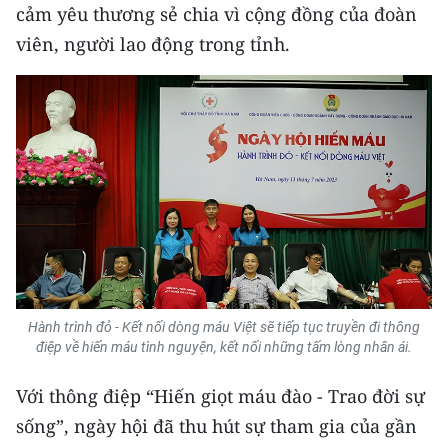
CHƯƠNG TRÌNH OCOP - MỖI XÃ
cảm yêu thương sẻ chia vì cộng đồng của đoàn
MỘT SẢN PHẨM
viên, người lao động trong tỉnh.
RADIO
MEDIA CENTER
E-Magazine
Video
Media Chính trị
Media Kinh tế
Hành trình đỏ - Kết nối dòng máu Việt sẽ tiếp tục truyền đi thông
điệp về hiến máu tình nguyện, kết nối những tấm lòng nhân ái.
Media Văn hóa
Với thông điệp “Hiến giọt máu đào - Trao đời sự
Media Xã hội
sống”, ngày hội đã thu hút sự tham gia của gần