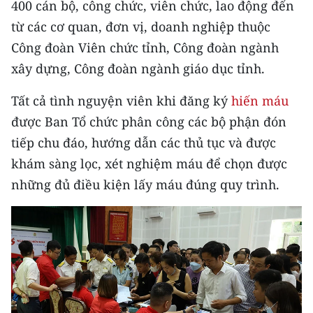
400 cán bộ, công chức, viên chức, lao động đến
Media Pháp luật
từ các cơ quan, đơn vị, doanh nghiệp thuộc
Media Du lịch
Công đoàn Viên chức tỉnh, Công đoàn ngành
Media Thế giới
xây dựng, Công đoàn ngành giáo dục tỉnh.
Media Thể thao
Tất cả tình nguyện viên khi đăng ký
hiến máu
được Ban Tổ chức phân công các bộ phận đón
Media Giáo dục
tiếp chu đáo, hướng dẫn các thủ tục và được
Media Y tế
khám sàng lọc, xét nghiệm máu để chọn được
những đủ điều kiện lấy máu đúng quy trình.
Media Khoa học - Công nghệ
Media Môi trường
Ảnh
Infographic