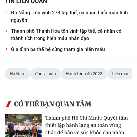
TIN LIÊN QUAN
CHUYÊN ĐỀ
Đà Nẵng: Tôn vinh 273 tập thể, cá nhân hiến máu tình
nguyện
CÁC CHUYÊN TRANG
Thành phố Thanh Hóa tôn vinh tập thể, cá nhân có
thành tích trong hiến máu nhân đạo
VỀ BÁO NHÂN DÂN
Gia đình ba thế hệ cùng tham gia hiến máu
THỜI NAY
Hà Nam
đơn vị máu
Hành trình đỏ 2023
hiến máu
NHÂN DÂN CUỐI TUẦN
NHÂN DÂN HẰNG THÁNG
CÓ THỂ BẠN QUAN TÂM
MUA BÁO
Thành phố Hồ Chí Minh: Quyết tâm
ĐỌC BÁO IN
thiết lập hành lang an toàn vững
chắc để bảo vệ sức khỏe cho nhân