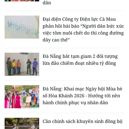
dân
ENGLISH
中文
Đại diện Công ty Điện lực Cà Mau
phản hồi bài báo “Người dân bức xúc
FRANÇAIS
việc tôm nuôi chết do thi công đường
dây cao thế”
РУССКИЙ
Đà Nẵng bắt tạm giam 2 đối tượng
ESPAÑOL
lừa đảo chiếm đoạt nhiều tỷ đồng
한국어
Đà Nẵng: Khai mạc Ngày hội Mùa hè
số Hòa Khánh 2026 - Hướng tới nền
hành chính phục vụ nhân dân
Cần chính sách khuyến sinh đồng bộ