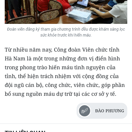
TIN MỚI
TIN ĐỊA PHƯƠNG
Đoàn viên đăng ký tham gia chương trình đều được khám sàng lọc
Trung du và miền núi phía Bắc
sức khỏe trước khi hiến máu.
Đồng bằng sông Hồng
Từ nhiều năm nay, Công đoàn Viên chức tỉnh
Hà Nam là một trong những đơn vị điển hình
Bắc Trung Bộ
trong phong trào hiến máu tình nguyện của
Duyên hải Nam Trung Bộ và Tây
tỉnh, thể hiện trách nhiệm với cộng đồng của
Nguyên
đội ngũ cán bộ, công chức, viên chức, góp phần
Đông Nam Bộ
bổ sung nguồn máu dự trữ tại các cơ sở y tế.
Đồng bằng sông Cửu Long
ĐÀO PHƯƠNG
Chuyên trang Hà Nội
Chuyên trang TP. Hồ Chí Minh