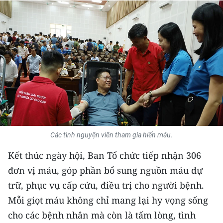
THỂ THAO
GIÁO DỤC
Y TẾ
KHOA HỌC - CÔNG NGHỆ
MÔI TRƯỜNG
BẠN ĐỌC
Các tình nguyện viên tham gia hiến máu.
Kết thúc ngày hội, Ban Tổ chức tiếp nhận 306
KIỂM CHỨNG THÔNG TIN
đơn vị máu, góp phần bổ sung nguồn máu dự
TRI THỨC CHUYÊN SÂU
trữ, phục vụ cấp cứu, điều trị cho người bệnh.
Mỗi giọt máu không chỉ mang lại hy vọng sống
54 DÂN TỘC VIỆT NAM
cho các bệnh nhân mà còn là tấm lòng, tình