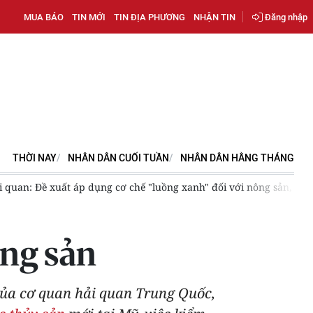
MUA BÁO
TIN MỚI
TIN ĐỊA PHƯƠNG
NHẬN TIN
Đăng nhập
THỜI NAY
NHÂN DÂN CUỐI TUẦN
NHÂN DÂN HẰNG THÁNG
 quan: Đề xuất áp dụng cơ chế "luồng xanh" đối với nông sản, thủ
ông sản
 của cơ quan hải quan Trung Quốc,