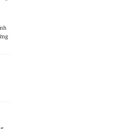
ính
hứng
ng