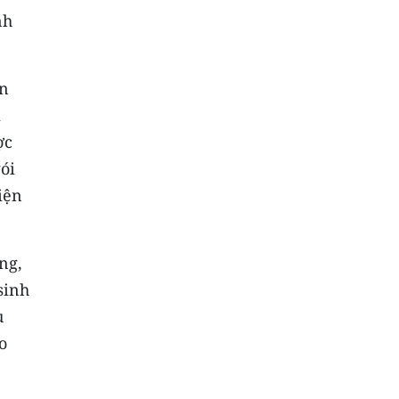
nh
ện
m
ợc
ói
iện
ng,
sinh
u
o