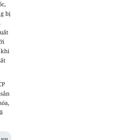
ốc,
g bị
à
uất
ới
 khi
ất
CP
 sản
hóa,
mã
ANH