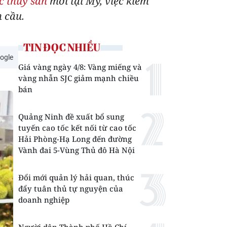
c thủy sản
mới tại Mỹ, việc kiểm
 cầu.
TIN ĐỌC NHIỀU
ogle
Giá vàng ngày 4/8: Vàng miếng và
vàng nhẫn SJC giảm mạnh chiều
bán
Quảng Ninh đề xuất bổ sung
tuyến cao tốc kết nối từ cao tốc
Hải Phòng-Hạ Long đến đường
Vành đai 5-Vùng Thủ đô Hà Nội
Đổi mới quản lý hải quan, thúc
đẩy tuân thủ tự nguyện của
doanh nghiệp