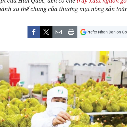
hận của Hàn Quốc, đến cơ chế
truy xuất nguồn gố
thành xu thế chung của thương mại nông sản toàn
Prefer Nhan Dan on Go