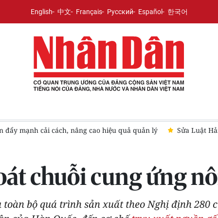
English
中文
Français
Русский
Español
한국어
n đẩy mạnh cải cách, nâng cao hiệu quả quản lý
Sửa Luật Hải
oát chuỗi cung ứng n
u toàn bộ quá trình sản xuất theo Nghị định 280