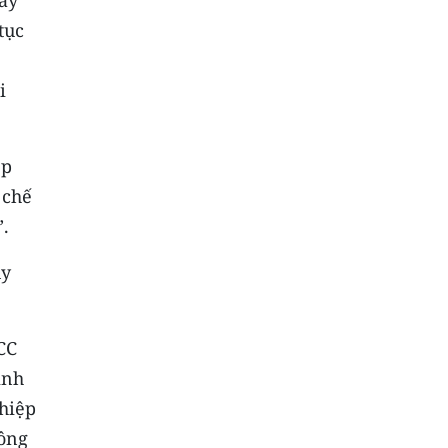
ay
tục
i
ệp
 chế
”.
uy
CC
ình
ghiệp
hông