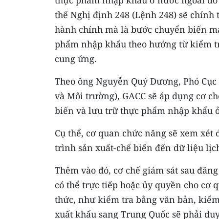
thực phẩm nhập khẩu ở nước ngoài do 
thế Nghị định 248 (Lệnh 248) sẽ chính t
hành chính mà là bước chuyển biến mạ
phẩm nhập khẩu theo hướng từ kiểm tra
cung ứng.
Theo ông Nguyễn Quý Dương, Phó Cục t
và Môi trường), GACC sẽ áp dụng cơ ch
biến và lưu trữ thực phẩm nhập khẩu ở 
Cụ thể, cơ quan chức năng sẽ xem xét đ
trình sản xuất-chế biến đến dữ liệu lịc
Thêm vào đó, cơ chế giám sát sau đăng
có thể trực tiếp hoặc ủy quyền cho cơ
thức, như kiểm tra bằng văn bản, kiểm 
xuất khẩu sang Trung Quốc sẽ phải duy 