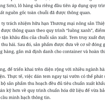
ng Sơn), lô hàng sầu riêng đầu tiên áp dụng quy trì
uất nguồn gốc toàn chuỗi đã được thông quan.
 ty trách nhiệm hữu hạn Thương mại nông sản Thi
 được thông quan theo quy trình “luồng xanh”, điể
ề tận khâu đầu của chuỗi sản xuất. Tem truy xuất đư
 thu hái. Sau đó, sản phẩm được đưa về cơ sở đóng g
ng hàng, gắn mã định danh cho container và hoàn th
ng, để triển khai trên diện rộng với nhiều ngành hà
ện. Thực tế, việc dán tem ngay tại vườn có thể phát 
 bộ sản phẩm thu hoạch đều đủ tiêu chuẩn xuất khẩ
toán kỹ hơn về quy trình chuẩn hóa dữ liệu để vừa bả
cầu minh bạch thông tin.