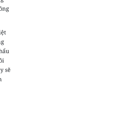
đồng
iệt
ng
khẩu
ôi
y sẽ
n