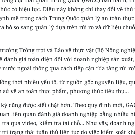
Tổng cục Hải quan Trung Quốc (GACC) ban hành, th
hức có hiệu lực. Điều này không chỉ thay đổi về thủ 
nh mẽ trong cách Trung Quốc quản lý an toàn thực
 hồ sơ sang quản lý dựa trên rủi ro và dữ liệu chuỗ
rưởng Trồng trọt và Bảo vệ thực vật (Bộ Nông nghi
ế đánh giá toàn diện đối với doanh nghiệp sản xuất,
nước ngoài thông qua cách tiếp cận “đa tầng rủi ro
ồng thời nhiều yếu tố, từ nguồn gốc nguyên liệu, q
h sử về an toàn thực phẩm, phương thức tiêu thụ...
 ký cũng được siết chặt hơn. Theo quy định mới, GA
 quan liên quan đánh giá doanh nghiệp bằng nhiều h
tra qua video, kiểm tra tại chỗ... Như vậy, doanh n
trì trạng thái tuân thủ liên tục do việc kiểm soát k