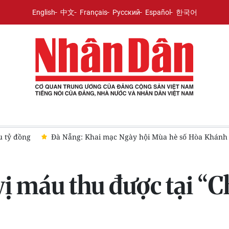
English
中文
Français
Русский
Español
한국어
6 - Hướng tới nền hành chính phục vụ nhân dân
Cần chính s
ị máu thu được tại “