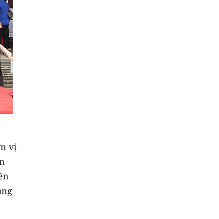
n vị
ện
rên
ong