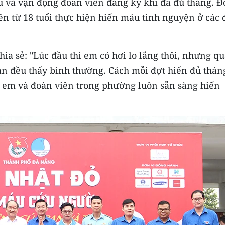
u và vận động đoàn viên đăng ký khi đã đủ tháng. 
n từ 18 tuổi thực hiện hiến máu tình nguyện ở các
a sẻ: "Lúc đầu thì em có hơi lo lắng thôi, nhưng q
ạn đều thấy bình thường. Cách mỗi đợt hiến đủ thán
hì em và đoàn viên trong phường luôn sẵn sàng hiến