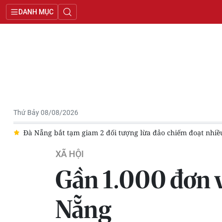
DANH MỤC
Thứ Bảy 08/08/2026
 đồng
Đà Nẵng: Khai mạc Ngày hội Mùa hè số Hòa Khánh 202
XÃ HỘI
Gần 1.000 đơn v
Nẵng