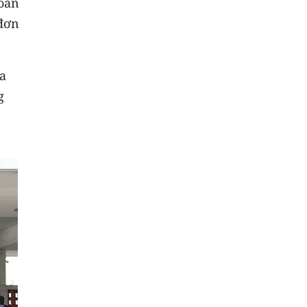
Đoàn
 đơn
ua
g