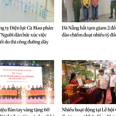
ng ty Điện lực Cà Mau phản
Đà Nẵng bắt tạm giam 2 đối
 “Người dân bức xúc việc
đảo chiếm đoạt nhiều tỷ đ
ết do thi công đường dây
iệu Bàn tay vàng tặng 60
Nhiều hoạt động tại Lễ hội 