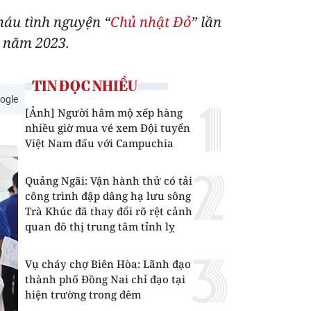
máu tình nguyện “
Chủ nhật Đỏ
” lần
n năm 2023.
TIN ĐỌC NHIỀU
ogle
[Ảnh] Người hâm mộ xếp hàng
nhiều giờ mua vé xem Đội tuyển
Việt Nam đấu với Campuchia
Quảng Ngãi: Vận hành thử có tải
công trình đập dâng hạ lưu sông
Trà Khúc đã thay đổi rõ rệt cảnh
quan đô thị trung tâm tỉnh lỵ
Vụ cháy chợ Biên Hòa: Lãnh đạo
thành phố Đồng Nai chỉ đạo tại
hiện trường trong đêm