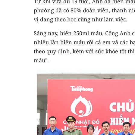
Từ khi vừa đủ 19 tuổi, Anh đã hiến má
phường đã có 80% đoàn viên, thanh niê
vị đang theo học cũng như làm việc.
Sáng nay, hiến 250ml máu, Công Anh chi
nhiều lần hiến máu rồi cả em và các b
theo quy định, kèm với sức khỏe tốt t
máu".