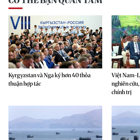
CÓ THỂ BẠN QUAN TÂM
Kyrgyzstan và Nga ký hơn 40 thỏa
Việt Nam-L
thuận hợp tác
nghiên cứu, 
chính trị