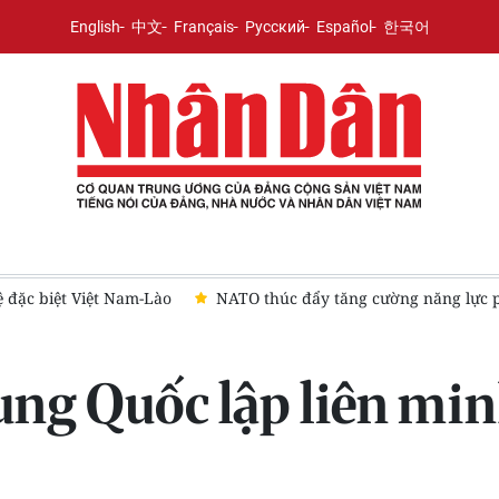
English
中文
Français
Русский
Español
한국어
ệt Nam-Lào
NATO thúc đẩy tăng cường năng lực phòng không 
rung Quốc lập liên min