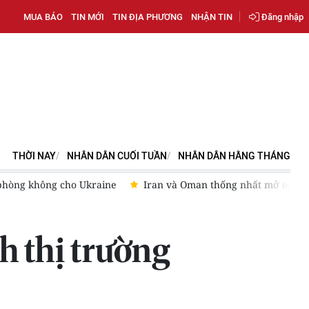
MUA BÁO
TIN MỚI
TIN ĐỊA PHƯƠNG
NHẬN TIN
Đăng nhập
THỜI NAY
NHÂN DÂN CUỐI TUẦN
NHÂN DÂN HẰNG THÁNG
cho Ukraine
Iran và Oman thống nhất mở eo biển Hormuz 60
h thị trường