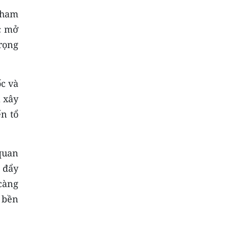
tham
ục mở
trọng
ốc và
à xây
n tổ
quan
 đẩy
 càng
 bền