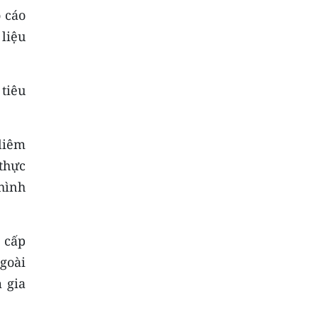
 cáo
liệu
tiêu
liêm
 thực
 hình
 cấp
goài
 gia