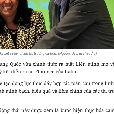
ễ ký kết về liên minh thị trường carbon. (Nguồn: Ủy ban châu Âu)
rung Quốc vừa chính thức ra mắt Liên minh mở về
 kết diễn ra tại Florence của Italia.
 tạo động lực thúc đẩy hợp tác toàn cầu trong lĩnh
nh minh bạch, hiệu quả và liêm chính của các thị t
động thái này được xem là bước hiện thực hóa cam