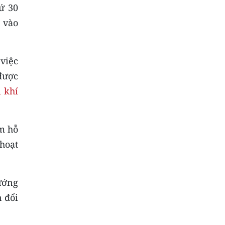
ứ 30
 vào
 việc
được
 khí
m hỗ
hoạt
ướng
n đổi