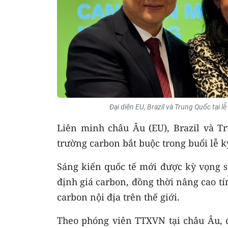
Đại diện EU, Brazil và Trung Quốc tại l
Liên minh châu Âu (EU), Brazil và T
trường carbon bắt buộc trong buổi lễ ký
Sáng kiến quốc tế mới được kỳ vọng sẽ
định giá carbon, đồng thời nâng cao tí
carbon nội địa trên thế giới.
Theo phóng viên TTXVN tại châu Âu, 