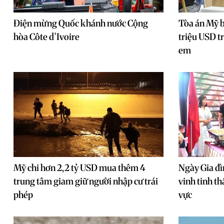
Điện mừng Quốc khánh nước Cộng
Tòa án Mỹ 
hòa Côte d’Ivoire
triệu USD tr
em
Mỹ chi hơn 2,2 tỷ USD mua thêm 4
Ngày Gia đ
trung tâm giam giữ người nhập cư trái
vinh tinh t
phép
vực