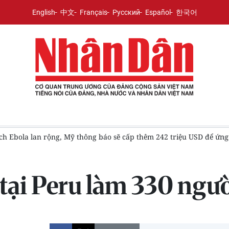
English
中文
Français
Русский
Español
한국어
ch Ebola lan rộng, Mỹ thông báo sẽ cấp thêm 242 triệu USD để ứn
ại Peru làm 330 ngườ