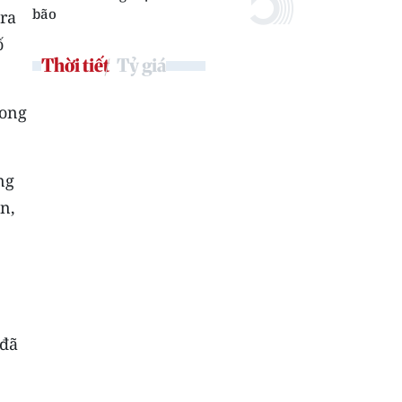
bão
 ra
ố
Thời tiết
Tỷ giá
rong
ng
n,
 đã