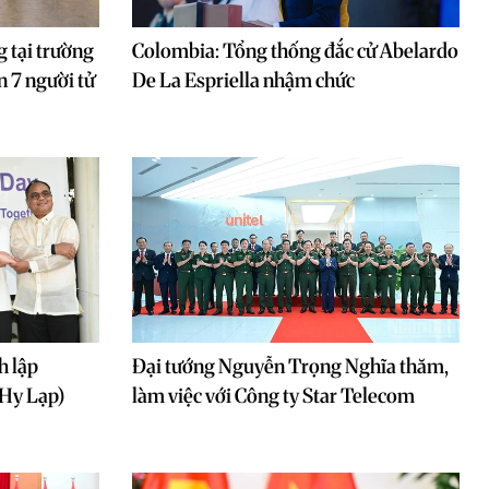
g tại trường
Colombia: Tổng thống đắc cử Abelardo
n 7 người tử
De La Espriella nhậm chức
h lập
Đại tướng Nguyễn Trọng Nghĩa thăm,
(Hy Lạp)
làm việc với Công ty Star Telecom