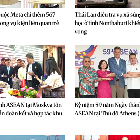
buộc Meta chi thêm 567
Thái Lan điều tra vụ xả sún
ong vụ kiện liên quan trẻ
học ở tỉnh Nonthaburi khiế
vong
ình ASEAN tại Moskva tôn
Kỷ niệm 59 năm Ngày thàn
hần đoàn kết và hợp tác khu
ASEAN tại Thủ đô Athens 