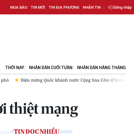
MUA BÁO
TIN MỚI
TIN ĐỊA PHƯƠNG
NHẬN TIN
Đăng nhập
THỜI NAY
NHÂN DÂN CUỐI TUẦN
NHÂN DÂN HẰNG THÁNG
g phó
Điện mừng Quốc khánh nước Cộng hòa Côte d’Ivoire
i thiệt mạng
TIN ĐỌC NHIỀU