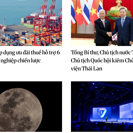
 dụng ưu đãi thuế hỗ trợ 6
Tổng Bí thư, Chủ tịch nước
nghiệp chiến lược
Chủ tịch Quốc hội kiêm Chủ
viện Thái Lan