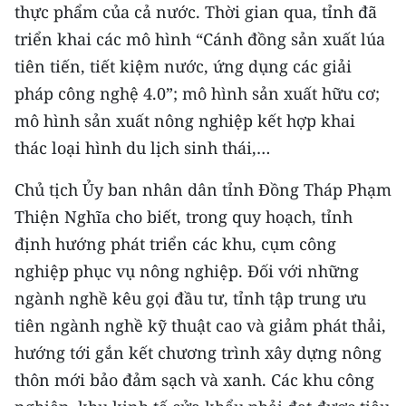
Media Pháp luật
thực phẩm của cả nước. Thời gian qua, tỉnh đã
triển khai các mô hình “Cánh đồng sản xuất lúa
Media Du lịch
tiên tiến, tiết kiệm nước, ứng dụng các giải
Media Thế giới
pháp công nghệ 4.0”; mô hình sản xuất hữu cơ;
mô hình sản xuất nông nghiệp kết hợp khai
Media Thể thao
thác loại hình du lịch sinh thái,…
Media Giáo dục
Chủ tịch Ủy ban nhân dân tỉnh Đồng Tháp Phạm
Media Y tế
Thiện Nghĩa cho biết, trong quy hoạch, tỉnh
định hướng phát triển các khu, cụm công
Media Khoa học - Công nghệ
nghiệp phục vụ nông nghiệp. Đối với những
Media Môi trường
ngành nghề kêu gọi đầu tư, tỉnh tập trung ưu
tiên ngành nghề kỹ thuật cao và giảm phát thải,
Ảnh
hướng tới gắn kết chương trình xây dựng nông
Infographic
thôn mới bảo đảm sạch và xanh. Các khu công