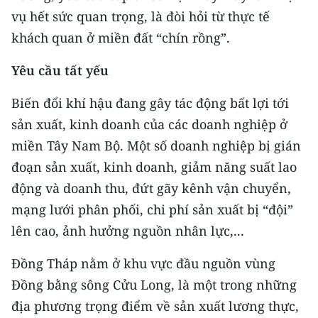
CHƯƠNG TRÌNH OCOP - MỖI XÃ
vụ hết sức quan trọng, là đòi hỏi từ thực tế
MỘT SẢN PHẨM
khách quan ở miền đất “chín rồng”.
RADIO
Yêu cầu tất yếu
Biến đổi khí hậu đang gây tác động bất lợi tới
MEDIA CENTER
sản xuất, kinh doanh của các doanh nghiệp ở
E-Magazine
miền Tây Nam Bộ. Một số doanh nghiệp bị gián
đoạn sản xuất, kinh doanh, giảm năng suất lao
Video
động và doanh thu, đứt gãy kênh vận chuyển,
Media Chính trị
mạng lưới phân phối, chi phí sản xuất bị “đội”
lên cao, ảnh hưởng nguồn nhân lực,...
Media Kinh tế
Media Văn hóa
Đồng Tháp nằm ở khu vực đầu nguồn vùng
Đồng bằng sông Cửu Long, là một trong những
Media Xã hội
địa phương trọng điểm về sản xuất lương thực,