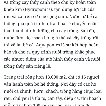
và trồng cây thủy canh theo chu kỳ hoàn toàn
khép kín (Hydroponics), tận dụng lợi ích của
CHUYÊN ĐỀ
rau và cá trên cơ chế cộng sinh. Nước từ bể cá
CÁC CHUYÊN TRANG
thông qua quá trình nitrat hóa sẽ chuyển chất
thải thành dinh dưỡng cho cây trồng. Sau đó,
VỀ BÁO NHÂN DÂN
nước được lọc sạch bởi giá thể và cây trồng rồi
trả về lại bể cá. Aquaponics là sự kết hợp hoàn
THỜI NAY
hảo và cho ra quy trình nuôi trồng khắc phục
các nhược điểm của mô hình thủy canh và nuôi
NHÂN DÂN CUỐI TUẦN
trồng thủy sản riêng lẻ.
NHÂN DÂN HẰNG THÁNG
Trang trại rộng hơn 13.000 m2, chỉ có 16 người
MUA BÁO
vận hành toàn bộ hệ thống. Nơi đây có các hồ
nuôi cá chình, lươn, chạch, trồng hàng chục loại
ĐỌC BÁO IN
rau, chủ yếu là tía tô, cần tây, diếp cá, thu hoạch
mỗi ngày hơn 100 kg rau các loại. Giám đốc