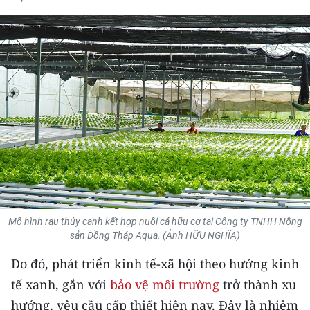
THỂ THAO
GIÁO DỤC
Y TẾ
KHOA HỌC - CÔNG NGHỆ
MÔI TRƯỜNG
BẠN ĐỌC
KIỂM CHỨNG THÔNG TIN
Mô hình rau thủy canh kết hợp nuôi cá hữu cơ tại Công ty TNHH Nông
sản Đồng Tháp Aqua. (Ảnh HỮU NGHĨA)
TRI THỨC CHUYÊN SÂU
Do đó, phát triển kinh tế-xã hội theo hướng kinh
54 DÂN TỘC VIỆT NAM
tế xanh, gắn với
bảo vệ môi trường
trở thành xu
hướng, yêu cầu cấp thiết hiện nay. Đây là nhiệm