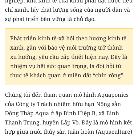
nghiệp, khu kinh tế cửa khẩu phải đạt được tiêu
TIN MỚI
chí xanh, lấy chất lượng sống của người dân và
sự phát triển bền vững là chủ đạo.
TIN ĐỊA PHƯƠNG
Trung du và miền núi phía Bắc
Phát triển kinh tế-xã hội theo hướng kinh tế
xanh, gắn với bảo vệ môi trường trở thành
Đồng bằng sông Hồng
xu hướng, yêu cầu cấp thiết hiện nay. Đây là
Bắc Trung Bộ
nhiệm vụ hết sức quan trọng, là đòi hỏi từ
thực tế khách quan ở miền đất “chín rồng”.
Duyên hải Nam Trung Bộ và Tây
Nguyên
Chúng tôi đến tham quan mô hình Aquaponics
Đông Nam Bộ
của Công ty Trách nhiệm hữu hạn Nông sản
Đồng bằng sông Cửu Long
Đồng Tháp Aqua ở ấp Bình Hiệp B, xã Bình
Thạnh Trung, huyện Lấp Vò. Đây là mô hình kết
Chuyên trang Hà Nội
hợp giữa nuôi thủy sản tuần hoàn (Aquaculture)
Chuyên trang TP. Hồ Chí Minh