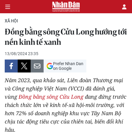
XÃ HỘI
Đồng bằng sông Cửu Long hướng tới
CHÍNH TRỊ
nền kinh tế xanh
KINH TẾ
13/08/2024 23:35
Prefer Nhan Dan
VĂN HÓA
on Google
Năm 2023, qua khảo sát, Liên đoàn Thương mại
XÃ HỘI
và Công nghiệp Việt Nam (VCCI) đã đánh giá,
vùng
Đồng bằng sông Cửu Long
đang đứng trước
PHÁP LUẬT
thách thức lớn về kinh tế-xã hội-môi trường, với
DU LỊCH
hơn 72% số doanh nghiệp khu vực Tây Nam Bộ
chịu tác động tiêu cực của thiên tai, biến đổi khí
THẾ GIỚI
hậu.