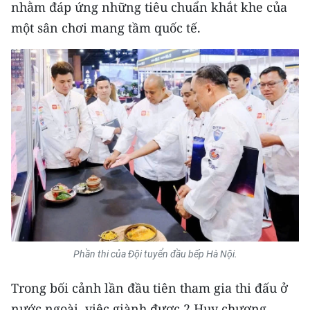
nhằm đáp ứng những tiêu chuẩn khắt khe của
một sân chơi mang tầm quốc tế.
CHUYÊN ĐỀ
CÁC CHUYÊN TRANG
VỀ BÁO NHÂN DÂN
THỜI NAY
NHÂN DÂN CUỐI TUẦN
NHÂN DÂN HẰNG THÁNG
MUA BÁO
Phần thi của Đội tuyển đầu bếp Hà Nội.
ĐỌC BÁO IN
Trong bối cảnh lần đầu tiên tham gia thi đấu ở
nước ngoài, việc giành được 2 Huy chương