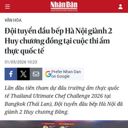
VĂN HÓA
Đội tuyển đầu bếp Hà Nội giành 2
CHÍNH TRỊ
Huy chương đồng tại cuộc thi ẩm
thực quốc tế
KINH TẾ
31/05/2026 10:23
VĂN HÓA
Prefer Nhan Dan
on Google
XÃ HỘI
Lần đầu tiên tham dự đấu trường ẩm thực quốc
PHÁP LUẬT
tế Thailand Ultimate Chef Challenge 2026 tại
Bangkok (Thái Lan), Đội tuyển đầu bếp Hà Nội đã
DU LỊCH
giành 2 Huy chương Đồng.
THẾ GIỚI