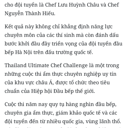
CHƯƠNG TRÌNH OCOP - MỖI XÃ
cho đội tuyển là Chef Lưu Huỳnh Châu và Chef
MỘT SẢN PHẨM
Nguyễn Thành Hiếu.
Kết quả này không chỉ khẳng định năng lực
RADIO
chuyên môn của các thí sinh mà còn đánh dấu
MEDIA CENTER
bước khởi đầu đầy triển vọng của đội tuyển đầu
bếp Hà Nội trên đấu trường quốc tế.
E-Magazine
Thailand Ultimate Chef Challenge là một trong
Video
những cuộc thi ẩm thực chuyên nghiệp uy tín
Media Chính trị
của khu vực châu Á, được tổ chức theo tiêu
chuẩn của Hiệp hội Đầu bếp thế giới.
Media Kinh tế
Cuộc thi năm nay quy tụ hàng nghìn đầu bếp,
Media Văn hóa
chuyên gia ẩm thực, giám khảo quốc tế và các
Media Xã hội
đội tuyển đến từ nhiều quốc gia, vùng lãnh thổ.