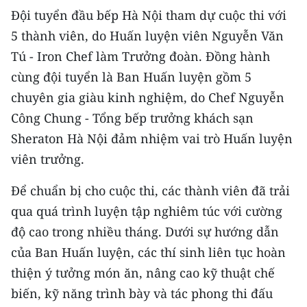
TIN MỚI
Đội tuyển đầu bếp Hà Nội tham dự cuộc thi với
5 thành viên, do Huấn luyện viên Nguyễn Văn
TIN ĐỊA PHƯƠNG
Tú - Iron Chef làm Trưởng đoàn. Đồng hành
cùng đội tuyển là Ban Huấn luyện gồm 5
Trung du và miền núi phía Bắc
chuyên gia giàu kinh nghiệm, do Chef Nguyễn
Đồng bằng sông Hồng
Công Chung - Tổng bếp trưởng khách sạn
Bắc Trung Bộ
Sheraton Hà Nội đảm nhiệm vai trò Huấn luyện
viên trưởng.
Duyên hải Nam Trung Bộ và Tây
Nguyên
Để chuẩn bị cho cuộc thi, các thành viên đã trải
qua quá trình luyện tập nghiêm túc với cường
Đông Nam Bộ
độ cao trong nhiều tháng. Dưới sự hướng dẫn
Đồng bằng sông Cửu Long
của Ban Huấn luyện, các thí sinh liên tục hoàn
thiện ý tưởng món ăn, nâng cao kỹ thuật chế
Chuyên trang Hà Nội
biến, kỹ năng trình bày và tác phong thi đấu
Chuyên trang TP. Hồ Chí Minh