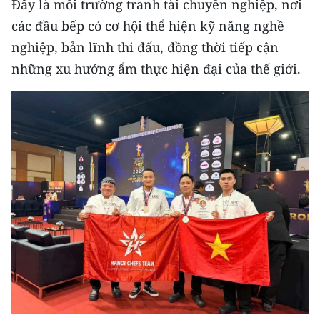
Đây là môi trường tranh tài chuyên nghiệp, nơi
Media Pháp luật
các đầu bếp có cơ hội thể hiện kỹ năng nghề
Media Du lịch
nghiệp, bản lĩnh thi đấu, đồng thời tiếp cận
những xu hướng ẩm thực hiện đại của thế giới.
Media Thế giới
Media Thể thao
Media Giáo dục
Media Y tế
Media Khoa học - Công nghệ
Media Môi trường
Ảnh
Infographic