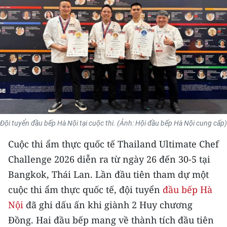
THỂ THAO
GIÁO DỤC
Y TẾ
KHOA HỌC - CÔNG NGHỆ
MÔI TRƯỜNG
Đội tuyển đầu bếp Hà Nội tại cuộc thi. (Ảnh: Hội đầu bếp Hà Nội cung cấp)
BẠN ĐỌC
Cuộc thi ẩm thực quốc tế Thailand Ultimate Chef
KIỂM CHỨNG THÔNG TIN
Challenge 2026 diễn ra từ ngày 26 đến 30-5 tại
Bangkok, Thái Lan. Lần đầu tiên tham dự một
TRI THỨC CHUYÊN SÂU
cuộc thi ẩm thực quốc tế, đội tuyển
đầu bếp Hà
Nội
đã ghi dấu ấn khi giành 2 Huy chương
54 DÂN TỘC VIỆT NAM
Đồng. Hai đầu bếp mang về thành tích đầu tiên