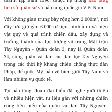
thành lập năm 1996, thuộc hệ thống
bảo tàng
CHƯƠNG TRÌNH OCOP - MỖI XÃ
lịch sử quân sự
và bảo tàng quốc gia Việt Nam.
MỘT SẢN PHẨM
Với không gian trưng bày rộng hơn 2.000m², nơi
RADIO
đây lưu giữ gần 6.000 tư liệu, hình ảnh và hiện
vật quý về quá trình chiến đấu, xây dựng và
MEDIA CENTER
trưởng thành của lực lượng vũ trang Mặt trận
E-Magazine
Tây Nguyên - Quân đoàn 3, nay là Quân đoàn
34, cùng quân và dân các dân tộc Tây Nguyên
Video
trong các thời kỳ kháng chiến chống thực dân
Media Chính trị
Pháp, đế quốc Mỹ, bảo vệ biên giới Tây Nam và
làm nhiệm vụ quốc tế.
Media Kinh tế
Tại bảo tàng, đoàn đại biểu đã nghe giới thiệu
Media Văn hóa
về nhiều hiện vật, tư liệu gắn với những chiến
Media Xã hội
công tiêu biểu của quân và dân Tây Nguyên.