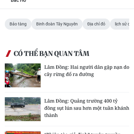
Bác Hồ
Bảo tàng
Binh đoàn Tây Nguyên
Địa chỉ đỏ
lịch sử qu
CÓ THỂ BẠN QUAN TÂM
Lâm Đồng: Hai người dân gặp nạn do
cây rừng đổ ra đường
Lâm Đồng: Quảng trường 400 tỷ
đồng sụt lún sau hơn một tuần khánh
thành