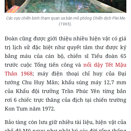
TIN MỚI
Các cựu chiến binh tham quan sa bàn mô phỏng Chiến dịch Plei Me
TIN ĐỊA PHƯƠNG
(1965).
Trung du và miền núi phía Bắc
Đoàn cũng được giới thiệu nhiều hiện vật có giá
Đồng bằng sông Hồng
trị lịch sử đặc biệt như quyết tâm thư được ký
bằng máu của cán bộ, chiến sĩ Tiểu đoàn 65
Bắc Trung Bộ
trước cuộc Tổng tiến công và
nổi dậy Tết Mậu
Duyên hải Nam Trung Bộ và Tây
Thân 1968
; máy điện thoại chỉ huy của Đại
Nguyên
tướng Chu Huy Mân; khẩu súng máy 12,7 mm
của Khẩu đội trưởng Trần Phúc Yên từng bắn
Đông Nam Bộ
rơi 6 chiếc trực thăng của địch tại chiến trường
Đồng bằng sông Cửu Long
Kon Tum năm 1972.
Chuyên trang Hà Nội
Bảo tàng còn lưu giữ nhiều tài liệu, hiện vật của
Chuyên trang TP. Hồ Chí Minh
chế độ Mỹ-ngụy như nhật ký các đời tổng thống