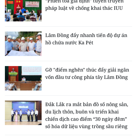
“Phiên tòa giả định” tuyên truyền
pháp luật về chống khai thác IUU
Lâm Đồng đẩy nhanh tiến độ dự án
hồ chứa nước Ka Pét
Gỡ "điểm nghẽn" thúc đẩy giải ngân
vốn đầu tư công phía tây Lâm Đồng
Đắk Lắk ra mắt bản đồ số nông sản,
du lịch thôn, buôn và triển khai
chiến dịch cao điểm “30 ngày đêm”
số hóa dữ liệu vùng trồng sầu riêng