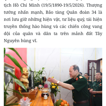
ENGLISH
tịch Hồ Chí Minh (19/5/1890-19/5/2026). Thượng
tướng nhấn mạnh, Bảo tàng Quân đoàn 34 là
中文
nơi lưu giữ những hiện vật, tư liệu quý, tái hiện
FRANÇAIS
truyền thống hào hùng và các chiến công vang
dội của quân và dân ta trên mảnh đất Tây
РУССКИЙ
Nguyên hùng vĩ.
ESPAÑOL
한국어