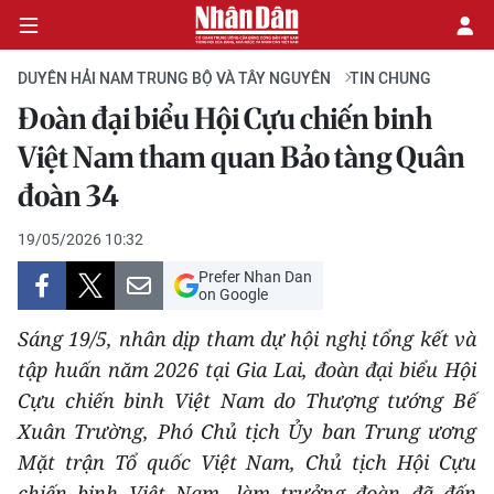
DUYÊN HẢI NAM TRUNG BỘ VÀ TÂY NGUYÊN
TIN CHUNG
Đoàn đại biểu Hội Cựu chiến binh
CHÍNH TRỊ
Việt Nam tham quan Bảo tàng Quân
đoàn 34
KINH TẾ
19/05/2026 10:32
VĂN HÓA
Prefer Nhan Dan
on Google
XÃ HỘI
Sáng 19/5, nhân dịp tham dự hội nghị tổng kết và
PHÁP LUẬT
tập huấn năm 2026 tại Gia Lai, đoàn đại biểu Hội
Cựu chiến binh Việt Nam do Thượng tướng Bế
DU LỊCH
Xuân Trường, Phó Chủ tịch Ủy ban Trung ương
Mặt trận Tổ quốc Việt Nam, Chủ tịch Hội Cựu
THẾ GIỚI
chiến binh Việt Nam, làm trưởng đoàn đã đến