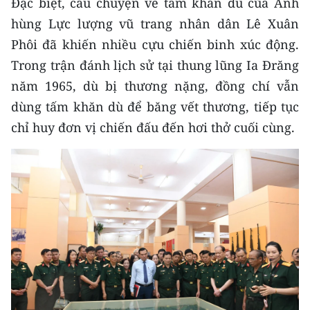
Đặc biệt, câu chuyện về tấm khăn dù của Anh
Media Pháp luật
hùng Lực lượng vũ trang nhân dân Lê Xuân
Media Du lịch
Phôi đã khiến nhiều cựu chiến binh xúc động.
Trong trận đánh lịch sử tại thung lũng Ia Đrăng
Media Thế giới
năm 1965, dù bị thương nặng, đồng chí vẫn
Media Thể thao
dùng tấm khăn dù để băng vết thương, tiếp tục
chỉ huy đơn vị chiến đấu đến hơi thở cuối cùng.
Media Giáo dục
Media Y tế
Media Khoa học - Công nghệ
Media Môi trường
Ảnh
Infographic