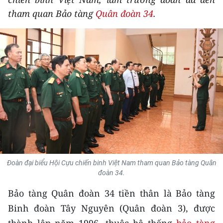
THỂ THAO
tham quan Bảo tàng
Quân đoàn 34
.
GIÁO DỤC
Y TẾ
KHOA HỌC - CÔNG NGHỆ
MÔI TRƯỜNG
BẠN ĐỌC
KIỂM CHỨNG THÔNG TIN
Đoàn đại biểu Hội Cựu chiến binh Việt Nam tham quan Bảo tàng Quân
đoàn 34.
TRI THỨC CHUYÊN SÂU
Bảo tàng Quân đoàn 34 tiền thân là Bảo tàng
54 DÂN TỘC VIỆT NAM
Binh đoàn Tây Nguyên (Quân đoàn 3), được