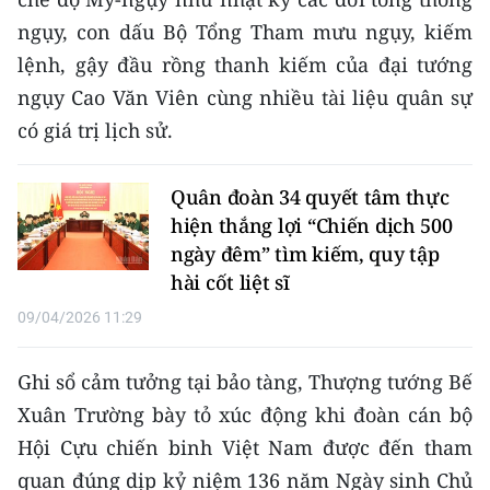
ngụy, con dấu Bộ Tổng Tham mưu ngụy, kiếm
CHUYÊN ĐỀ
lệnh, gậy đầu rồng thanh kiếm của đại tướng
ngụy Cao Văn Viên cùng nhiều tài liệu quân sự
CÁC CHUYÊN TRANG
có giá trị lịch sử.
VỀ BÁO NHÂN DÂN
Quân đoàn 34 quyết tâm thực
THỜI NAY
hiện thắng lợi “Chiến dịch 500
ngày đêm” tìm kiếm, quy tập
NHÂN DÂN CUỐI TUẦN
hài cốt liệt sĩ
09/04/2026 11:29
NHÂN DÂN HẰNG THÁNG
MUA BÁO
Ghi sổ cảm tưởng tại bảo tàng, Thượng tướng Bế
Xuân Trường bày tỏ xúc động khi đoàn cán bộ
ĐỌC BÁO IN
Hội Cựu chiến binh Việt Nam được đến tham
quan đúng dịp kỷ niệm 136 năm Ngày sinh Chủ