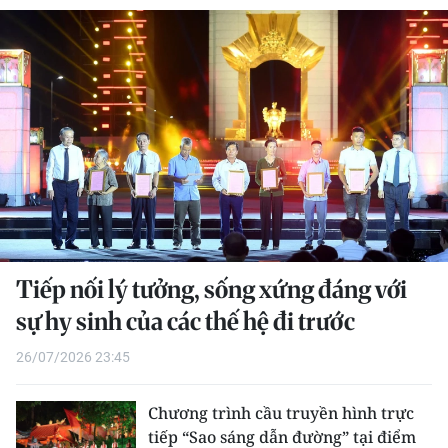
THỂ THAO
GIÁO DỤC
Y TẾ
KHOA HỌC - CÔNG NGHỆ
MÔI TRƯỜNG
BẠN ĐỌC
Tiếp nối lý tưởng, sống xứng đáng với
KIỂM CHỨNG THÔNG TIN
sự hy sinh của các thế hệ đi trước
26/07/2026 23:45
TRI THỨC CHUYÊN SÂU
54 DÂN TỘC VIỆT NAM
Chương trình cầu truyền hình trực
tiếp “Sao sáng dẫn đường” tại điểm