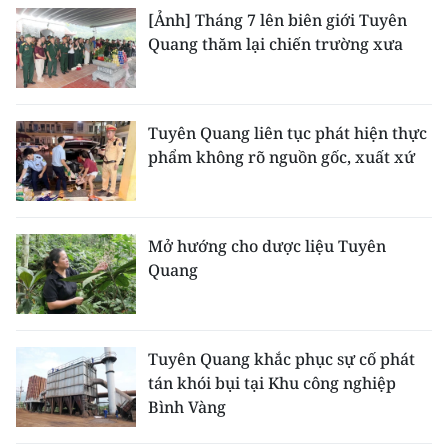
[Ảnh] Tháng 7 lên biên giới Tuyên
CHUYÊN ĐỀ
Quang thăm lại chiến trường xưa
CÁC CHUYÊN TRANG
Tuyên Quang liên tục phát hiện thực
VỀ BÁO NHÂN DÂN
phẩm không rõ nguồn gốc, xuất xứ
THỜI NAY
Mở hướng cho dược liệu Tuyên
NHÂN DÂN CUỐI TUẦN
Quang
NHÂN DÂN HẰNG THÁNG
MUA BÁO
Tuyên Quang khắc phục sự cố phát
tán khói bụi tại Khu công nghiệp
ĐỌC BÁO IN
Bình Vàng