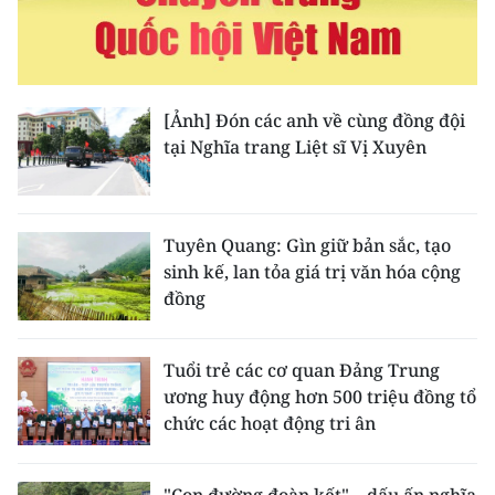
Media Pháp luật
Media Du lịch
Media Thế giới
[Ảnh] Đón các anh về cùng đồng đội
tại Nghĩa trang Liệt sĩ Vị Xuyên
Media Thể thao
Media Giáo dục
Tuyên Quang: Gìn giữ bản sắc, tạo
Media Y tế
sinh kế, lan tỏa giá trị văn hóa cộng
đồng
Media Khoa học - Công nghệ
Media Môi trường
Tuổi trẻ các cơ quan Đảng Trung
ương huy động hơn 500 triệu đồng tổ
Ảnh
chức các hoạt động tri ân
Infographic