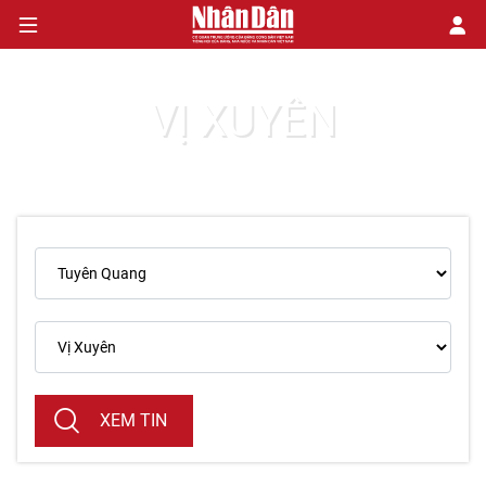
VỊ XUYÊN
CHÍNH TRỊ
KINH TẾ
VĂN HÓA
XÃ HỘI
PHÁP LUẬT
DU LỊCH
XEM TIN
THẾ GIỚI