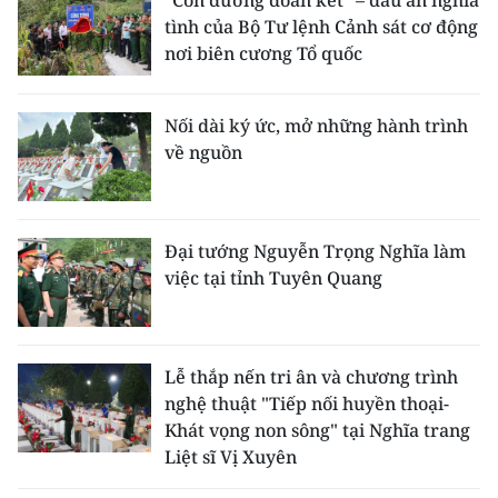
"Con đường đoàn kết" – dấu ấn nghĩa
TIN MỚI
tình của Bộ Tư lệnh Cảnh sát cơ động
nơi biên cương Tổ quốc
TIN ĐỊA PHƯƠNG
Trung du và miền núi phía Bắc
Nối dài ký ức, mở những hành trình
về nguồn
Đồng bằng sông Hồng
Bắc Trung Bộ
Đại tướng Nguyễn Trọng Nghĩa làm
Duyên hải Nam Trung Bộ và Tây
việc tại tỉnh Tuyên Quang
Nguyên
Đông Nam Bộ
Lễ thắp nến tri ân và chương trình
Đồng bằng sông Cửu Long
nghệ thuật "Tiếp nối huyền thoại-
Khát vọng non sông" tại Nghĩa trang
Chuyên trang Hà Nội
Liệt sĩ Vị Xuyên
Chuyên trang TP. Hồ Chí Minh