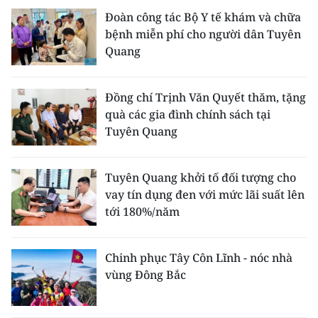
ENGLISH
Đoàn công tác Bộ Y tế khám và chữa
bệnh miễn phí cho người dân Tuyên
中文
Quang
FRANÇAIS
Đồng chí Trịnh Văn Quyết thăm, tặng
РУССКИЙ
quà các gia đình chính sách tại
Tuyên Quang
ESPAÑOL
Tuyên Quang khởi tố đối tượng cho
한국어
vay tín dụng đen với mức lãi suất lên
tới 180%/năm
Chinh phục Tây Côn Lĩnh - nóc nhà
vùng Đông Bắc