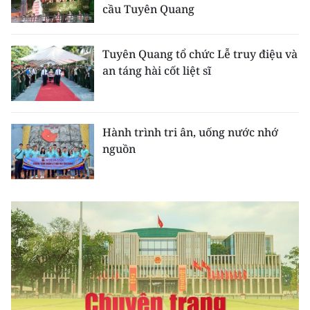
CHƯƠNG TRÌNH OCOP - MỖI XÃ
cầu Tuyên Quang
MỘT SẢN PHẨM
Tuyên Quang tổ chức Lễ truy điệu và
RADIO
an táng hài cốt liệt sĩ
MEDIA CENTER
Hành trình tri ân, uống nước nhớ
E-Magazine
nguồn
Video
Media Chính trị
Media Kinh tế
Media Văn hóa
Media Xã hội